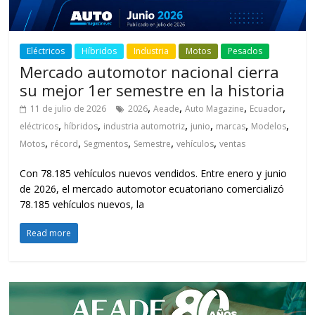
Eléctricos
Híbridos
Industria
Motos
Pesados
Mercado automotor nacional cierra
su mejor 1er semestre en la historia
,
,
,
,
11 de julio de 2026
2026
Aeade
Auto Magazine
Ecuador
,
,
,
,
,
,
eléctricos
híbridos
industria automotriz
junio
marcas
Modelos
,
,
,
,
,
Motos
récord
Segmentos
Semestre
vehículos
ventas
Con 78.185 vehículos nuevos vendidos. Entre enero y junio
de 2026, el mercado automotor ecuatoriano comercializó
78.185 vehículos nuevos, la
Read more