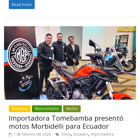
Read more
Industria
Motociclismo
Motos
Importadora Tomebamba presentó
motos Morbidelli para Ecuador
,
,
1 de febrero de 2026
China
Ecuador
Importadora