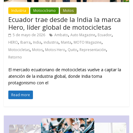
Industria
Motociclismo
Motos
Ecuador trae desde la India la marca
Hero, líder global de motocicletas
,
,
,
5 de mayo de 2026
Ambato
Auto Magazine
Ecuador
,
,
,
,
,
,
HERO
Ibarra
India
industria
Manta
MOTO Magazine
,
,
,
,
,
Motocicletas
Motos
Motos Hero
Quito
Representación
Retorno
El mercado ecuatoriano de motocicletas vuelve a captar la
atención de la industria global, donde India toma
protagonismo con el
Read more