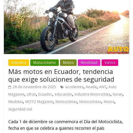
Industria
Motociclismo
Motos
Movilidad
Varios
Más motos en Ecuador, tendencia
que exige soluciones de seguridad
,
,
,
28 de noviembre de 2025
accidentes
Aeade
ANT
Auto
,
,
,
,
,
,
Magazine
cifras
Ecuador
educación
Industria Motociclista
Ituran
,
,
,
,
,
Medidas
MOTO Magazine
Motocicletas
Motociclistas
Motos
seguridad vial
Cada 1 de diciembre se conmemora el Día del Motociclista,
fecha en que se celebra a quienes recorren el país