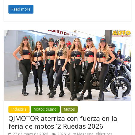
Read more
Industria
Motociclismo
Motos
QJMOTOR aterriza con fuerza en la
feria de motos ‘2 Ruedas 2026’
,
,
,
22 de mayo de 2026
2026
Auto Magazine
eléctricas