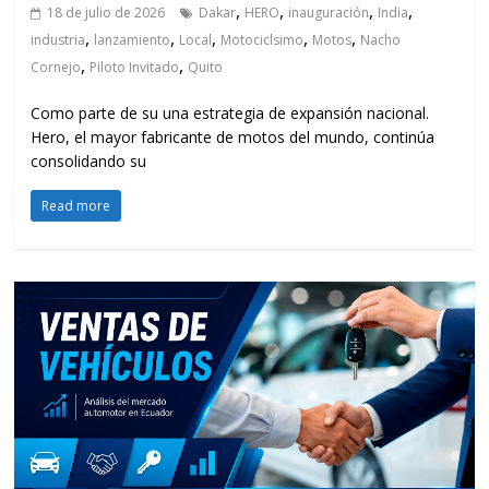
,
,
,
,
18 de julio de 2026
Dakar
HERO
inauguración
India
,
,
,
,
,
industria
lanzamiento
Local
Motociclsimo
Motos
Nacho
,
,
Cornejo
Piloto Invitado
Quito
Como parte de su una estrategia de expansión nacional.
Hero, el mayor fabricante de motos del mundo, continúa
consolidando su
Read more