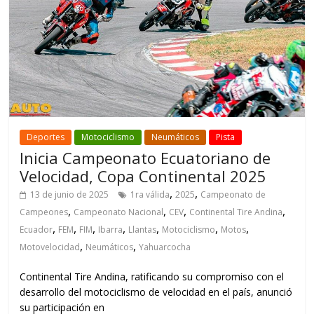
Deportes
Motociclismo
Neumáticos
Pista
Inicia Campeonato Ecuatoriano de
Velocidad, Copa Continental 2025
,
,
13 de junio de 2025
1ra válida
2025
Campeonato de
,
,
,
,
Campeones
Campeonato Nacional
CEV
Continental Tire Andina
,
,
,
,
,
,
,
Ecuador
FEM
FIM
Ibarra
Llantas
Motociclismo
Motos
,
,
Motovelocidad
Neumáticos
Yahuarcocha
Continental Tire Andina, ratificando su compromiso con el
desarrollo del motociclismo de velocidad en el país, anunció
su participación en