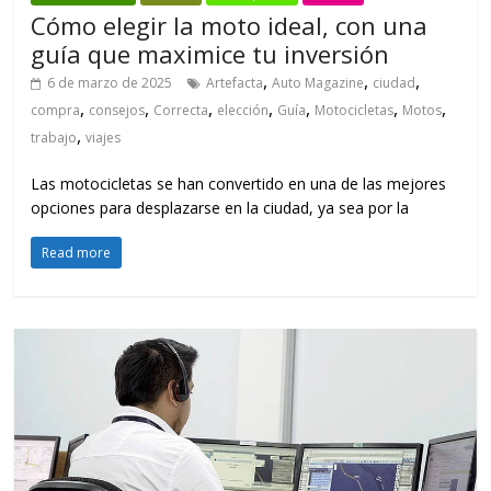
Cómo elegir la moto ideal, con una
guía que maximice tu inversión
,
,
,
6 de marzo de 2025
Artefacta
Auto Magazine
ciudad
,
,
,
,
,
,
,
compra
consejos
Correcta
elección
Guía
Motocicletas
Motos
,
trabajo
viajes
Las motocicletas se han convertido en una de las mejores
opciones para desplazarse en la ciudad, ya sea por la
Read more