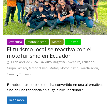
Aventura
Motociclismo
Motos
Turismo
El turismo local se reactiva con el
mototurismo en Ecuador
,
,
,
13 de abril de 2024
Auto Magazine
Aventura
Ecuador
,
,
,
,
,
Grupo Samadi
Motociclismo
Motos
Mototurismo
Reactivación
,
Samadi
Turismo
El mototurismo no solo se ha convertido en una alternativa,
sino en una tendencia en auge a nivel nacional e
Read more