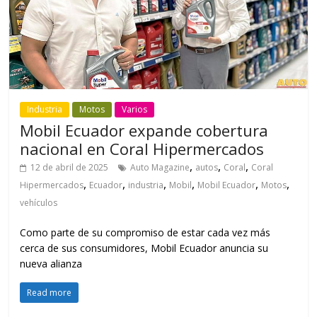
Industria
Motos
Varios
Mobil Ecuador expande cobertura
nacional en Coral Hipermercados
,
,
,
12 de abril de 2025
Auto Magazine
autos
Coral
Coral
,
,
,
,
,
,
Hipermercados
Ecuador
industria
Mobil
Mobil Ecuador
Motos
vehículos
Como parte de su compromiso de estar cada vez más
cerca de sus consumidores, Mobil Ecuador anuncia su
nueva alianza
Read more