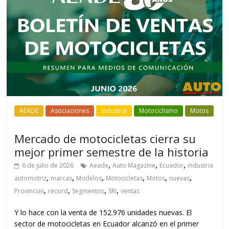
AEADE
Asociaciones
Industria
Motociclismo
Motos
Mercado de motocicletas cierra su
mejor primer semestre de la historia
,
,
,
6 de julio de 2026
Aeade
Auto Magazine
Ecuador
industria
,
,
,
,
,
,
automotriz
marcas
Modelos
Motocicletas
Motos
nuevas
,
,
,
,
Provincias
record
Segmentos
SRI
ventas
Y lo hace con la venta de 152.976 unidades nuevas. El
sector de motocicletas en Ecuador alcanzó en el primer