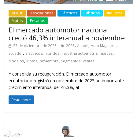
AEADE
Asociaciones
Eléctricos
Híbridos
Industria
Motos
Pesados
El mercado automotor nacional
creció 46,3% interanual a noviembre
,
,
,
23 de diciembre de 2025
2025
Aeade
Auto Magazine
,
,
,
,
,
Ecuador
eléctricos
híbridos
industria automotriz
marcas
,
,
,
,
Modelos
Motos
noviembre
Segmentos
ventas
Y consolida su recuperación. El mercado automotor
ecuatoriano registró en noviembre de 2025 un importante
crecimiento interanual del 46,3%, al
Read more