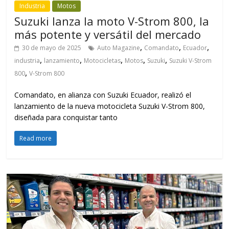
Industria
Motos
Suzuki lanza la moto V-Strom 800, la
más potente y versátil del mercado
,
,
,
30 de mayo de 2025
Auto Magazine
Comandato
Ecuador
,
,
,
,
,
industria
lanzamiento
Motocicletas
Motos
Suzuki
Suzuki V-Strom
,
800
V-Strom 800
Comandato, en alianza con Suzuki Ecuador, realizó el
lanzamiento de la nueva motocicleta Suzuki V-Strom 800,
diseñada para conquistar tanto
Read more