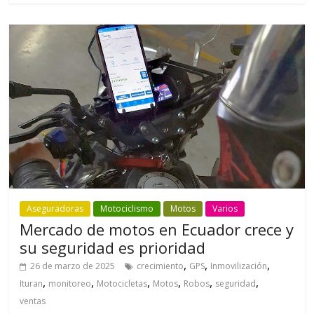
Aseguradoras
Motociclismo
Motos
Varios
Mercado de motos en Ecuador crece y
su seguridad es prioridad
,
,
,
26 de marzo de 2025
crecimiento
GPS
Inmovilización
,
,
,
,
,
,
Ituran
monitoreo
Motocicletas
Motos
Robos
seguridad
ventas