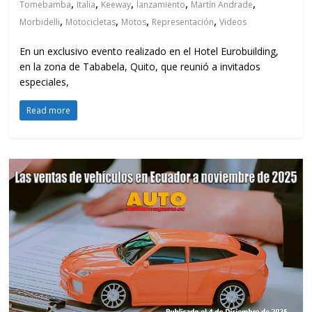
,
,
,
,
,
Tomebamba
Italia
Keeway
lanzamiento
Martín Andrade
,
,
,
,
Morbidelli
Motocicletas
Motos
Representación
Videos
En un exclusivo evento realizado en el Hotel Eurobuilding,
en la zona de Tababela, Quito, que reunió a invitados
especiales,
Read more