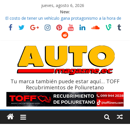
jueves, agosto 6, 2026
New:
El costo de tener un vehículo gana protagonismo a la hora de
decidir
Ultima película ‘Spider‑Man: Brand New Day’ pone en escena a
BMW
¿Qué puede pasar con tu vehículo si permanece varios días sin
usar?
La Vuelta al Ecuador 2026, edición 47ª, recorre 7 provincias en 8
días
La FEDAK recibe 12 Sinotruk Bolden para cubrir las rutas de La
Vuelta
Tu marca también puede estar aquí… TOFF
Recubrimientos de Poliuretano