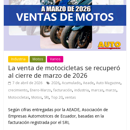
Industria
Motos
Varios
La venta de motocicletas se recuperó
al cierre de marzo de 2026
,
,
,
,
7 de abril de 2026
2026
Acumulado
Aeade
Auto Magazine
,
,
,
,
,
,
crecimiento
Enero-Marzo
facturación
industria
marcas
marzo
,
,
,
,
Motocicletas
Motos
SRI
Top 20
ventas
Según cifras entregadas por la AEADE, Asociación de
Empresas Automotrices de Ecuador, basadas en la
facturación registrada por el SRI,