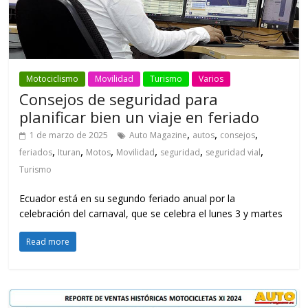
Motociclismo
Movilidad
Turismo
Varios
Consejos de seguridad para
planificar bien un viaje en feriado
,
,
,
1 de marzo de 2025
Auto Magazine
autos
consejos
,
,
,
,
,
,
feriados
Ituran
Motos
Movilidad
seguridad
seguridad vial
Turismo
Ecuador está en su segundo feriado anual por la
celebración del carnaval, que se celebra el lunes 3 y martes
Read more