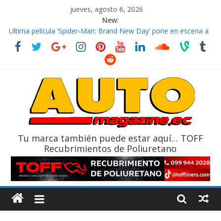
jueves, agosto 6, 2026
New:
El costo de tener un vehículo gana protagonismo a la hora de
decidir
Ultima película ‘Spider‑Man: Brand New Day’ pone en escena a
BMW
¿Qué puede pasar con tu vehículo si permanece varios días sin
usar?
La Vuelta al Ecuador 2026, edición 47ª, recorre 7 provincias en 8
días
La FEDAK recibe 12 Sinotruk Bolden para cubrir las rutas de La
Vuelta
Tu marca también puede estar aquí… TOFF
Recubrimientos de Poliuretano