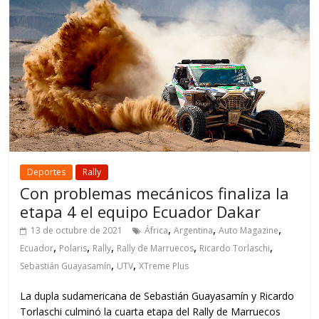
Deportes
Rally
Con problemas mecánicos finaliza la
etapa 4 el equipo Ecuador Dakar
,
,
,
13 de octubre de 2021
África
Argentina
Auto Magazine
,
,
,
,
,
Ecuador
Polaris
Rally
Rally de Marruecos
Ricardo Torlaschi
,
,
Sebastián Guayasamín
UTV
XTreme Plus
La dupla sudamericana de Sebastián Guayasamín y Ricardo
Torlaschi culminó la cuarta etapa del Rally de Marruecos