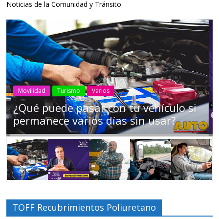
Noticias de la Comunidad y Tránsito
AEADE
Industria
Motociclismo
Motos
Movilidad
Campaña busca cambiar destino de
los motociclistas en la región
TOFF Recubrimientos Poliuretano