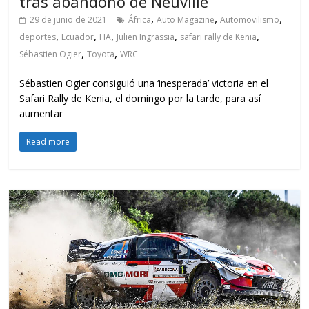
tras abandono de Neuville
,
,
,
29 de junio de 2021
África
Auto Magazine
Automovilismo
,
,
,
,
,
deportes
Ecuador
FIA
Julien Ingrassia
safari rally de Kenia
,
,
Sébastien Ogier
Toyota
WRC
Sébastien Ogier consiguió una ‘inesperada’ victoria en el
Safari Rally de Kenia, el domingo por la tarde, para así
aumentar
Read more