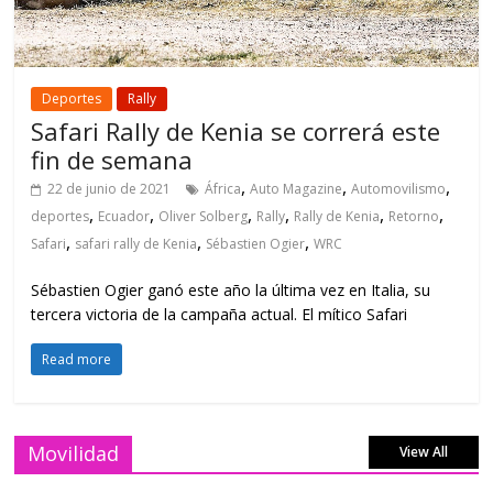
Deportes
Rally
Safari Rally de Kenia se correrá este
fin de semana
,
,
,
22 de junio de 2021
África
Auto Magazine
Automovilismo
,
,
,
,
,
,
deportes
Ecuador
Oliver Solberg
Rally
Rally de Kenia
Retorno
,
,
,
Safari
safari rally de Kenia
Sébastien Ogier
WRC
Sébastien Ogier ganó este año la última vez en Italia, su
tercera victoria de la campaña actual. El mítico Safari
Read more
Movilidad
View All