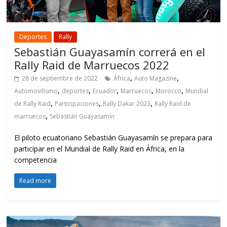
Deportes
Rally
Sebastián Guayasamín correrá en el
Rally Raid de Marruecos 2022
,
,
28 de septiembre de 2022
África
Auto Magazine
,
,
,
,
,
Automovilismo
deportes
Ecuador
Marruecos
Morocco
Mundial
,
,
,
de Rally Raid
Participaciones
Rally Dakar 2023
Rally Raid de
,
marruecos
Sebastián Guayasamín
El piloto ecuatoriano Sebastián Guayasamín se prepara para
participar en el Mundial de Rally Raid en África, en la
competencia
Read more