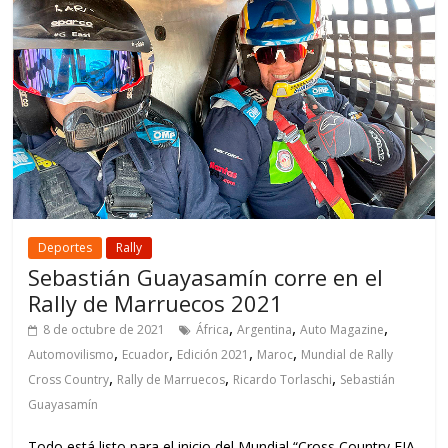
Deportes
Rally
Sebastián Guayasamín corre en el
Rally de Marruecos 2021
,
,
,
8 de octubre de 2021
África
Argentina
Auto Magazine
,
,
,
,
Automovilismo
Ecuador
Edición 2021
Maroc
Mundial de Rally
,
,
,
Cross Country
Rally de Marruecos
Ricardo Torlaschi
Sebastián
Guayasamín
Todo está listo para el inicio del Mundial “Cross Country FIA