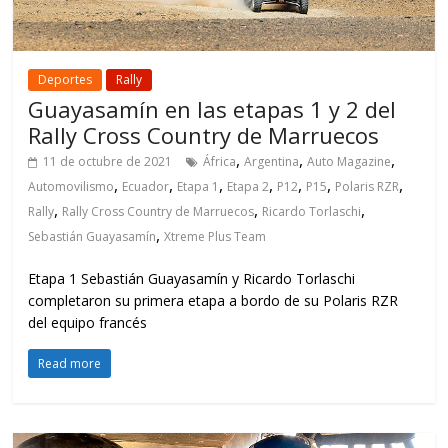
Deportes
Rally
Guayasamín en las etapas 1 y 2 del
Rally Cross Country de Marruecos
,
,
,
11 de octubre de 2021
África
Argentina
Auto Magazine
,
,
,
,
,
,
,
Automovilismo
Ecuador
Etapa 1
Etapa 2
P12
P15
Polaris RZR
,
,
,
Rally
Rally Cross Country de Marruecos
Ricardo Torlaschi
,
Sebastián Guayasamín
Xtreme Plus Team
Etapa 1 Sebastián Guayasamín y Ricardo Torlaschi
completaron su primera etapa a bordo de su Polaris RZR
del equipo francés
Read more