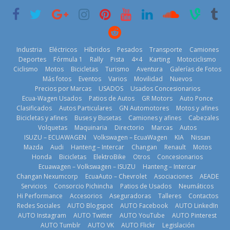
6 de mayo de
18 de julio de
29 de julio de
2026
2026
2026
Industria
Eléctricos
Híbridos
Pesados
Transporte
Camiones
Deportes
Fórmula 1
Rally
Pista
4×4
Karting
Motociclismo
Ciclismo
Motos
Bicicletas
Turismo
Aventura
Galerías de Fotos
Más fotos
Eventos
Varios
Movilidad
Nuevos
La Vuelta al
Precios por Marcas
USADOS
Usados Concesionarios
Mercado
Ecuador 2026,
¿Qué puede
Ecua-Wagen Usados
Patios de Autos
GR Motors
Auto Ponce
automotor
edición 47ª,
pasar con tu
Clasificados
Autos Particulares
GN Automotores
Motos y afines
ecuatoriano
recorre 7
vehículo si
Bicicletas y afines
Buses y Busetas
Camiones y afines
Cabezales
creció un 28%
provincias en 8
permanece
Volquetas
Maquinaria
Directorio
Marcas
Autos
en julio de
días
varios días sin
ISUZU – ECUAWAGEN
Volkswagen – EcuaWagen
KIA
Nissan
2026
usar?
1 de agosto de
Mazda
Audi
Hanteng – Intercar
Changan
Renault
Motos
4 de agosto de
3 de agosto de
Honda
Bicicletas
ElektroBike
Otros
Concesionarios
2026
Ecuawagen – Volkswagen – ISUZU
Hanteng – Intercar
2026
2026
Changan Nexumcorp
EcuaAuto – Chevrolet
Asociaciones
AEADE
Servicios
Consorcio Pichincha
Patios de Usados
Neumáticos
Hi Performance
Accesorios
Aseguradoras
Talleres
Contactos
Redes Sociales
AUTO Blogspot
AUTO Facebook
AUTO LinkedIn
AUTO Instagram
AUTO Twitter
AUTO YouTube
AUTO Pinterest
AUTO Tumblr
AUTO VK
AUTO Flickr
Legislación