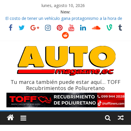
lunes, agosto 10, 2026
New:
La FEDAK recibe 12 Sinotruk Bolden para cubrir las rutas de La
Vuelta
El costo de tener un vehículo gana protagonismo a la hora de
decidir
Mercado automotor ecuatoriano creció un 28% en julio de
2026
¿Qué puede pasar con tu vehículo si permanece varios días sin
usar?
La Vuelta al Ecuador 2026, edición 47ª, recorre 7 provincias en 8
días
Tu marca también puede estar aquí… TOFF
Recubrimientos de Poliuretano