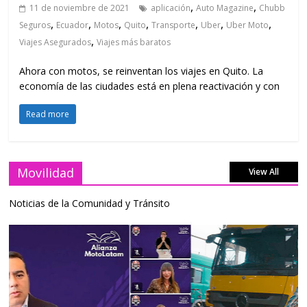
,
,
11 de noviembre de 2021
aplicación
Auto Magazine
Chubb
,
,
,
,
,
,
,
Seguros
Ecuador
Motos
Quito
Transporte
Uber
Uber Moto
,
Viajes Asegurados
Viajes más baratos
Ahora con motos, se reinventan los viajes en Quito. La
economía de las ciudades está en plena reactivación y con
Read more
Movilidad
View All
Noticias de la Comunidad y Tránsito