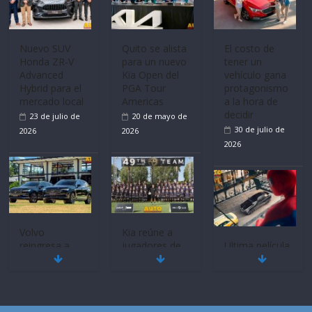
Nuevo SUV
Quito se alista
El costo de
Honda ZR-V
para un nuevo
tener un
Advanced
Kia Open del
vehículo gana
Hybrid para el
PGA Tour
protagonismo
mercado local
Americas
a la hora de
decidir
23 de julio de
20 de mayo de
30 de julio de
2026
2026
2026
Volvo
Kia reúne a
reingresa a
jugadores de
Ultima película
Ecuador de la
fútbol de todo
‘Spider‑Man:
mano de
el mundo en
Brand New
Inchcape y
‘Kia OMBC
Day’ pone en
lanza dos
Cup’
escena a
PHEV
BMW