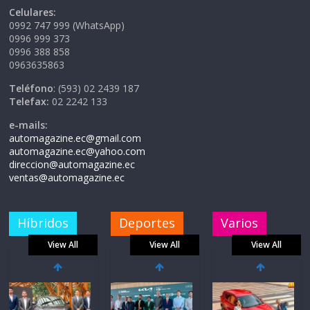
Celulares:
0992 747 999 (WhatsApp)
0996 999 373
0996 388 858
0963635863
Teléfono
: (593) 02 2439 187
Telefax:
02 2242 133
e-mails:
automagazine.ec@gmail.com
automagazine.ec@yahoo.com
direccion@automagazine.ec
ventas@automagazine.ec
Híbridos
Deportes
Varios
View All
View All
View All