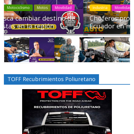
Industria
Movilidad
Transporte
Varios
Choferes profesionales mantienen a
Ecuador en movimiento
TOFF Recubrimientos Poliuretano