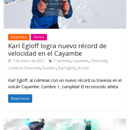
Deportes
Varios
Karl Egloff logra nuevo récord de
velocidad en el Cayambe
,
,
,
7 de enero de 2021
7 Summits
Cayambe
Chevrolet
,
,
,
Cumbres Chevrolet
Ecuador
Karl Egloff
récord
Karl Egloff, al culminar con un nuevo récord su travesía en el
volcán Cayambe. Cumbre 1, cumplida! El reconocido atleta
Read more