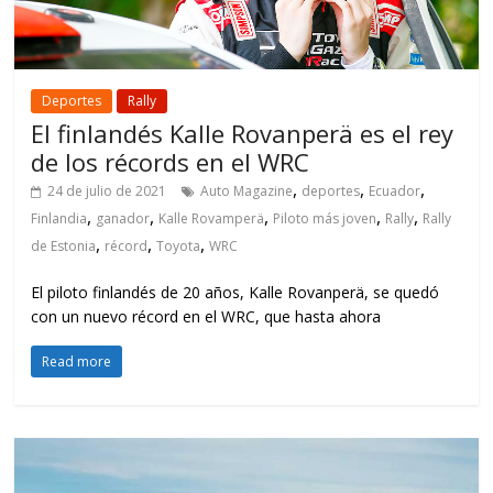
Deportes
Rally
El finlandés Kalle Rovanperä es el rey
de los récords en el WRC
,
,
,
24 de julio de 2021
Auto Magazine
deportes
Ecuador
,
,
,
,
,
Finlandia
ganador
Kalle Rovamperä
Piloto más joven
Rally
Rally
,
,
,
de Estonia
récord
Toyota
WRC
El piloto finlandés de 20 años, Kalle Rovanperä, se quedó
con un nuevo récord en el WRC, que hasta ahora
Read more