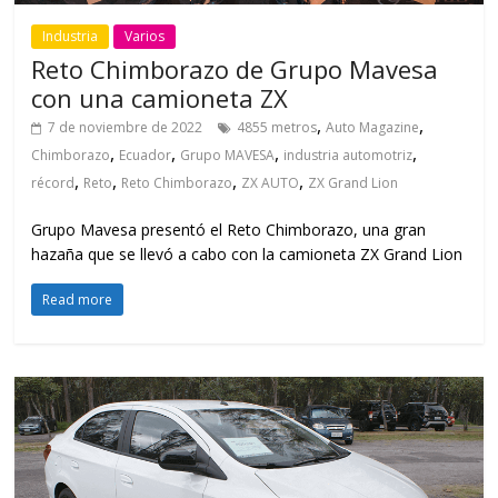
Industria
Varios
Reto Chimborazo de Grupo Mavesa
con una camioneta ZX
,
,
7 de noviembre de 2022
4855 metros
Auto Magazine
,
,
,
,
Chimborazo
Ecuador
Grupo MAVESA
industria automotriz
,
,
,
,
récord
Reto
Reto Chimborazo
ZX AUTO
ZX Grand Lion
Grupo Mavesa presentó el Reto Chimborazo, una gran
hazaña que se llevó a cabo con la camioneta ZX Grand Lion
Read more