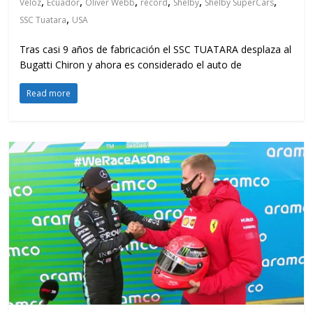
,
,
,
,
,
,
Veloz
Ecuador
Oliver Webb
récord
Shelby
Shelby SuperCars
,
SSC Tuatara
USA
Tras casi 9 años de fabricación el SSC TUATARA desplaza al
Bugatti Chiron y ahora es considerado el auto de
Read more