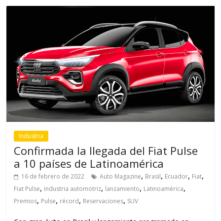
Industria
Confirmada la llegada del Fiat Pulse
a 10 países de Latinoamérica
,
,
,
,
16 de febrero de 2022
Auto Magazine
Brasil
Ecuador
Fiat
,
,
,
,
Fiat Pulse
industria automotriz
lanzamiento
Latinoamérica
,
,
,
,
Premios
Pulse
récord
Reservaciones
SUV