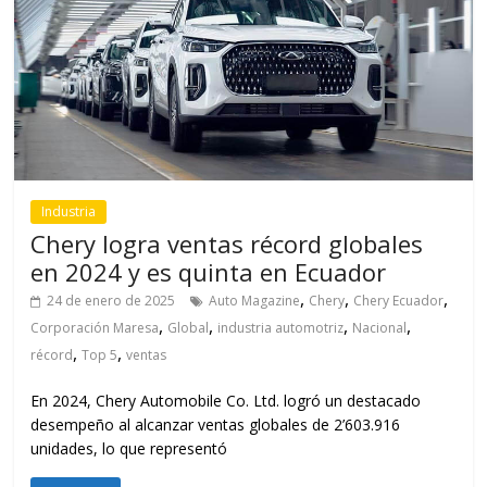
Industria
Chery logra ventas récord globales
en 2024 y es quinta en Ecuador
,
,
,
24 de enero de 2025
Auto Magazine
Chery
Chery Ecuador
,
,
,
,
Corporación Maresa
Global
industria automotriz
Nacional
,
,
récord
Top 5
ventas
En 2024, Chery Automobile Co. Ltd. logró un destacado
desempeño al alcanzar ventas globales de 2’603.916
unidades, lo que representó