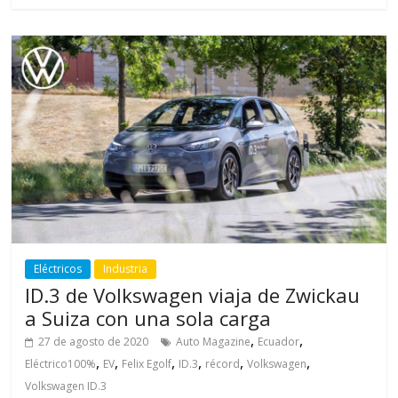
Eléctricos
Industria
ID.3 de Volkswagen viaja de Zwickau
a Suiza con una sola carga
,
,
27 de agosto de 2020
Auto Magazine
Ecuador
,
,
,
,
,
,
Eléctrico100%
EV
Felix Egolf
ID.3
récord
Volkswagen
Volkswagen ID.3