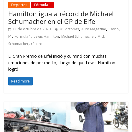
Deportes
Fórmula 1
Hamilton iguala récord de Michael
Schumacher en el GP de Eifel
,
,
,
11 de octubre de 2020
91 victorias
Auto Magazine
Casco
,
,
,
,
F1
Fórmula 1
Lewis Hamilton
Michael Schumacher
Mick
,
Schumacher
récord
El Gran Premio de Eifel inició y culminó con muchas
emociones de por medio, luego de que Lewis Hamilton
logró
Read more