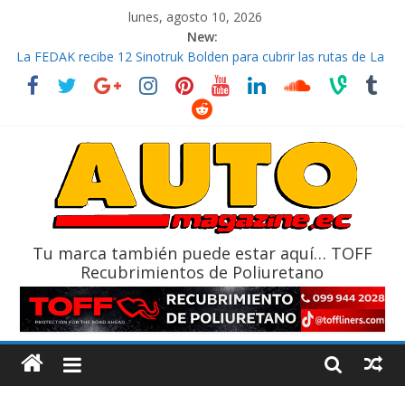
lunes, agosto 10, 2026
New:
La FEDAK recibe 12 Sinotruk Bolden para cubrir las rutas de La
Vuelta
El costo de tener un vehículo gana protagonismo a la hora de
decidir
Mercado automotor ecuatoriano creció un 28% en julio de
2026
¿Qué puede pasar con tu vehículo si permanece varios días sin
usar?
La Vuelta al Ecuador 2026, edición 47ª, recorre 7 provincias en 8
días
Tu marca también puede estar aquí… TOFF
Recubrimientos de Poliuretano