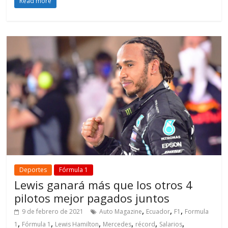
Read more
Deportes
Fórmula 1
Lewis ganará más que los otros 4
pilotos mejor pagados juntos
,
,
,
9 de febrero de 2021
Auto Magazine
Ecuador
F1
Formula
,
,
,
,
,
,
1
Fórmula 1
Lewis Hamilton
Mercedes
récord
Salarios