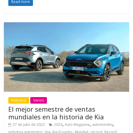
Read more
Industria
Varios
El mejor semestre de ventas
mundiales en la historia de Kia
,
,
,
27 de julio de 2023
2023
Auto Magazine
automóviles
,
,
,
,
,
industria automotriz
Kia
Kia Ecuador
Mundial
récord
Record