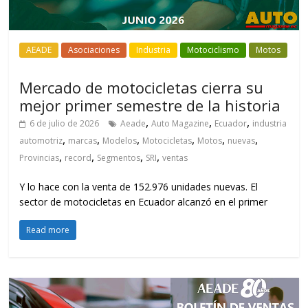
AEADE
Asociaciones
Industria
Motociclismo
Motos
Mercado de motocicletas cierra su
mejor primer semestre de la historia
,
,
,
6 de julio de 2026
Aeade
Auto Magazine
Ecuador
industria
,
,
,
,
,
,
automotriz
marcas
Modelos
Motocicletas
Motos
nuevas
,
,
,
,
Provincias
record
Segmentos
SRI
ventas
Y lo hace con la venta de 152.976 unidades nuevas. El
sector de motocicletas en Ecuador alcanzó en el primer
Read more