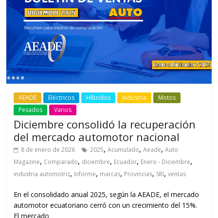
AEADE
Eléctricos
Híbridos
Industria
Motos
Pesados
Varios
Diciembre consolidó la recuperación
del mercado automotor nacional
,
,
,
8 de enero de 2026
2025
Acumulado
Aeade
Auto
,
,
,
,
,
Magazine
Comparado
diciembre
Ecuador
Enero - Diciembre
,
,
,
,
,
industria automotriz
Informe
marcas
Provincias
SRI
ventas
En el consolidado anual 2025, según la AEADE, el mercado
automotor ecuatoriano cerró con un crecimiento del 15%.
El mercado