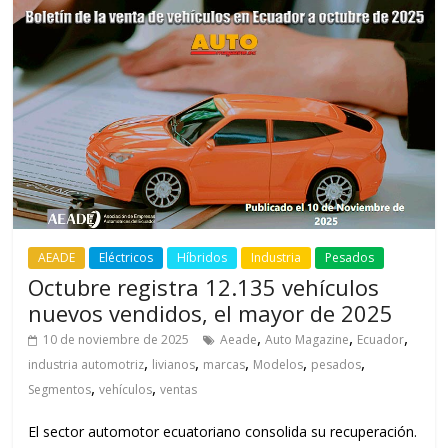
AEADE
Eléctricos
Híbridos
Industria
Pesados
Octubre registra 12.135 vehículos
nuevos vendidos, el mayor de 2025
,
,
,
10 de noviembre de 2025
Aeade
Auto Magazine
Ecuador
,
,
,
,
,
industria automotriz
livianos
marcas
Modelos
pesados
,
,
Segmentos
vehículos
ventas
El sector automotor ecuatoriano consolida su recuperación.