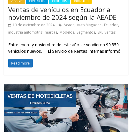
AEADE
Eléctricos
Híbridos
Industria
Ventas de vehículos en Ecuador a
noviembre de 2024 según la AEADE
,
,
,
19 de diciembre de 2024
Aeade
Auto Magazine
Ecuador
,
,
,
,
,
industria automotriz
marcas
Modelos
Segmentos
SRI
ventas
Entre enero y noviembre de este año se vendieron 99.559
vehículos nuevos. El Servicio de Rentas Internas informó
Read more