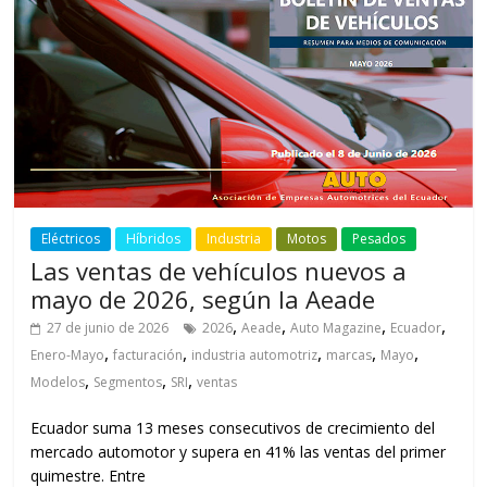
Eléctricos
Híbridos
Industria
Motos
Pesados
Las ventas de vehículos nuevos a
mayo de 2026, según la Aeade
,
,
,
,
27 de junio de 2026
2026
Aeade
Auto Magazine
Ecuador
,
,
,
,
,
Enero-Mayo
facturación
industria automotriz
marcas
Mayo
,
,
,
Modelos
Segmentos
SRI
ventas
Ecuador suma 13 meses consecutivos de crecimiento del
mercado automotor y supera en 41% las ventas del primer
quimestre. Entre