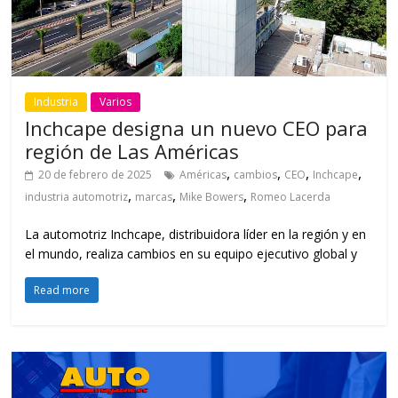
Industria
Varios
Inchcape designa un nuevo CEO para
región de Las Américas
,
,
,
,
20 de febrero de 2025
Américas
cambios
CEO
Inchcape
,
,
,
industria automotriz
marcas
Mike Bowers
Romeo Lacerda
La automotriz Inchcape, distribuidora líder en la región y en
el mundo, realiza cambios en su equipo ejecutivo global y
Read more