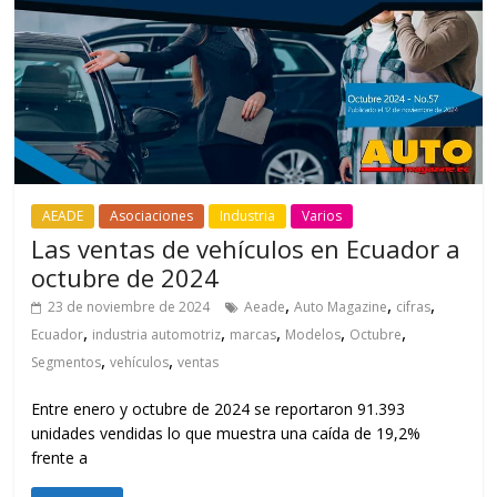
AEADE
Asociaciones
Industria
Varios
Las ventas de vehículos en Ecuador a
octubre de 2024
,
,
,
23 de noviembre de 2024
Aeade
Auto Magazine
cifras
,
,
,
,
,
Ecuador
industria automotriz
marcas
Modelos
Octubre
,
,
Segmentos
vehículos
ventas
Entre enero y octubre de 2024 se reportaron 91.393
unidades vendidas lo que muestra una caída de 19,2%
frente a