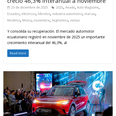
creció 46,3% interanual a noviembre
,
,
,
23 de diciembre de 2025
2025
Aeade
Auto Magazine
,
,
,
,
,
Ecuador
eléctricos
híbridos
industria automotriz
marcas
,
,
,
,
Modelos
Motos
noviembre
Segmentos
ventas
Y consolida su recuperación. El mercado automotor
ecuatoriano registró en noviembre de 2025 un importante
crecimiento interanual del 46,3%, al
Read more