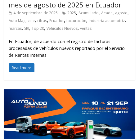
mes de agosto de 2025 en Ecuador
,
,
,
,
4 de septiembre de 2025
2025
Acumulado
Aeade
agosto
,
,
,
,
,
Auto Magazine
cifras
Ecuador
facturación
industria automotriz
,
,
,
,
marcas
SRI
Top 20
Vehículos Nuevos
ventas
En Ecuador, de acuerdo con el registro de facturas
procesadas de vehículos nuevos reportado por el Servicio
de Rentas Internas
Read more