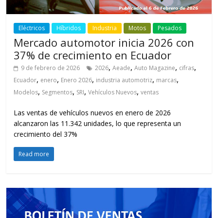
Eléctricos
Híbridos
Industria
Motos
Pesados
Mercado automotor inicia 2026 con
37% de crecimiento en Ecuador
,
,
,
,
9 de febrero de 2026
2026
Aeade
Auto Magazine
cifras
,
,
,
,
,
Ecuador
enero
Enero 2026
industria automotriz
marcas
,
,
,
,
Modelos
Segmentos
SRI
Vehículos Nuevos
ventas
Las ventas de vehículos nuevos en enero de 2026
alcanzaron las 11.342 unidades, lo que representa un
crecimiento del 37%
Read more