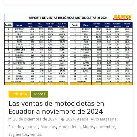
Industria
Motos
Las ventas de motocicletas en
Ecuador a noviembre de 2024
,
,
,
28 de diciembre de 2024
2024
Aeade
Auto Magazine
,
,
,
,
,
,
Ecuador
marcas
Modelos
Motocicletas
Motos
noviembre
,
Segmentos
ventas