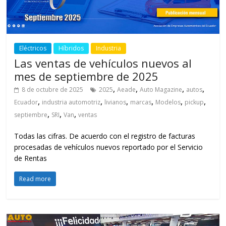
Eléctricos
Híbridos
Industria
Las ventas de vehículos nuevos al
mes de septiembre de 2025
,
,
,
,
8 de octubre de 2025
2025
Aeade
Auto Magazine
autos
,
,
,
,
,
,
Ecuador
industria automotriz
livianos
marcas
Modelos
pickup
,
,
,
septiembre
SRI
Van
ventas
Todas las cifras. De acuerdo con el registro de facturas
procesadas de vehículos nuevos reportado por el Servicio
de Rentas
Read more