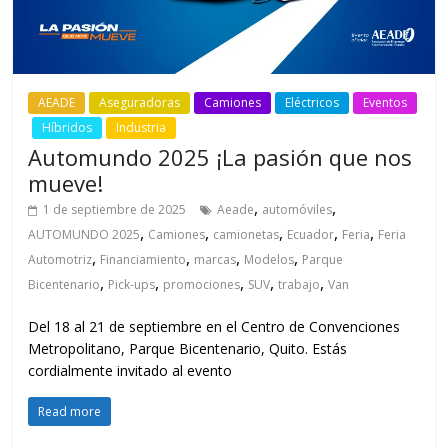
AEADE
Aseguradoras
Camiones
Eléctricos
Eventos
Híbridos
Industria
Automundo 2025 ¡La pasión que nos
mueve!
,
,
1 de septiembre de 2025
Aeade
automóviles
,
,
,
,
,
AUTOMUNDO 2025
Camiones
camionetas
Ecuador
Feria
Feria
,
,
,
,
Automotriz
Financiamiento
marcas
Modelos
Parque
,
,
,
,
,
Bicentenario
Pick-ups
promociones
SUV
trabajo
Van
Del 18 al 21 de septiembre en el Centro de Convenciones
Metropolitano, Parque Bicentenario, Quito. Estás
cordialmente invitado al evento
Read more