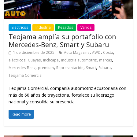
Eléctricos
Industria
Pesados
Varios
Teojama amplía su portafolio con
Mercedes-Benz, Smart y Subaru
,
,
,
1 de diciembre de 2025
Auto Magazine
AWD
Costa
,
,
,
,
,
eléctricos
Guayas
Inchcape
industria automotriz
marcas
,
,
,
,
,
Mercedes-Benz
premium
Representación
Smart
Subaru
Teojama Comercial
Teojama Comercial, compañía automotriz ecuatoriana con
más de 60 años de trayectoria, fortalece su liderazgo
nacional y consolida su presencia
Read more