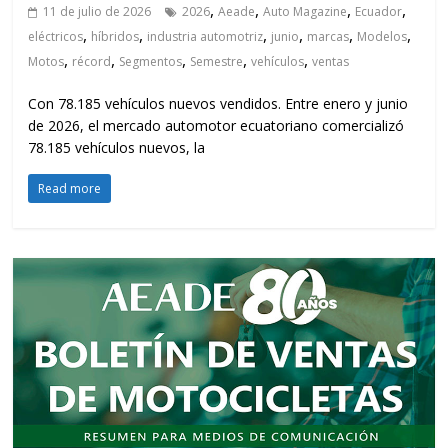
,
,
,
,
11 de julio de 2026
2026
Aeade
Auto Magazine
Ecuador
,
,
,
,
,
,
eléctricos
híbridos
industria automotriz
junio
marcas
Modelos
,
,
,
,
,
Motos
récord
Segmentos
Semestre
vehículos
ventas
Con 78.185 vehículos nuevos vendidos. Entre enero y junio
de 2026, el mercado automotor ecuatoriano comercializó
78.185 vehículos nuevos, la
Read more