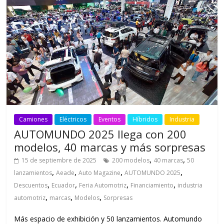
Camiones
Eléctricos
Eventos
Híbridos
Industria
AUTOMUNDO 2025 llega con 200
modelos, 40 marcas y más sorpresas
,
,
15 de septiembre de 2025
200 modelos
40 marcas
50
,
,
,
,
lanzamientos
Aeade
Auto Magazine
AUTOMUNDO 2025
,
,
,
,
Descuentos
Ecuador
Feria Automotriz
Financiamiento
industria
,
,
,
automotriz
marcas
Modelos
Sorpresas
Más espacio de exhibición y 50 lanzamientos. Automundo