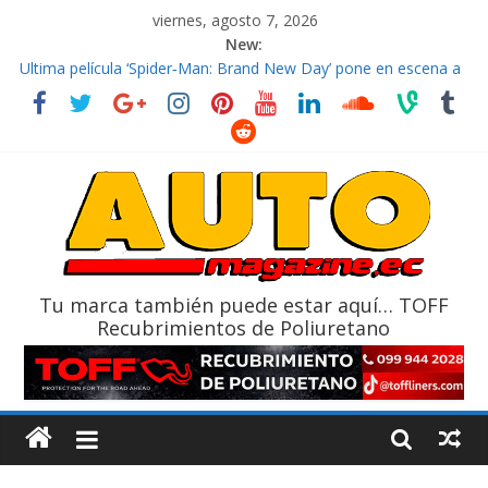
viernes, agosto 7, 2026
New:
El costo de tener un vehículo gana protagonismo a la hora de
decidir
Ultima película ‘Spider‑Man: Brand New Day’ pone en escena a
BMW
¿Qué puede pasar con tu vehículo si permanece varios días sin
usar?
La Vuelta al Ecuador 2026, edición 47ª, recorre 7 provincias en 8
días
La FEDAK recibe 12 Sinotruk Bolden para cubrir las rutas de La
Vuelta
Tu marca también puede estar aquí… TOFF
Recubrimientos de Poliuretano