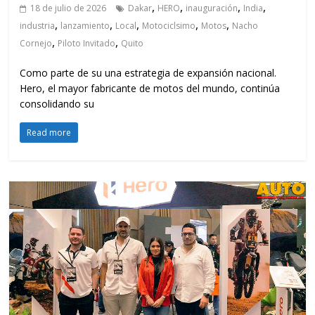
,
,
,
,
18 de julio de 2026
Dakar
HERO
inauguración
India
,
,
,
,
,
industria
lanzamiento
Local
Motociclsimo
Motos
Nacho
,
,
Cornejo
Piloto Invitado
Quito
Como parte de su una estrategia de expansión nacional.
Hero, el mayor fabricante de motos del mundo, continúa
consolidando su
Read more