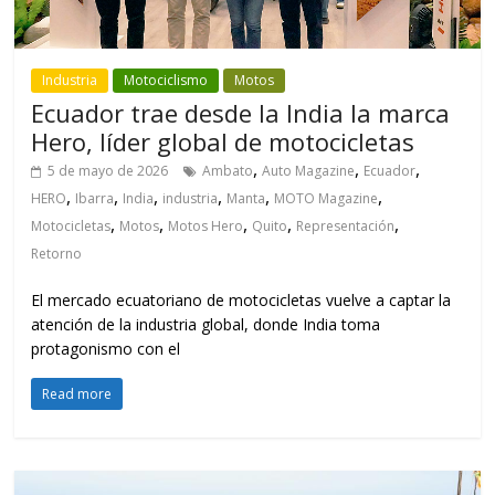
Industria
Motociclismo
Motos
Ecuador trae desde la India la marca
Hero, líder global de motocicletas
,
,
,
5 de mayo de 2026
Ambato
Auto Magazine
Ecuador
,
,
,
,
,
,
HERO
Ibarra
India
industria
Manta
MOTO Magazine
,
,
,
,
,
Motocicletas
Motos
Motos Hero
Quito
Representación
Retorno
El mercado ecuatoriano de motocicletas vuelve a captar la
atención de la industria global, donde India toma
protagonismo con el
Read more