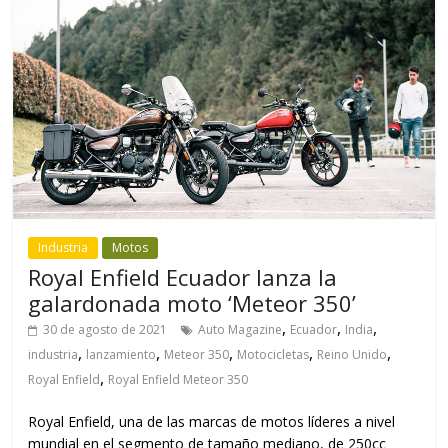
Industria
Motos
Royal Enfield Ecuador lanza la
galardonada moto ‘Meteor 350’
,
,
,
30 de agosto de 2021
Auto Magazine
Ecuador
India
,
,
,
,
,
industria
lanzamiento
Meteor 350
Motocicletas
Reino Unido
,
Royal Enfield
Royal Enfield Meteor 350
Royal Enfield, una de las marcas de motos líderes a nivel
mundial en el segmento de tamaño mediano, de 250cc