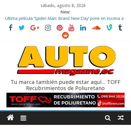
sábado, agosto 8, 2026
New:
El costo de tener un vehículo gana protagonismo a la hora de
decidir
Ultima película ‘Spider‑Man: Brand New Day’ pone en escena a
BMW
¿Qué puede pasar con tu vehículo si permanece varios días sin
usar?
La Vuelta al Ecuador 2026, edición 47ª, recorre 7 provincias en 8
días
La FEDAK recibe 12 Sinotruk Bolden para cubrir las rutas de La
Vuelta
Tu marca también puede estar aquí… TOFF
Recubrimientos de Poliuretano