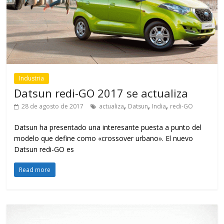
Industria
Datsun redi-GO 2017 se actualiza
,
,
,
28 de agosto de 2017
actualiza
Datsun
India
redi-GO
Datsun ha presentado una interesante puesta a punto del
modelo que define como «crossover urbano». El nuevo
Datsun redi-GO es
Read more