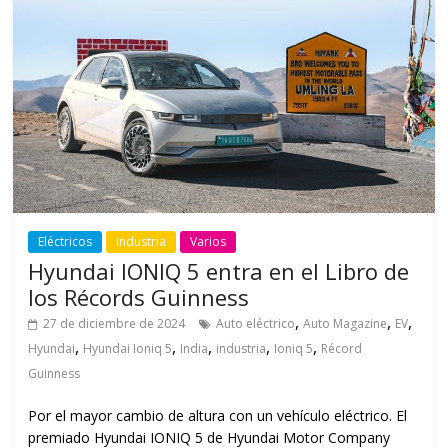
Eléctricos
Industria
Varios
Hyundai IONIQ 5 entra en el Libro de
los Récords Guinness
,
,
,
27 de diciembre de 2024
Auto eléctrico
Auto Magazine
EV
,
,
,
,
,
Hyundai
Hyundai Ioniq 5
India
industria
Ioniq 5
Récord
Guinness
Por el mayor cambio de altura con un vehículo eléctrico. El
premiado Hyundai IONIQ 5 de Hyundai Motor Company