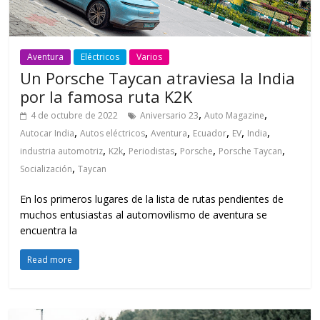
Aventura
Eléctricos
Varios
Un Porsche Taycan atraviesa la India
por la famosa ruta K2K
,
,
4 de octubre de 2022
Aniversario 23
Auto Magazine
,
,
,
,
,
,
Autocar India
Autos eléctricos
Aventura
Ecuador
EV
India
,
,
,
,
,
industria automotriz
K2k
Periodistas
Porsche
Porsche Taycan
,
Socialización
Taycan
En los primeros lugares de la lista de rutas pendientes de
muchos entusiastas al automovilismo de aventura se
encuentra la
Read more