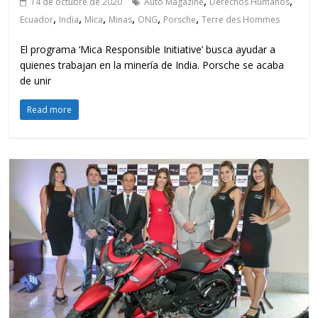
,
,
14 de octubre de 2020
Auto Magazine
Derechos Humanos
,
,
,
,
,
,
Ecuador
India
Mica
Minas
ONG
Porsche
Terre des Hommes
El programa ‘Mica Responsible Initiative’ busca ayudar a
quienes trabajan en la minería de India. Porsche se acaba
de unir
Read more