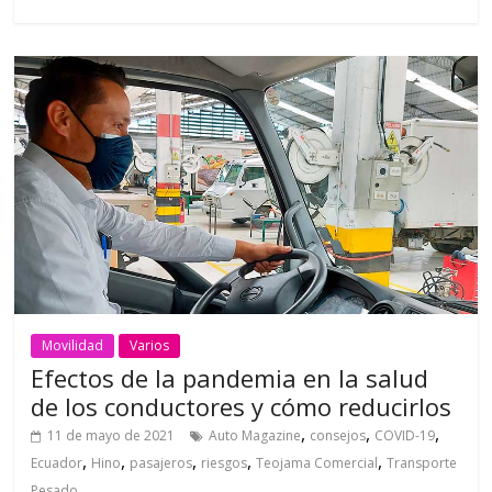
Movilidad
Varios
Efectos de la pandemia en la salud
de los conductores y cómo reducirlos
,
,
,
11 de mayo de 2021
Auto Magazine
consejos
COVID-19
,
,
,
,
,
Ecuador
Hino
pasajeros
riesgos
Teojama Comercial
Transporte
Pesado