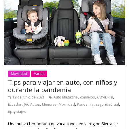
Movilidad
Varios
Tips para viajar en auto, con niños y
durante la pandemia
,
,
,
19 de junio de 2021
Auto Magazine
consejos
COVID-19
,
,
,
,
,
,
Ecuador
JAC Autos
Menores
Movilidad
Pandemia
seguridad vial
,
tips
viajes
Una nueva temporada de vacaciones en la región Sierra se