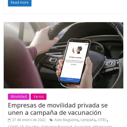
Read more
Movilidad
Varios
Empresas de movilidad privada se
unen a campaña de vacunación
,
,
,
21 de enero de 2022
Auto Magazine
campaña
CITEC
,
,
,
,
,
COVID-19
Ecuador
Gobierno Nacional
Guayaquil
Información