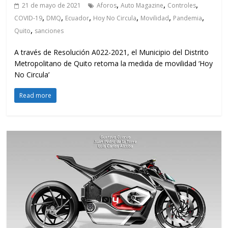
,
,
,
21 de mayo de 2021
Aforos
Auto Magazine
Controles
,
,
,
,
,
,
COVID-19
DMQ
Ecuador
Hoy No Circula
Movilidad
Pandemia
,
Quito
sanciones
A través de Resolución A022-2021, el Municipio del Distrito
Metropolitano de Quito retoma la medida de movilidad ‘Hoy
No Circula’
Read more