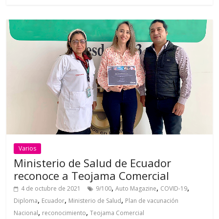
Varios
Ministerio de Salud de Ecuador
reconoce a Teojama Comercial
,
,
,
4 de octubre de 2021
9/100
Auto Magazine
COVID-19
,
,
,
Diploma
Ecuador
Ministerio de Salud
Plan de vacunación
,
,
Nacional
reconocimiento
Teojama Comercial