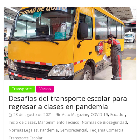
Transporte
Varios
Desafíos del transporte escolar para
regresar a clases en pandemia
,
,
,
23 de agosto de 2021
Auto Magazine
COVID-19
Ecuador
,
,
,
Inicio de clases
Mantenimiento Técnico
Normas de Bioseguridad
,
,
,
,
Normas Legales
Pandemia
Semipresencial
Teojama Comercial
Transporte Escolar