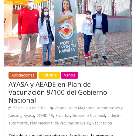
Asociaciones
Industria
Varios
AYASA y AEADE en Plan de
Vacunación 9/100 del Gobierno
Nacional
,
,
22 de julio de 2021
Aeade
Auto Magazine
Automotores y
,
,
,
,
,
Anexos
Ayasa
COVID-19
Ecuador
Gobierno Nacional
industria
,
,
automotriz
Plan Nacional de vacunación 9/100
Vacunación
Dirigido a sus colaboradores y familiares, la empresa