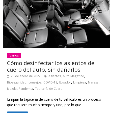
Varios
Cómo desinfectar los asientos de
cuero del auto, sin dañarlos
,
,
25 de enero de 2022
Asientos
Auto Magazine
,
,
,
,
,
,
Bioseguridad
consejos
COVID-19
Ecuador
Limpieza
Maresa
,
,
Mazda
Pandemia
Tapicería de Cuero
Limpiar la tapicería de cuero de tu vehículo es un proceso
que requiere mucho tiempo y tino, por lo que