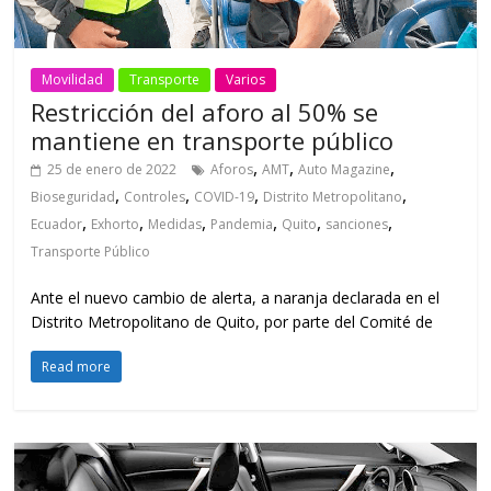
Movilidad
Transporte
Varios
Restricción del aforo al 50% se
mantiene en transporte público
,
,
,
25 de enero de 2022
Aforos
AMT
Auto Magazine
,
,
,
,
Bioseguridad
Controles
COVID-19
Distrito Metropolitano
,
,
,
,
,
,
Ecuador
Exhorto
Medidas
Pandemia
Quito
sanciones
Transporte Público
Ante el nuevo cambio de alerta, a naranja declarada en el
Distrito Metropolitano de Quito, por parte del Comité de
Read more