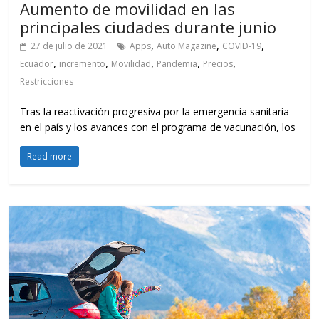
Aumento de movilidad en las
principales ciudades durante junio
,
,
,
27 de julio de 2021
Apps
Auto Magazine
COVID-19
,
,
,
,
,
Ecuador
incremento
Movilidad
Pandemia
Precios
Restricciones
Tras la reactivación progresiva por la emergencia sanitaria
en el país y los avances con el programa de vacunación, los
Read more