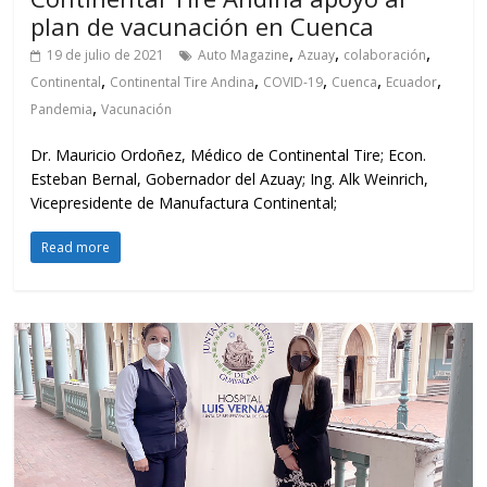
plan de vacunación en Cuenca
,
,
,
19 de julio de 2021
Auto Magazine
Azuay
colaboración
,
,
,
,
,
Continental
Continental Tire Andina
COVID-19
Cuenca
Ecuador
,
Pandemia
Vacunación
Dr. Mauricio Ordoñez, Médico de Continental Tire; Econ.
Esteban Bernal, Gobernador del Azuay; Ing. Alk Weinrich,
Vicepresidente de Manufactura Continental;
Read more