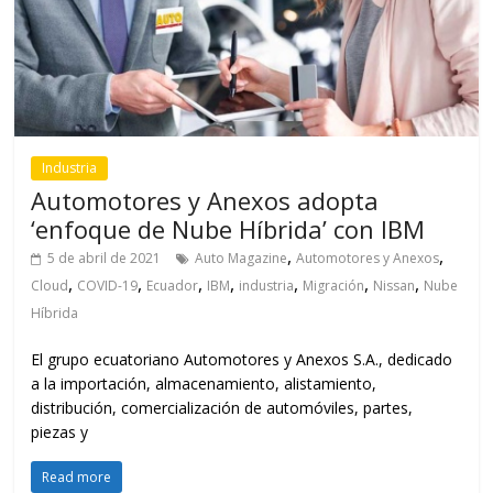
Industria
Automotores y Anexos adopta
‘enfoque de Nube Híbrida’ con IBM
,
,
5 de abril de 2021
Auto Magazine
Automotores y Anexos
,
,
,
,
,
,
,
Cloud
COVID-19
Ecuador
IBM
industria
Migración
Nissan
Nube
Híbrida
El grupo ecuatoriano Automotores y Anexos S.A., dedicado
a la importación, almacenamiento, alistamiento,
distribución, comercialización de automóviles, partes,
piezas y
Read more