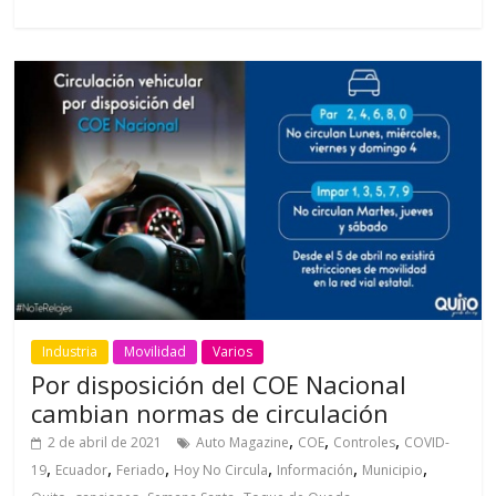
Industria
Movilidad
Varios
Por disposición del COE Nacional
cambian normas de circulación
,
,
,
2 de abril de 2021
Auto Magazine
COE
Controles
COVID-
,
,
,
,
,
,
19
Ecuador
Feriado
Hoy No Circula
Información
Municipio
,
,
,