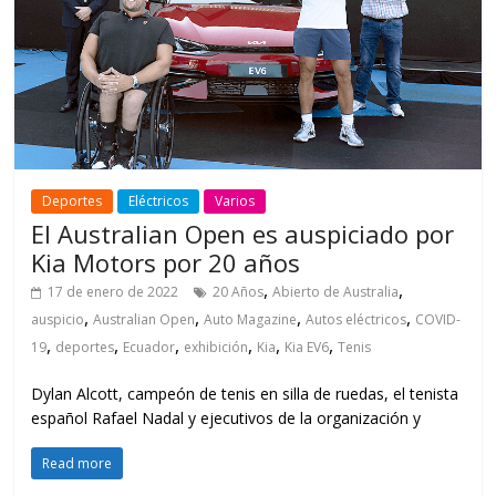
Deportes
Eléctricos
Varios
El Australian Open es auspiciado por
Kia Motors por 20 años
,
,
17 de enero de 2022
20 Años
Abierto de Australia
,
,
,
,
auspicio
Australian Open
Auto Magazine
Autos eléctricos
COVID-
,
,
,
,
,
,
19
deportes
Ecuador
exhibición
Kia
Kia EV6
Tenis
Dylan Alcott, campeón de tenis en silla de ruedas, el tenista
español Rafael Nadal y ejecutivos de la organización y
Read more