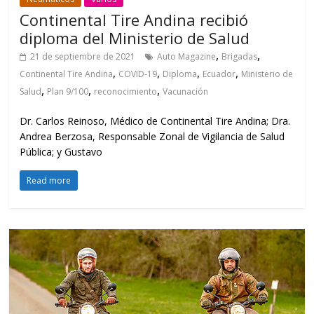
Continental Tire Andina recibió
diploma del Ministerio de Salud
,
,
21 de septiembre de 2021
Auto Magazine
Brigadas
,
,
,
,
Continental Tire Andina
COVID-19
Diploma
Ecuador
Ministerio de
,
,
,
Salud
Plan 9/100
reconocimiento
Vacunación
Dr. Carlos Reinoso, Médico de Continental Tire Andina; Dra.
Andrea Berzosa, Responsable Zonal de Vigilancia de Salud
Pública; y Gustavo
Read more