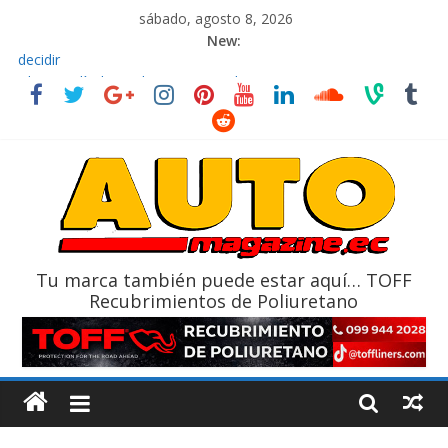
sábado, agosto 8, 2026
New:
El costo de tener un vehículo gana protagonismo a la hora de
decidir
Ultima película ‘Spider‑Man: Brand New Day’ pone en escena a
BMW
¿Qué puede pasar con tu vehículo si permanece varios días sin
usar?
La Vuelta al Ecuador 2026, edición 47ª, recorre 7 provincias en 8
días
La FEDAK recibe 12 Sinotruk Bolden para cubrir las rutas de La
Vuelta
Tu marca también puede estar aquí… TOFF
Recubrimientos de Poliuretano