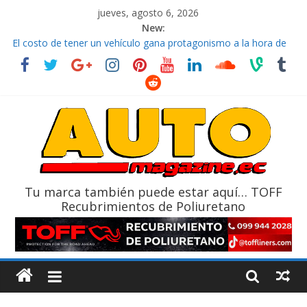
jueves, agosto 6, 2026
New:
El costo de tener un vehículo gana protagonismo a la hora de
decidir
Ultima película ‘Spider‑Man: Brand New Day’ pone en escena a
BMW
¿Qué puede pasar con tu vehículo si permanece varios días sin
usar?
La Vuelta al Ecuador 2026, edición 47ª, recorre 7 provincias en 8
días
La FEDAK recibe 12 Sinotruk Bolden para cubrir las rutas de La
Vuelta
Tu marca también puede estar aquí… TOFF
Recubrimientos de Poliuretano