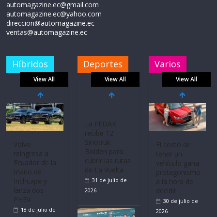
automagazine.ec@gmail.com
automagazine.ec@yahoo.com
direccion@automagazine.ec
ventas@automagazine.ec
Híbridos
Deportes
Varios
View All
View All
View All
Mercado
La FEDAK
Ultima película
automotor
recibe 12
‘Spider‑Man:
nacional cierra
Sinotruk
Brand New
su mejor 1er
Bolden para
Day’ pone en
semestre en la
cubrir las rutas
escena a
historia
de La Vuelta
BMW
11 de julio de
31 de julio de
29 de julio de