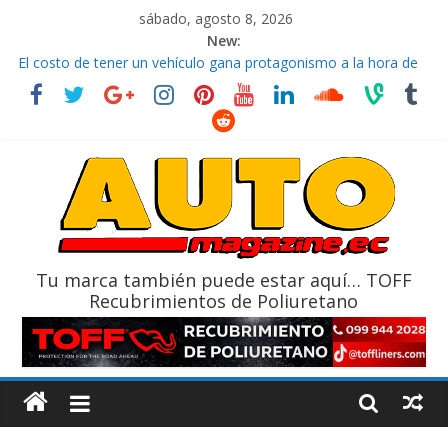
sábado, agosto 8, 2026
New:
El costo de tener un vehículo gana protagonismo a la hora de
decidir
Ultima película ‘Spider‑Man: Brand New Day’ pone en escena a
BMW
¿Qué puede pasar con tu vehículo si permanece varios días sin
usar?
La Vuelta al Ecuador 2026, edición 47ª, recorre 7 provincias en 8
días
La FEDAK recibe 12 Sinotruk Bolden para cubrir las rutas de La
Vuelta
Tu marca también puede estar aquí… TOFF
Recubrimientos de Poliuretano