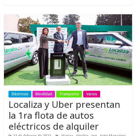
Eléctricos
Movilidad
Transporte
Varios
Localiza y Uber presentan
la 1ra flota de autos
eléctricos de alquiler
,
,
,
,
22 de febrero de 2022
alianza
alquiler
app
Auto Magazine