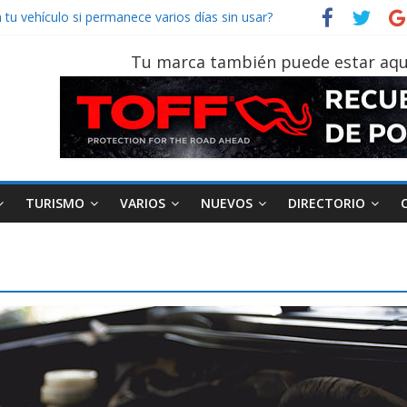
tu vehículo si permanece varios días sin usar?
026, edición 47ª, recorre 7 provincias en 8 días
otruk Bolden para cubrir las rutas de La Vuelta
Tu marca también puede estar aqu
vehículo gana protagonismo a la hora de decidir
der‑Man: Brand New Day’ pone en escena a BMW
TURISMO
VARIOS
NUEVOS
DIRECTORIO
Industria
Movilidad
Varios