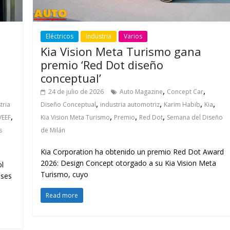
Eléctricos
Industria
Varios
Kia Vision Meta Turismo gana
premio ‘Red Dot diseño
conceptual’
,
,
24 de julio de 2026
Auto Magazine
Concept Car
,
,
,
,
tria
Diseño Conceptual
industria automotriz
Karim Habib
Kia
,
,
,
,
VEEF
Kia Vision Meta Turismo
Premio
Red Dot
Semana del Diseño
s
de Milán
Kia Corporation ha obtenido un premio Red Dot Award
2026: Design Concept otorgado a su Kia Vision Meta
l
Turismo, cuyo
eses
Read more