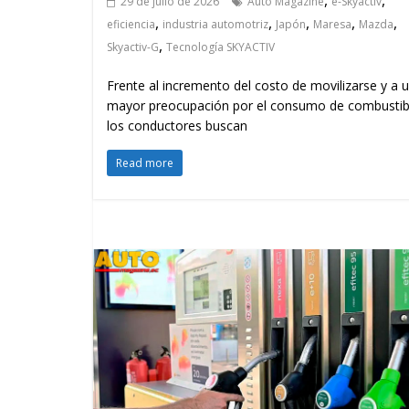
,
,
29 de julio de 2026
Auto Magazine
e-Skyactiv
,
,
,
,
,
eficiencia
industria automotriz
Japón
Maresa
Mazda
,
Skyactiv-G
Tecnología SKYACTIV
Frente al incremento del costo de movilizarse y a 
mayor preocupación por el consumo de combustib
los conductores buscan
Read more