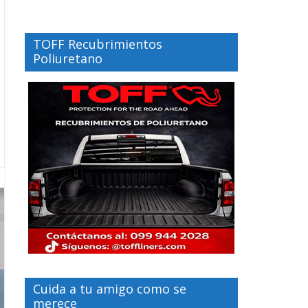
TOFF Recubrimientos
Poliuretano
Cuida a tu amigo como se
merece