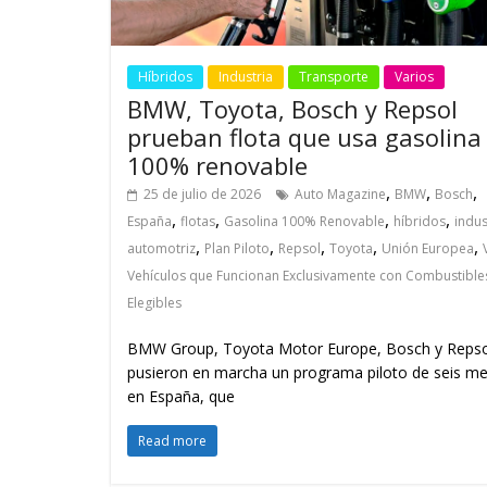
Híbridos
Industria
Transporte
Varios
BMW, Toyota, Bosch y Repsol
prueban flota que usa gasolina
100% renovable
,
,
,
25 de julio de 2026
Auto Magazine
BMW
Bosch
,
,
,
,
España
flotas
Gasolina 100% Renovable
híbridos
indus
,
,
,
,
,
automotriz
Plan Piloto
Repsol
Toyota
Unión Europea
Vehículos que Funcionan Exclusivamente con Combustible
Elegibles
BMW Group, Toyota Motor Europe, Bosch y Repso
pusieron en marcha un programa piloto de seis m
en España, que
Read more