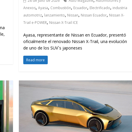
,
28 de julio de 2026
Auto Magazine
Automotores y
,
,
,
,
,
Anexos
Ayasa
Combustión
Ecuador
Electrificado
industria
,
,
,
,
automotriz
lanzamiento
Nissan
Nissan Ecuador
Nissan X-
,
Trail e-POWER
Nissan X-Trail ICE
una
le,
Ayasa, representante de Nissan en Ecuador, presentó
oficialmente el renovado Nissan X-Trail, una evolución
de uno de los SUV´s japoneses
Read more