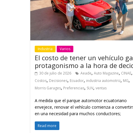
Industria
Varios
El costo de tener un vehículo g
protagonismo a la hora de decid
,
,
,
30 de julio de 2026
Aeade
Auto Magazine
CINAE
,
,
,
,
,
Costos
Decisiones
Ecuador
industria automotriz
MG
,
,
,
Morris Garages
Preferencias
SUV
ventas
A medida que el parque automotor ecuatoriano
envejece, renovar el vehículo comienza a convertir
en una necesidad para muchos conductores;
Read more