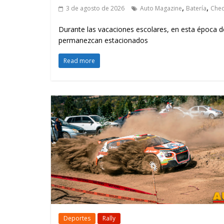
,
,
3 de agosto de 2026
Auto Magazine
Batería
Che
Durante las vacaciones escolares, en esta época d
permanezcan estacionados
Read more
Deportes
Rally