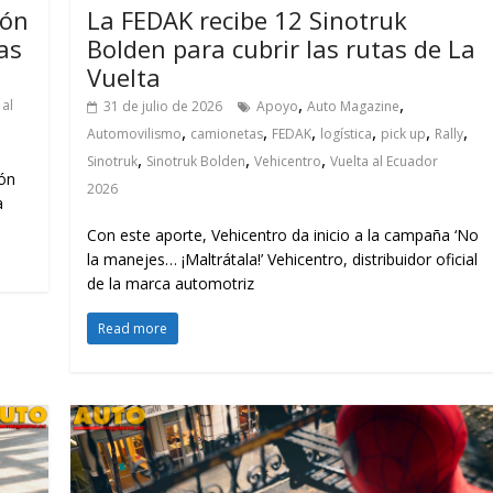
ión
La FEDAK recibe 12 Sinotruk
as
Bolden para cubrir las rutas de La
Vuelta
,
,
 al
31 de julio de 2026
Apoyo
Auto Magazine
,
,
,
,
,
,
Automovilismo
camionetas
FEDAK
logística
pick up
Rally
,
,
,
Sinotruk
Sinotruk Bolden
Vehicentro
Vuelta al Ecuador
ión
2026
a
Con este aporte, Vehicentro da inicio a la campaña ‘No
la manejes… ¡Maltrátala!’ Vehicentro, distribuidor oficial
de la marca automotriz
Read more