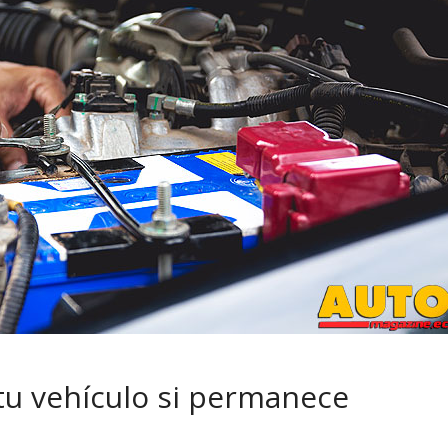
GM reafirma su
compromiso con movilid
más segura y conectada
tu vehículo si permanece