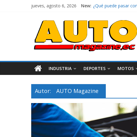
jueves, agosto 6, 2026
New:
¿Qué puede pasar con 
La Vuelta al Ecuador 2
La FEDAK recibe 12 Sin
El costo de tener un 
Ultima película ‘Spi
INDUSTRIA
DEPORTES
MOTOS
Autor:
AUTO Magazine