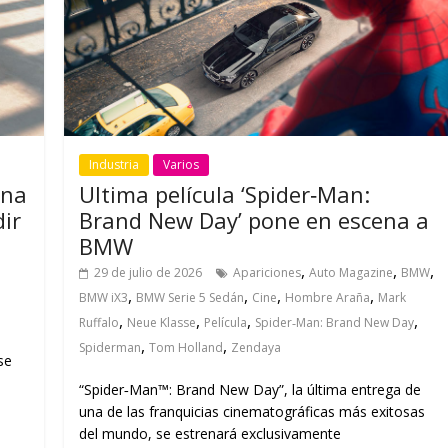
Industria
Varios
ana
Ultima película ‘Spider‑Man:
ir
Brand New Day’ pone en escena a
BMW
,
,
,
29 de julio de 2026
Apariciones
Auto Magazine
BMW
,
,
,
,
BMW iX3
BMW Serie 5 Sedán
Cine
Hombre Araña
Mark
,
,
,
,
Ruffalo
Neue Klasse
Película
Spider‑Man: Brand New Day
,
,
Spiderman
Tom Holland
Zendaya
se
“Spider‑Man™: Brand New Day”, la última entrega de
una de las franquicias cinematográficas más exitosas
del mundo, se estrenará exclusivamente