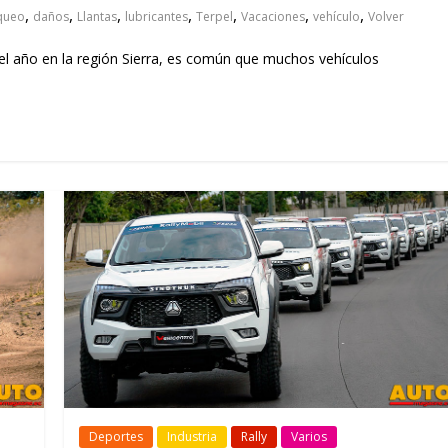
,
,
,
,
,
,
,
queo
daños
Llantas
lubricantes
Terpel
Vacaciones
vehículo
Volver
el año en la región Sierra, es común que muchos vehículos
Deportes
Industria
Rally
Varios