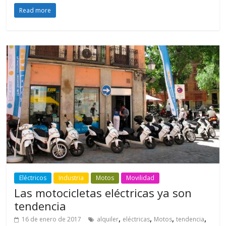
Read more
Eléctricos
Industria
Motos
Movilidad
Las motocicletas eléctricas ya son
tendencia
,
,
,
,
16 de enero de 2017
alquiler
eléctricas
Motos
tendencia