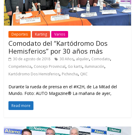
Deportes
Karting
Varios
Comodato del “Kartódromo Dos
Hemisferios” por 30 años más
,
,
,
30 de agosto de 2018
30 Años
alquiler
Comodato
,
,
,
,
Competencia
Concejo Provincial
Go karts
iluminación
,
,
Kartódromo Dos Hemisferios
Pichincha
QKC
Durante la rueda de prensa en el #K2H, de La Mitad del
Mundo. Foto: AUTO Magazine® La mañana de ayer,
Read more