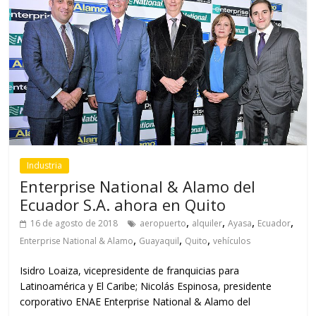
Industria
Enterprise National & Alamo del
Ecuador S.A. ahora en Quito
,
,
,
,
16 de agosto de 2018
aeropuerto
alquiler
Ayasa
Ecuador
,
,
,
Enterprise National & Alamo
Guayaquil
Quito
vehículos
Isidro Loaiza, vicepresidente de franquicias para
Latinoamérica y El Caribe; Nicolás Espinosa, presidente
corporativo ENAE Enterprise National & Alamo del