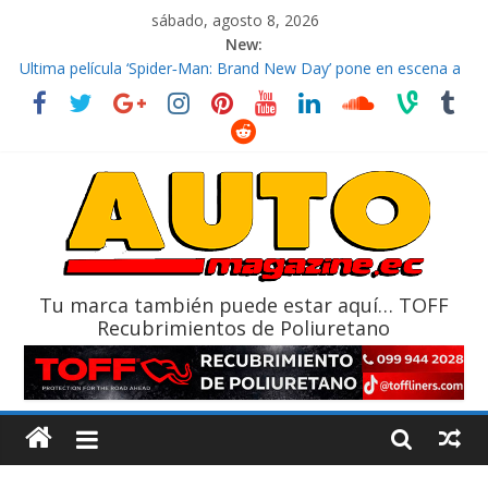
sábado, agosto 8, 2026
New:
El costo de tener un vehículo gana protagonismo a la hora de
decidir
Ultima película ‘Spider‑Man: Brand New Day’ pone en escena a
BMW
¿Qué puede pasar con tu vehículo si permanece varios días sin
usar?
La Vuelta al Ecuador 2026, edición 47ª, recorre 7 provincias en 8
días
La FEDAK recibe 12 Sinotruk Bolden para cubrir las rutas de La
Vuelta
Tu marca también puede estar aquí… TOFF
Recubrimientos de Poliuretano