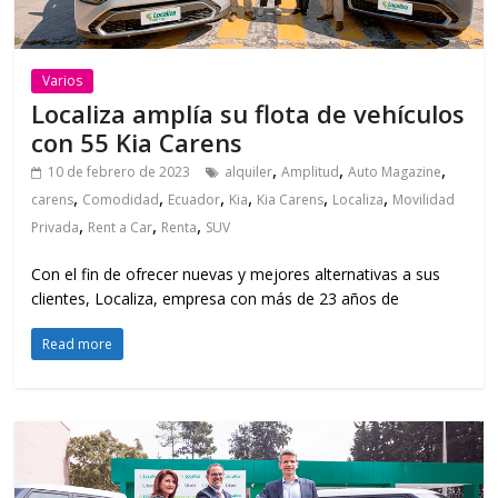
Varios
Localiza amplía su flota de vehículos
con 55 Kia Carens
,
,
,
10 de febrero de 2023
alquiler
Amplitud
Auto Magazine
,
,
,
,
,
,
carens
Comodidad
Ecuador
Kia
Kia Carens
Localiza
Movilidad
,
,
,
Privada
Rent a Car
Renta
SUV
Con el fin de ofrecer nuevas y mejores alternativas a sus
clientes, Localiza, empresa con más de 23 años de
Read more