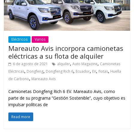
Eléctricos
Varios
Mareauto Avis incorpora camionetas
eléctricas a su flota de alquiler
,
,
6 de agosto de 2021
alquiler
Auto Magazine
Camionetas
,
,
,
,
,
,
Eléctricas
Dongfeng
Dongfeng Rich 6
Ecuador
EV
flotas
Huella
,
de Carbono
Mareauto Avis
Camionetas Dongfeng Rich 6 EV. Mareauto Avis, como
parte de su programa “Gestión Sostenible”, cuyo objetivo es
impulsar políticas de
Read more