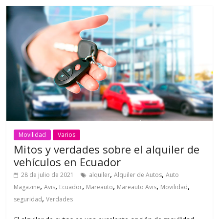
Movilidad
Varios
Mitos y verdades sobre el alquiler de
vehículos en Ecuador
,
,
28 de julio de 2021
alquiler
Alquiler de Autos
Auto
,
,
,
,
,
,
Magazine
Avis
Ecuador
Mareauto
Mareauto Avis
Movilidad
,
seguridad
Verdades