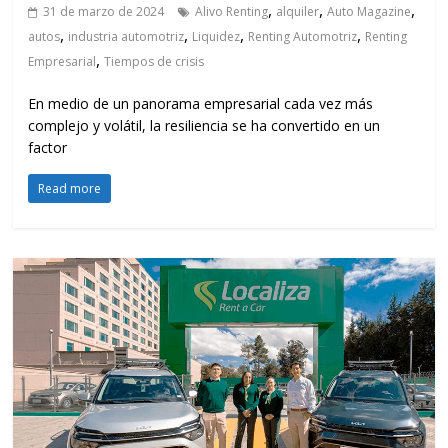
,
,
,
31 de marzo de 2024
Alivo Renting
alquiler
Auto Magazine
,
,
,
,
autos
industria automotriz
Liquidez
Renting Automotriz
Renting
,
Empresarial
Tiempos de crisis
En medio de un panorama empresarial cada vez más
complejo y volátil, la resiliencia se ha convertido en un
factor
Read more