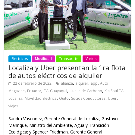
Eléctricos
Movilidad
Transporte
Varios
Localiza y Uber presentan la 1ra flota
de autos eléctricos de alquiler
,
,
,
22 de febrero de 2022
alianza
alquiler
app
Auto
,
,
,
,
,
,
Magazine
Ecuador
EV
Guayaquil
Huella de Carbono
Kia Soul EV
,
,
,
,
,
Localiza
Movilidad Eléctrica
Quito
Socios Conductores
Uber
viajes
Sandra Vásconez, Gerente General de Localiza; Gustavo
Manrique, Ministro del Ambiente, Agua y Transición
Ecológica; y Spencer Friedman, Gerente General