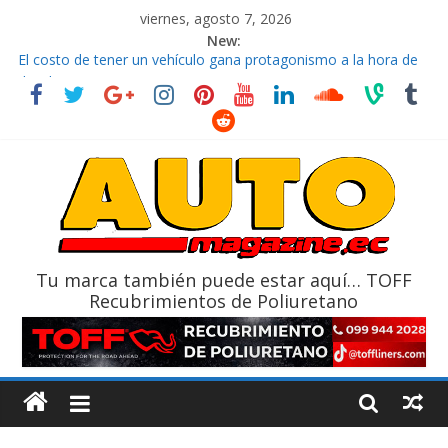
viernes, agosto 7, 2026
New:
El costo de tener un vehículo gana protagonismo a la hora de
decidir
Ultima película ‘Spider‑Man: Brand New Day’ pone en escena a
BMW
¿Qué puede pasar con tu vehículo si permanece varios días sin
usar?
La Vuelta al Ecuador 2026, edición 47ª, recorre 7 provincias en 8
días
La FEDAK recibe 12 Sinotruk Bolden para cubrir las rutas de La
Vuelta
Tu marca también puede estar aquí… TOFF
Recubrimientos de Poliuretano