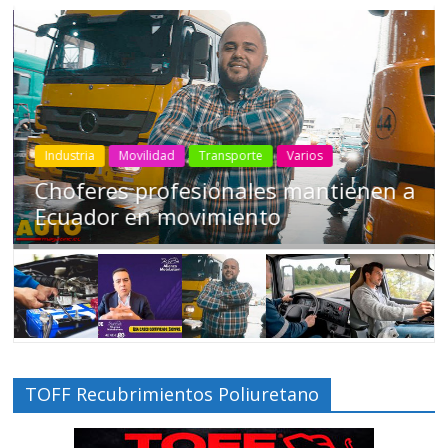
Industria
Movilidad
Transporte
Varios
Choferes profesionales mantienen a
Ecuador en movimiento
TOFF Recubrimientos Poliuretano