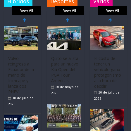
Híbridos
Deportes
Varios
View All
View All
View All
Volvo
Quito se alista
El costo de
reingresa a
para un nuevo
tener un
Ecuador de la
Kia Open del
vehículo gana
mano de
PGA Tour
protagonismo
Inchcape y
Americas
a la hora de
lanza dos
decidir
20 de mayo de
PHEV
30 de julio de
2026
18 de julio de
2026
2026