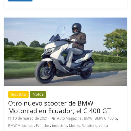
Industria
Motos
Otro nuevo scooter de BMW
Motorrad en Ecuador, el C 400 GT
,
,
,
10 de marzo de 2021
Auto Magazine
BMW
BMW C 400 G
,
,
,
,
,
BMW Motorrad
Ecuador
industria
Motos
Scooters
venta