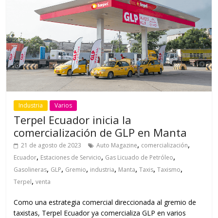
Industria
Varios
Terpel Ecuador inicia la
comercialización de GLP en Manta
,
,
21 de agosto de 2023
Auto Magazine
comercialización
,
,
,
Ecuador
Estaciones de Servicio
Gas Licuado de Petróleo
,
,
,
,
,
,
,
Gasolineras
GLP
Gremio
industria
Manta
Taxis
Taxismo
,
Terpel
venta
Como una estrategia comercial direccionada al gremio de
taxistas, Terpel Ecuador ya comercializa GLP en varios