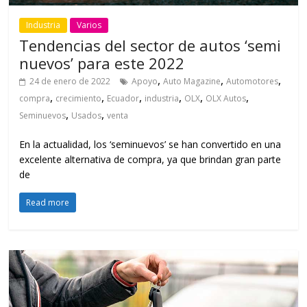
Industria
Varios
Tendencias del sector de autos ‘semi
nuevos’ para este 2022
,
,
,
24 de enero de 2022
Apoyo
Auto Magazine
Automotores
,
,
,
,
,
,
compra
crecimiento
Ecuador
industria
OLX
OLX Autos
,
,
Seminuevos
Usados
venta
En la actualidad, los ‘seminuevos’ se han convertido en una
excelente alternativa de compra, ya que brindan gran parte
de
Read more