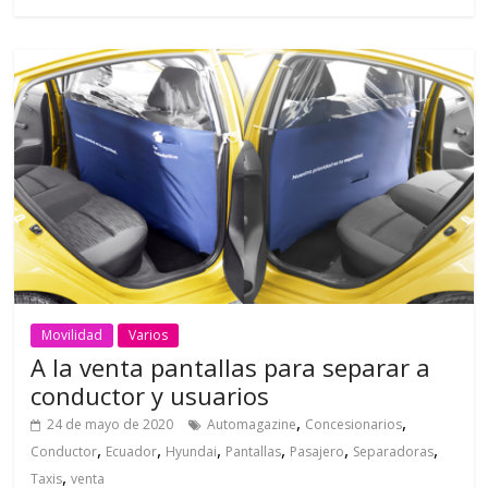
Movilidad
Varios
A la venta pantallas para separar a
conductor y usuarios
,
,
24 de mayo de 2020
Automagazine
Concesionarios
,
,
,
,
,
,
Conductor
Ecuador
Hyundai
Pantallas
Pasajero
Separadoras
,
Taxis
venta