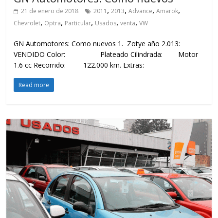
,
,
,
,
21 de enero de 2018
2011
2013
Advance
Amarok
,
,
,
,
,
Chevrolet
Optra
Particular
Usados
venta
VW
GN Automotores: Como nuevos 1. Zotye año 2.013:
VENDIDO Color: Plateado Cilindrada: Motor
1.6 cc Recorrido: 122.000 km. Extras:
Read more