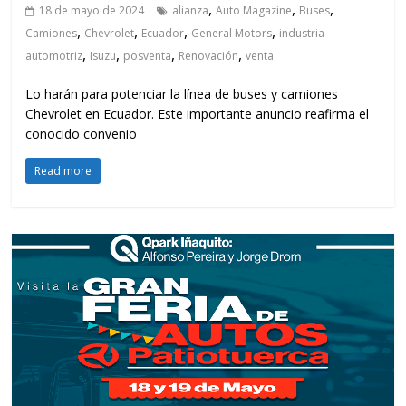
,
,
,
18 de mayo de 2024
alianza
Auto Magazine
Buses
,
,
,
,
Camiones
Chevrolet
Ecuador
General Motors
industria
,
,
,
,
automotriz
Isuzu
posventa
Renovación
venta
Lo harán para potenciar la línea de buses y camiones
Chevrolet en Ecuador. Este importante anuncio reafirma el
conocido convenio
Read more