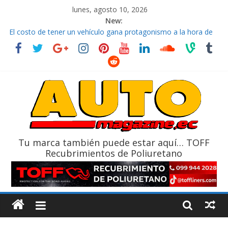
lunes, agosto 10, 2026
New:
La FEDAK recibe 12 Sinotruk Bolden para cubrir las rutas de La
Vuelta
El costo de tener un vehículo gana protagonismo a la hora de
decidir
Mercado automotor ecuatoriano creció un 28% en julio de
2026
¿Qué puede pasar con tu vehículo si permanece varios días sin
usar?
La Vuelta al Ecuador 2026, edición 47ª, recorre 7 provincias en 8
días
Tu marca también puede estar aquí… TOFF
Recubrimientos de Poliuretano