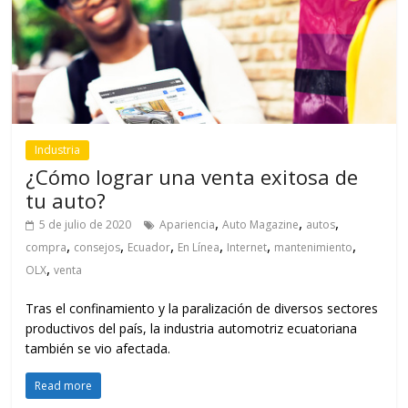
Industria
¿Cómo lograr una venta exitosa de
tu auto?
,
,
,
5 de julio de 2020
Apariencia
Auto Magazine
autos
,
,
,
,
,
,
compra
consejos
Ecuador
En Línea
Internet
mantenimiento
,
OLX
venta
Tras el confinamiento y la paralización de diversos sectores
productivos del país, la industria automotriz ecuatoriana
también se vio afectada.
Read more