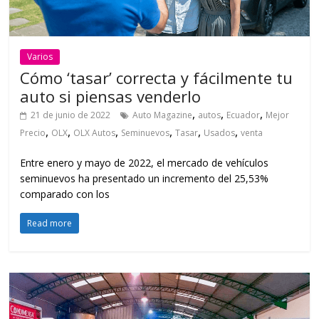
Varios
Cómo ‘tasar’ correcta y fácilmente tu
auto si piensas venderlo
,
,
,
21 de junio de 2022
Auto Magazine
autos
Ecuador
Mejor
,
,
,
,
,
,
Precio
OLX
OLX Autos
Seminuevos
Tasar
Usados
venta
Entre enero y mayo de 2022, el mercado de vehículos
seminuevos ha presentado un incremento del 25,53%
comparado con los
Read more