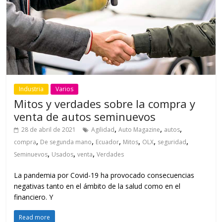
Industria
Varios
Mitos y verdades sobre la compra y
venta de autos seminuevos
,
,
,
28 de abril de 2021
Agilidad
Auto Magazine
autos
,
,
,
,
,
,
compra
De segunda mano
Ecuador
Mitos
OLX
seguridad
,
,
,
Seminuevos
Usados
venta
Verdades
La pandemia por Covid-19 ha provocado consecuencias
negativas tanto en el ámbito de la salud como en el
financiero. Y
Read more