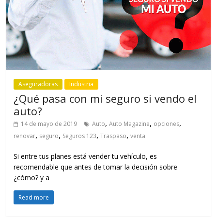
Aseguradoras
Industria
¿Qué pasa con mi seguro si vendo el
auto?
,
,
,
14 de mayo de 2019
Auto
Auto Magazine
opciones
,
,
,
,
renovar
seguro
Seguros 123
Traspaso
venta
Si entre tus planes está vender tu vehículo, es
recomendable que antes de tomar la decisión sobre
¿cómo? y a
Read more