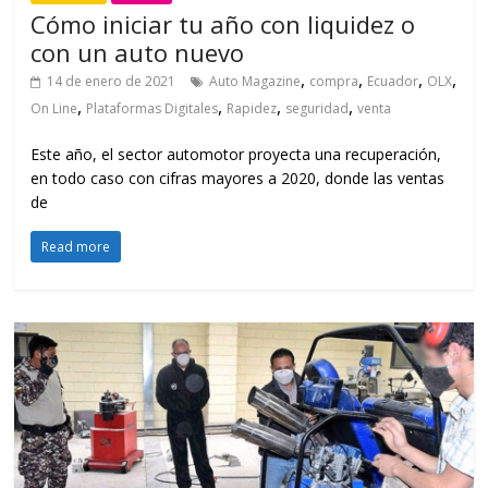
Cómo iniciar tu año con liquidez o
con un auto nuevo
,
,
,
,
14 de enero de 2021
Auto Magazine
compra
Ecuador
OLX
,
,
,
,
On Line
Plataformas Digitales
Rapidez
seguridad
venta
Este año, el sector automotor proyecta una recuperación,
en todo caso con cifras mayores a 2020, donde las ventas
de
Read more