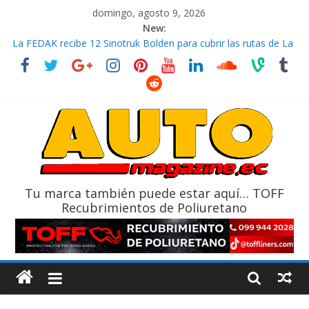
domingo, agosto 9, 2026
New:
La FEDAK recibe 12 Sinotruk Bolden para cubrir las rutas de La
Vuelta
El costo de tener un vehículo gana protagonismo a la hora de
decidir
Mercado automotor ecuatoriano creció un 28% en julio de
2026
¿Qué puede pasar con tu vehículo si permanece varios días sin
usar?
La Vuelta al Ecuador 2026, edición 47ª, recorre 7 provincias en 8
días
Tu marca también puede estar aquí… TOFF
Recubrimientos de Poliuretano