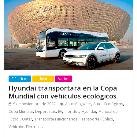
Eléctricos
Industria
Varios
Hyundai transportará en la Copa
Mundial con vehículos ecológicos
,
,
9 de noviembre de 2022
Auto Magazine
Autos Ecológicos
,
,
,
,
,
Copa Mundial
Deportistas
EV
híbridos
Hyundai
Mundial de
,
,
,
,
Fútbol
Qatar
Transporte Funcionarios
Transporte Público
Vehículos Eléctricos