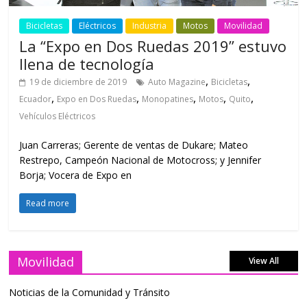
Bicicletas
Eléctricos
Industria
Motos
Movilidad
La “Expo en Dos Ruedas 2019” estuvo
llena de tecnología
,
,
19 de diciembre de 2019
Auto Magazine
Bicicletas
,
,
,
,
,
Ecuador
Expo en Dos Ruedas
Monopatines
Motos
Quito
Vehículos Eléctricos
Juan Carreras; Gerente de ventas de Dukare; Mateo
Restrepo, Campeón Nacional de Motocross; y Jennifer
Borja; Vocera de Expo en
Read more
Movilidad
View All
Noticias de la Comunidad y Tránsito