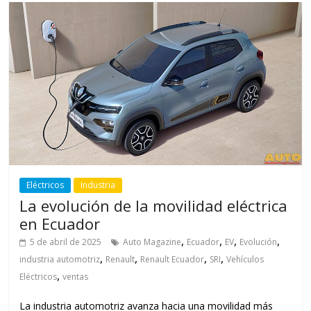
Eléctricos
Industria
La evolución de la movilidad eléctrica
en Ecuador
,
,
,
,
5 de abril de 2025
Auto Magazine
Ecuador
EV
Evolución
,
,
,
,
industria automotriz
Renault
Renault Ecuador
SRI
Vehículos
,
Eléctricos
ventas
La industria automotriz avanza hacia una movilidad más