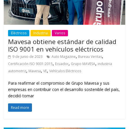
Eléctricos
Industria
Varios
Mavesa obtiene estándar de calidad
ISO 9001 en vehículos eléctricos
,
,
9 de junio de 2023
Auto Magazine
Bureau Veritas
,
,
,
Certificación ISO 9001:2015
Ecuador
Grupo MAVESA
industria
,
,
,
automotriz
Mavesa
VE
Vehículos Eléctricos
Para reafirmar el compromiso de Grupo Mavesa y sus
empresas en contribuir con el desarrollo sostenible del país,
decidió tomar
Read more