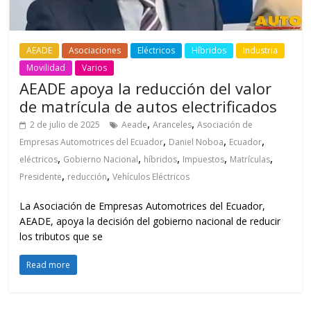
AEADE
Asociaciones
Eléctricos
Híbridos
Industria
Movilidad
Varios
AEADE apoya la reducción del valor
de matrícula de autos electrificados
,
,
2 de julio de 2025
Aeade
Aranceles
Asociación de
,
,
,
Empresas Automotrices del Ecuador
Daniel Noboa
Ecuador
,
,
,
,
,
eléctricos
Gobierno Nacional
híbridos
Impuestos
Matrículas
,
,
Presidente
reducción
Vehículos Eléctricos
La Asociación de Empresas Automotrices del Ecuador,
AEADE, apoya la decisión del gobierno nacional de reducir
los tributos que se
Read more