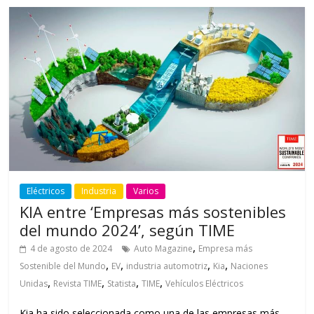
Eléctricos
Industria
Varios
KIA entre ‘Empresas más sostenibles
del mundo 2024’, según TIME
,
4 de agosto de 2024
Auto Magazine
Empresa más
,
,
,
,
Sostenible del Mundo
EV
industria automotriz
Kia
Naciones
,
,
,
,
Unidas
Revista TIME
Statista
TIME
Vehículos Eléctricos
Kia ha sido seleccionada como una de las empresas más