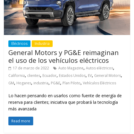
Eléctricos
Industria
General Motors y PG&E reimaginan
el uso de los vehículos eléctricos
,
,
17 de marzo de 2022
Auto Magazine
Autos eléctricos
,
,
,
,
,
,
California
clientes
Ecuador
Estados Unidos
EV
General Motors
,
,
,
,
,
GM
Hogares
industria
PG&E
Plan Piloto
Vehículos Eléctricos
Lo hacen pensando en usarlos como fuente de energía de
reserva para clientes; iniciativa que probará la tecnología
más avanzada
Read more