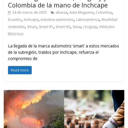
Colombia de la mano de Inchcape
,
,
,
24 de marzo de 2025
alianza
Auto Magazine
Colombia
,
,
,
,
Ecuador
Inchcape
industria automotriz
Latinoamérica
Movilidad
,
,
,
,
,
,
sostenible
Smart
Smart #1
Smart #2
Suiza
Uruguay
Vehículos
Eléctricos
La llegada de la marca automotriz ‘smart’ a estos mercados
de la subregión, traídos por Inchcape, refuerza el
compromiso de
Read more