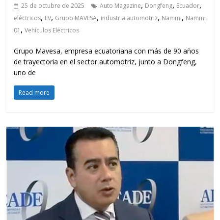
,
,
,
25 de octubre de 2025
Auto Magazine
Dongfeng
Ecuador
,
,
,
,
,
eléctricos
EV
Grupo MAVESA
industria automotriz
Nammi
Nammi
,
01
Vehículos Eléctricos
Grupo Mavesa, empresa ecuatoriana con más de 90 años
de trayectoria en el sector automotriz, junto a Dongfeng,
uno de
Read more