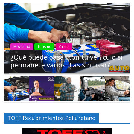
AEADE
Industria
Motociclismo
Motos
Movilidad
Campaña busca cambiar destino de
los motociclistas en la región
TOFF Recubrimientos Poliuretano