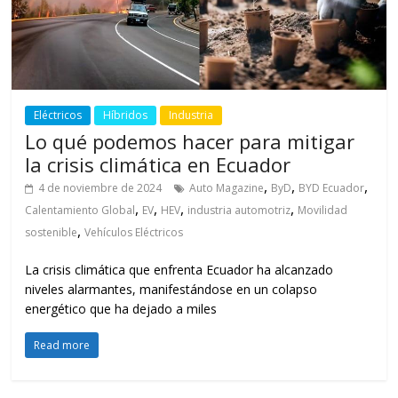
Eléctricos
Híbridos
Industria
Lo qué podemos hacer para mitigar
la crisis climática en Ecuador
,
,
,
4 de noviembre de 2024
Auto Magazine
ByD
BYD Ecuador
,
,
,
,
Calentamiento Global
EV
HEV
industria automotriz
Movilidad
,
sostenible
Vehículos Eléctricos
La crisis climática que enfrenta Ecuador ha alcanzado
niveles alarmantes, manifestándose en un colapso
energético que ha dejado a miles
Read more