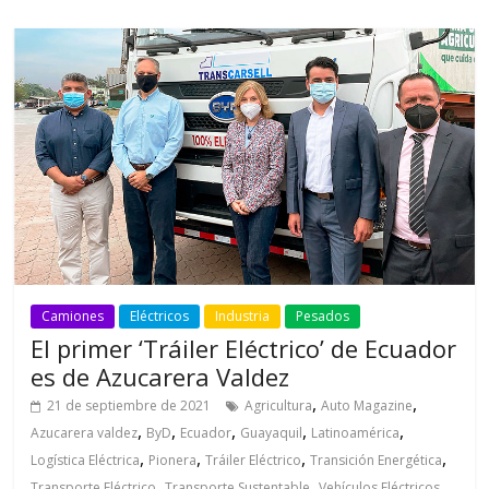
Camiones
Eléctricos
Industria
Pesados
El primer ‘Tráiler Eléctrico’ de Ecuador
es de Azucarera Valdez
,
,
21 de septiembre de 2021
Agricultura
Auto Magazine
,
,
,
,
,
Azucarera valdez
ByD
Ecuador
Guayaquil
Latinoamérica
,
,
,
,
Logística Eléctrica
Pionera
Tráiler Eléctrico
Transición Energética
,
,
Transporte Eléctrico
Transporte Sustentable
Vehículos Eléctricos