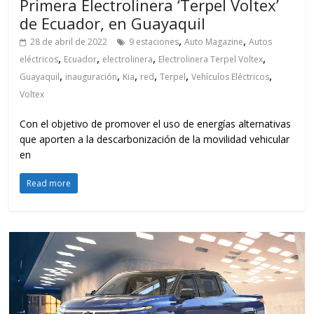
Primera Electrolinera ‘Terpel Voltex’
de Ecuador, en Guayaquil
,
,
28 de abril de 2022
9 estaciones
Auto Magazine
Autos
,
,
,
,
eléctricos
Ecuador
electrolinera
Electrolinera Terpel Voltex
,
,
,
,
,
,
Guayaquil
inauguración
Kia
red
Terpel
Vehículos Eléctricos
Voltex
Con el objetivo de promover el uso de energías alternativas
que aporten a la descarbonización de la movilidad vehicular
en
Read more