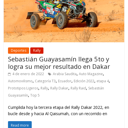
Deportes
Rally
Sebastián Guayasamín llega 5to y
logra su mejor resultado en Dakar
,
,
4 de enero de 2022
Arabia Saudita
Auto Magazine
,
,
,
,
,
Automovilismo
Categoría T3
Ecuador
Edición 2022
etapa 4
,
,
,
,
Prototipos Ligeros
Rally
Rally Dakar
Rally Raid
Sebastián
,
Guayasamín
Top 5
Cumplida hoy la tercera etapa del Rally Dakar 2022, en
bucle desde y hacia Al Qaisumah, con un recorrido en
Read more