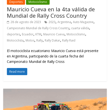
Deportes
Motociclismo
Mauricio Cueva en la 4ta válida de
Mundial de Rally Cross Country
,
,
,
28 de agosto de 2023
2023
Argentina
Auto Magazine
,
,
Campeonato Mundial de Rally Cross Country
cuarta válida
,
,
,
,
,
deportes
Ecuador
KTM
Mauricio Cueva
Motociclismo
,
,
,
,
Motociclista
Motos
Rally
Rally Dakar
Rally Raid
El motociclista ecuatoriano Mauricio Cueva está presente
en Argentina, participando de la cuarta fecha del
Campeonato Mundial de Rally Cross
Read more