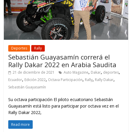
Deportes
Rally
Sebastián Guayasamín correrá el
Rally Dakar 2022 en Arabia Saudita
,
,
,
21 de diciembre de 2021
Auto Magazine
Dakar
deportes
,
,
,
,
,
Ecuador
Edición 2022
Octava Participación
Rally
Rally Dakar
Sebastián Guayasamín
Su octava participación El piloto ecuatoriano Sebastián
Guayasamín está listo para participar por octava vez en el
Rally Dakar 2022,
Read more