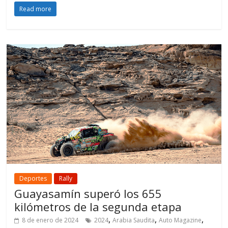
Read more
Deportes
Rally
Guayasamín superó los 655
kilómetros de la segunda etapa
,
,
,
8 de enero de 2024
2024
Arabia Saudita
Auto Magazine