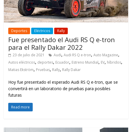
Deportes
Eléctricos
Rally
Fue presentado el Audi RS Q e-tron
para el Rally Dakar 2022
,
,
,
23 de julio de 2021
Audi
Audi RS Q e-tron
Auto Magazine
,
,
,
,
,
,
Autos eléctricos
deportes
Ecuador
Estreno Mundial
EV
híbridos
,
,
,
Matias Ekström
Pruebas
Rally
Rally Dakar
Hoy fue presentado el esperado Audi RS Q e-tron, que se
convertirá en un laboratorio de pruebas para posibles
futuras
Read more