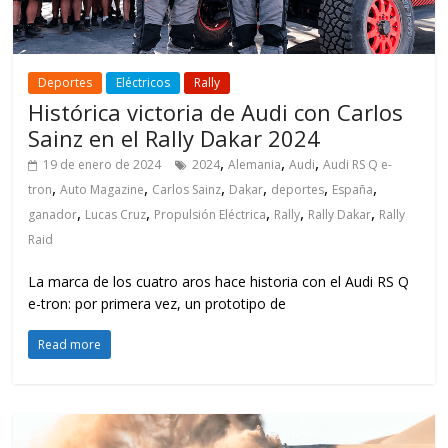
Deportes
Eléctricos
Rally
Histórica victoria de Audi con Carlos
Sainz en el Rally Dakar 2024
,
,
,
19 de enero de 2024
2024
Alemania
Audi
Audi RS Q e-
,
,
,
,
,
,
tron
Auto Magazine
Carlos Sainz
Dakar
deportes
España
,
,
,
,
,
ganador
Lucas Cruz
Propulsión Eléctrica
Rally
Rally Dakar
Rally
Raid
La marca de los cuatro aros hace historia con el Audi RS Q
e-tron: por primera vez, un prototipo de
Read more