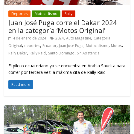
Deportes
Motociclismo
Rally
Juan José Puga corre el Dakar 2024
en la categoría ‘Motos Original’
,
,
4 de enero de 2024
2024
Auto Magazine
Categoría
,
,
,
,
,
,
Original
deportes
Ecuador
Juan José Puga
Motociclismo
Motos
,
,
,
Rally Dakar
Rally Raid
Santo Domingo
Sin Asistencia
El piloto ecuatoriano ya se encuentra en Arabia Saudita para
correr por tercera vez la máxima cita de Rally Raid
Read more