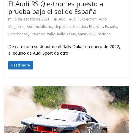
El Audi RS Q e-tron es puesto a
prueba bajo el sol de España
,
,
10 de agosto de 2021
Audi
Audi RS Q e-tron
Auto
,
,
,
,
,
,
Magazine
Automovilismo
deportes
Ecuador
Ekström
España
,
,
,
,
,
Peterhansel
Pruebas
Rally
Rally Dakar
Sainz
SUV Eléctrico
De camino a su debut en el Rally Dakar en enero de 2022,
el equipo de Audi Sport da otro
Read more