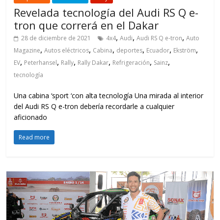
Revelada tecnología del Audi RS Q e-
tron que correrá en el Dakar
,
,
,
28 de diciembre de 2021
4x4
Audi
Audi RS Q e-tron
Auto
,
,
,
,
,
,
Magazine
Autos eléctricos
Cabina
deportes
Ecuador
Ekström
,
,
,
,
,
,
EV
Peterhansel
Rally
Rally Dakar
Refrigeración
Sainz
tecnología
Una cabina ‘sport ‘con alta tecnología Una mirada al interior
del Audi RS Q e-tron debería recordarle a cualquier
aficionado
Read more