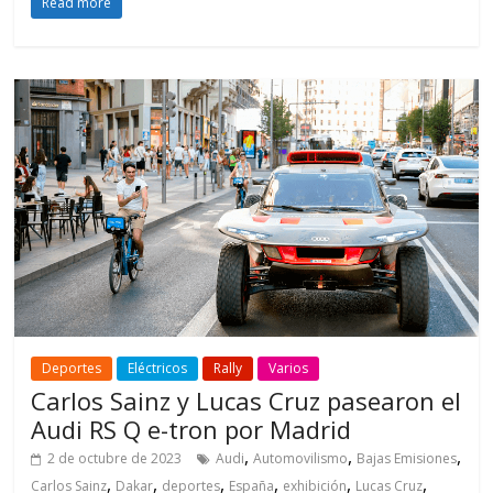
Read more
Deportes
Eléctricos
Rally
Varios
Carlos Sainz y Lucas Cruz pasearon el
Audi RS Q e-tron por Madrid
,
,
,
2 de octubre de 2023
Audi
Automovilismo
Bajas Emisiones
,
,
,
,
,
,
Carlos Sainz
Dakar
deportes
España
exhibición
Lucas Cruz