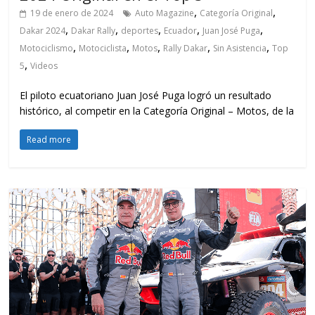
,
,
19 de enero de 2024
Auto Magazine
Categoría Original
,
,
,
,
,
Dakar 2024
Dakar Rally
deportes
Ecuador
Juan José Puga
,
,
,
,
,
Motociclismo
Motociclista
Motos
Rally Dakar
Sin Asistencia
Top
,
5
Videos
El piloto ecuatoriano Juan José Puga logró un resultado
histórico, al competir en la Categoría Original – Motos, de la
Read more