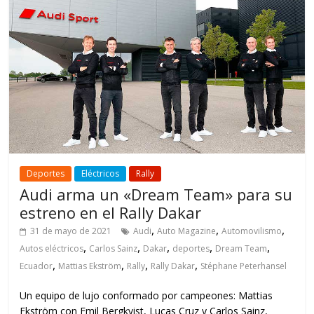
Deportes
Eléctricos
Rally
Audi arma un «Dream Team» para su
estreno en el Rally Dakar
,
,
,
31 de mayo de 2021
Audi
Auto Magazine
Automovilismo
,
,
,
,
,
Autos eléctricos
Carlos Sainz
Dakar
deportes
Dream Team
,
,
,
,
Ecuador
Mattias Ekström
Rally
Rally Dakar
Stéphane Peterhansel
Un equipo de lujo conformado por campeones: Mattias
Ekström con Emil Bergkvist, Lucas Cruz y Carlos Sainz,