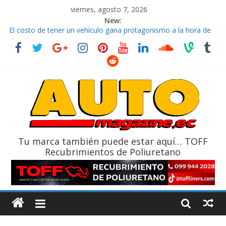
viernes, agosto 7, 2026
New:
El costo de tener un vehículo gana protagonismo a la hora de
decidir
Ultima película ‘Spider‑Man: Brand New Day’ pone en escena a
BMW
¿Qué puede pasar con tu vehículo si permanece varios días sin
usar?
La Vuelta al Ecuador 2026, edición 47ª, recorre 7 provincias en 8
días
La FEDAK recibe 12 Sinotruk Bolden para cubrir las rutas de La
Vuelta
Tu marca también puede estar aquí… TOFF
Recubrimientos de Poliuretano