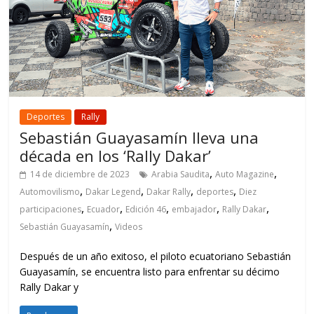
Deportes
Rally
Sebastián Guayasamín lleva una
década en los ‘Rally Dakar’
,
,
14 de diciembre de 2023
Arabia Saudita
Auto Magazine
,
,
,
,
Automovilismo
Dakar Legend
Dakar Rally
deportes
Diez
,
,
,
,
,
participaciones
Ecuador
Edición 46
embajador
Rally Dakar
,
Sebastián Guayasamín
Videos
Después de un año exitoso, el piloto ecuatoriano Sebastián
Guayasamín, se encuentra listo para enfrentar su décimo
Rally Dakar y