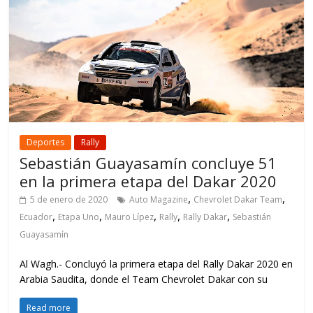
Deportes
Rally
Sebastián Guayasamín concluye 51
en la primera etapa del Dakar 2020
,
,
5 de enero de 2020
Auto Magazine
Chevrolet Dakar Team
,
,
,
,
,
Ecuador
Etapa Uno
Mauro Lípez
Rally
Rally Dakar
Sebastián
Guayasamín
Al Wagh.- Concluyó la primera etapa del Rally Dakar 2020 en
Arabia Saudita, donde el Team Chevrolet Dakar con su
Read more