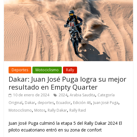
Deportes
Motociclismo
Rally
Dakar: Juan José Puga logra su mejor
resultado en Empty Quarter
,
,
10 de enero de 2024
2024
Arabia Saudita
Categoría
,
,
,
,
,
,
Original
Dakar
deportes
Ecuador
Edición 46
Juan José Puga
,
,
,
Motociclismo
Motos
Rally Dakar
Rally Raid
Juan José Puga culminó la etapa 5 del Rally Dakar 2024 El
piloto ecuatoriano entró en su zona de confort