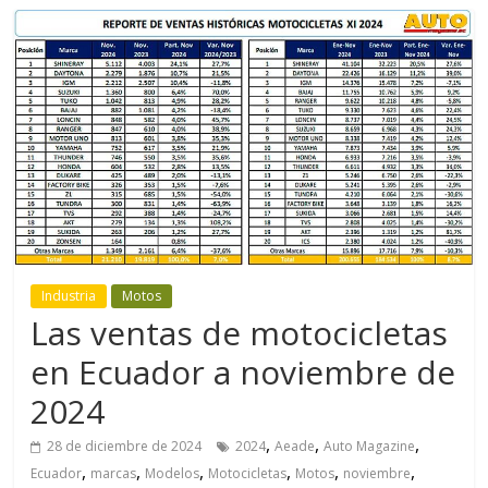
Industria
Motos
Las ventas de motocicletas
en Ecuador a noviembre de
2024
,
,
,
28 de diciembre de 2024
2024
Aeade
Auto Magazine
,
,
,
,
,
,
Ecuador
marcas
Modelos
Motocicletas
Motos
noviembre