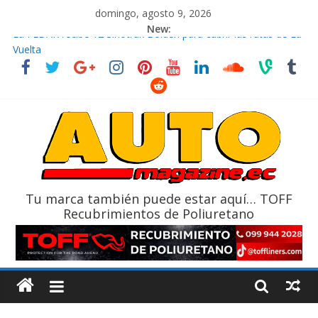
domingo, agosto 9, 2026
New:
La FEDAK recibe 12 Sinotruk Bolden para cubrir las rutas de La
Vuelta
El costo de tener un vehículo gana protagonismo a la hora de
decidir
Mercado automotor ecuatoriano creció un 28% en julio de
2026
¿Qué puede pasar con tu vehículo si permanece varios días sin
usar?
La Vuelta al Ecuador 2026, edición 47ª, recorre 7 provincias en 8
días
Tu marca también puede estar aquí… TOFF
Recubrimientos de Poliuretano