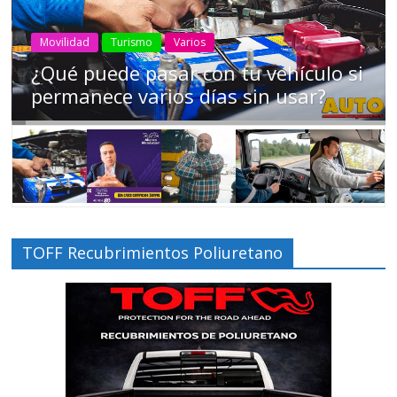
AEADE
Industria
Motociclismo
Motos
Movilidad
Campaña busca cambiar destino de
los motociclistas en la región
TOFF Recubrimientos Poliuretano