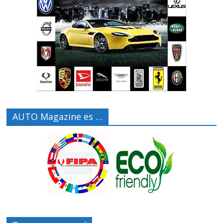
AUTO Magazine es …