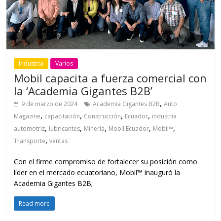
Industria
Varios
Mobil capacita a fuerza comercial con
la ‘Academia Gigantes B2B’
,
9 de marzo de 2024
Academia Gigantes B2B
Auto
,
,
,
,
Magazine
capacitación
Construcción
Ecuador
industria
,
,
,
,
,
automotriz
lubricantes
Minería
Mobil Ecuador
Mobil™
,
Transporte
ventas
Con el firme compromiso de fortalecer su posición como
líder en el mercado ecuatoriano, Mobil™ inauguró la
Academia Gigantes B2B;
Read more