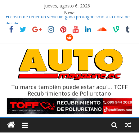
jueves, agosto 6, 2026
New:
El costo de tener un vehículo gana protagonismo a la hora de
decidir
Ultima película ‘Spider‑Man: Brand New Day’ pone en escena a
BMW
¿Qué puede pasar con tu vehículo si permanece varios días sin
usar?
La Vuelta al Ecuador 2026, edición 47ª, recorre 7 provincias en 8
días
La FEDAK recibe 12 Sinotruk Bolden para cubrir las rutas de La
Vuelta
Tu marca también puede estar aquí… TOFF
Recubrimientos de Poliuretano