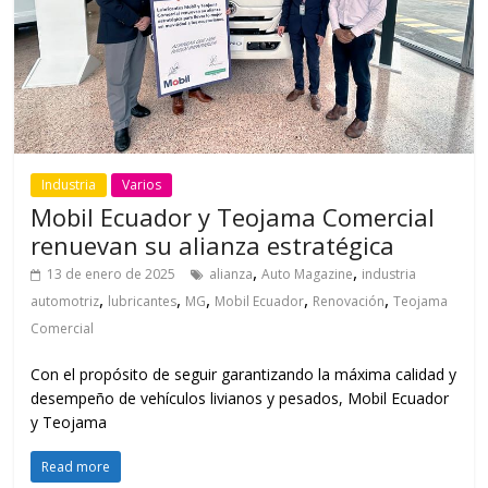
Industria
Varios
Mobil Ecuador y Teojama Comercial
renuevan su alianza estratégica
,
,
13 de enero de 2025
alianza
Auto Magazine
industria
,
,
,
,
,
automotriz
lubricantes
MG
Mobil Ecuador
Renovación
Teojama
Comercial
Con el propósito de seguir garantizando la máxima calidad y
desempeño de vehículos livianos y pesados, Mobil Ecuador
y Teojama
Read more