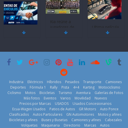
Kia reúne a
jugadores de
Ultima película
Mercado
fútbol de todo
‘Spider‑Man:
automotor
el mundo en
Brand New
nacional cierra
‘Kia OMBC
Day’ pone en
su mejor 1er
Cup’
escena a
semestre en la
BMW
6 de mayo de
historia
29 de julio de
2026
11 de julio de
2026
2026
Industria
Eléctricos
Híbridos
Pesados
Transporte
Camiones
Deportes
Fórmula 1
Rally
Pista
4×4
Karting
Motociclismo
Ciclismo
Motos
Bicicletas
Turismo
Aventura
Galerías de Fotos
Más fotos
Eventos
Varios
Movilidad
Nuevos
La Vuelta al
Precios por Marcas
USADOS
Usados Concesionarios
Ecuador 2026,
¿Qué puede
Ecua-Wagen Usados
Patios de Autos
GR Motors
Auto Ponce
BMW, Toyota,
edición 47ª,
pasar con tu
Clasificados
Autos Particulares
GN Automotores
Motos y afines
Bosch y
recorre 7
vehículo si
Bicicletas y afines
Buses y Busetas
Camiones y afines
Cabezales
Repsol
provincias en 8
permanece
Volquetas
Maquinaria
Directorio
Marcas
Autos