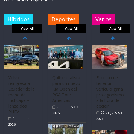
Híbridos
Deportes
Varios
View All
View All
View All
Volvo
Quito se alista
El costo de
reingresa a
para un nuevo
tener un
Ecuador de la
Kia Open del
vehículo gana
mano de
PGA Tour
protagonismo
Inchcape y
Americas
a la hora de
lanza dos
decidir
20 de mayo de
PHEV
30 de julio de
2026
18 de julio de
2026
2026