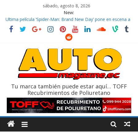
sábado, agosto 8, 2026
New:
El costo de tener un vehículo gana protagonismo a la hora de
decidir
Ultima película ‘Spider‑Man: Brand New Day’ pone en escena a
BMW
¿Qué puede pasar con tu vehículo si permanece varios días sin
usar?
La Vuelta al Ecuador 2026, edición 47ª, recorre 7 provincias en 8
días
La FEDAK recibe 12 Sinotruk Bolden para cubrir las rutas de La
Vuelta
Tu marca también puede estar aquí… TOFF
Recubrimientos de Poliuretano