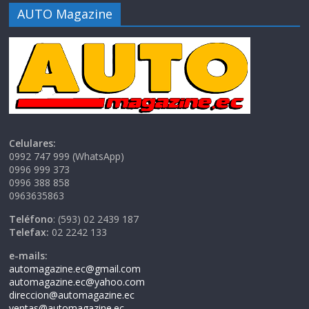
AUTO Magazine
Celulares:
0992 747 999 (WhatsApp)
0996 999 373
0996 388 858
0963635863
Teléfono
: (593) 02 2439 187
Telefax:
02 2242 133
e-mails:
automagazine.ec@gmail.com
automagazine.ec@yahoo.com
direccion@automagazine.ec
ventas@automagazine.ec