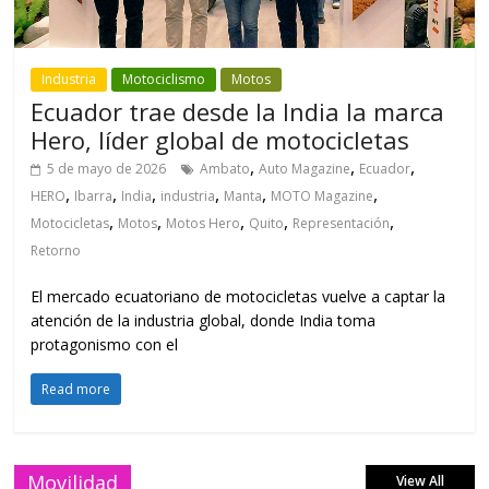
Industria
Motociclismo
Motos
Ecuador trae desde la India la marca
Hero, líder global de motocicletas
,
,
,
5 de mayo de 2026
Ambato
Auto Magazine
Ecuador
,
,
,
,
,
,
HERO
Ibarra
India
industria
Manta
MOTO Magazine
,
,
,
,
,
Motocicletas
Motos
Motos Hero
Quito
Representación
Retorno
El mercado ecuatoriano de motocicletas vuelve a captar la
atención de la industria global, donde India toma
protagonismo con el
Read more
Movilidad
View All