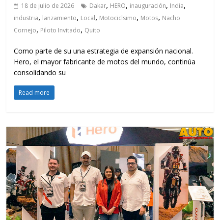
,
,
,
,
18 de julio de 2026
Dakar
HERO
inauguración
India
,
,
,
,
,
industria
lanzamiento
Local
Motociclsimo
Motos
Nacho
,
,
Cornejo
Piloto Invitado
Quito
Como parte de su una estrategia de expansión nacional.
Hero, el mayor fabricante de motos del mundo, continúa
consolidando su
Read more