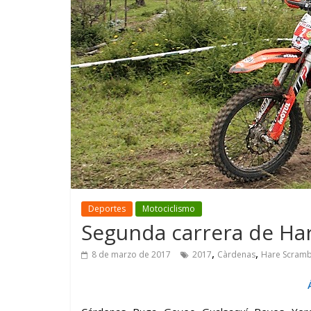
GM reafirma su
¿Qué puede
compromiso con movilidad
vehículo si
más segura y conectada
varios días
Deportes
Motociclismo
Segunda carrera de Ha
,
,
8 de marzo de 2017
2017
Càrdenas
Hare Scramb