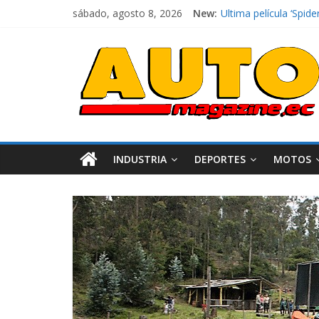
sábado, agosto 8, 2026
New:
El costo de tener un 
Ultima película ‘Sp
¿Qué puede pasar con
La Vuelta al Ecuador 
La FEDAK recibe 12 Si
INDUSTRIA
DEPORTES
MOTOS
Industria
Movilidad
Varios
Movilidad
Turi