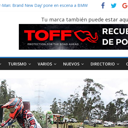
vehículo gana protagonismo a la hora de decidir
ider‑Man: Brand New Day’ pone en escena a BMW
 tu vehículo si permanece varios días sin usar?
Tu marca también puede estar aqu
2026, edición 47ª, recorre 7 provincias en 8 días
notruk Bolden para cubrir las rutas de La Vuelta
TURISMO
VARIOS
NUEVOS
DIRECTORIO
AEADE
Industria
Motociclismo
M
smo
Varios
Movilidad