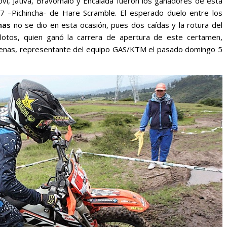
vi, Játiva, Bravomalo y Encalada fueron los ganadores de esta
7 –Pichincha- de Hare Scramble. El esperado duelo entre los
nas
no se dio en esta ocasión, pues dos caídas y la rotura del
ilotos, quien ganó la carrera de apertura de este certamen,
Cárdenas, representante del equipo GAS/KTM el pasado domingo 5