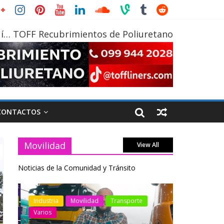
í… TOFF Recubrimientos de Poliuretano
CONTACTOS
Movilidad
View All
Noticias de la Comunidad y Tránsito
otos
Industria
Movilidad
Transporte
Industria
Varios
Varios