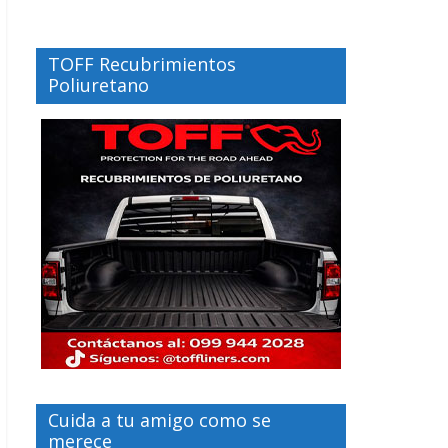
TOFF Recubrimientos
Poliuretano
Cuida a tu amigo como se
merece