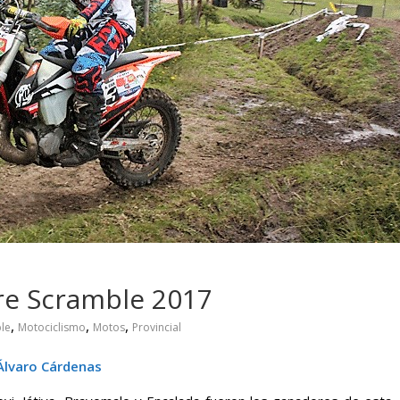
 pasar con tu
Campaña busca cambiar
 permanece
destino de los motociclis
 sin usar?
en la región
re Scramble 2017
,
,
,
le
Motociclismo
Motos
Provincial
Álvaro Cárdenas