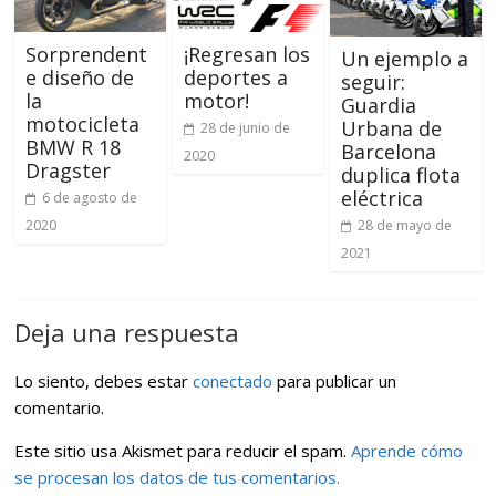
Sorprendent
¡Regresan los
Un ejemplo a
e diseño de
deportes a
seguir:
la
motor!
Guardia
motocicleta
Urbana de
28 de junio de
BMW R 18
Barcelona
2020
Dragster
duplica flota
eléctrica
6 de agosto de
2020
28 de mayo de
2021
Deja una respuesta
Lo siento, debes estar
conectado
para publicar un
comentario.
Este sitio usa Akismet para reducir el spam.
Aprende cómo
se procesan los datos de tus comentarios.