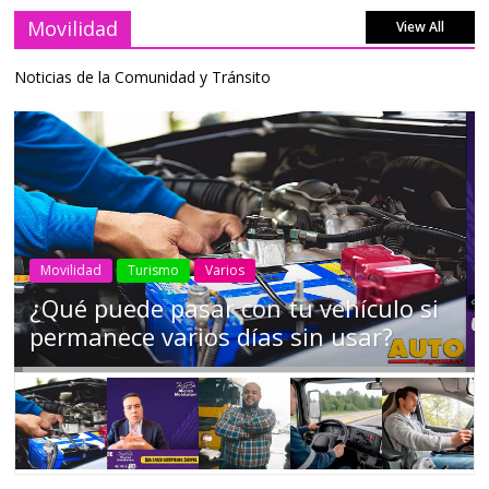
Movilidad
View All
Noticias de la Comunidad y Tránsito
AEADE
Industria
Motociclismo
Motos
Movilidad
Campaña busca cambiar destino de
los motociclistas en la región