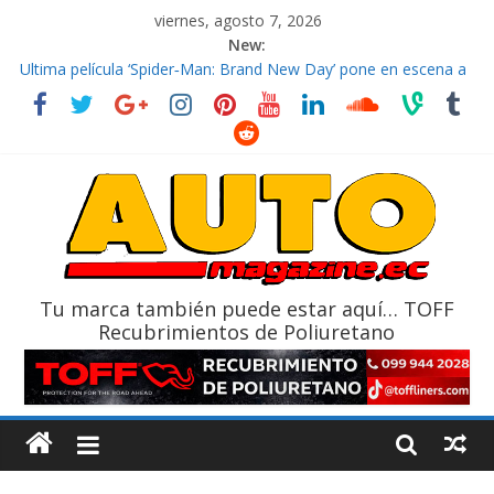
viernes, agosto 7, 2026
New:
El costo de tener un vehículo gana protagonismo a la hora de
decidir
Ultima película ‘Spider‑Man: Brand New Day’ pone en escena a
BMW
¿Qué puede pasar con tu vehículo si permanece varios días sin
usar?
La Vuelta al Ecuador 2026, edición 47ª, recorre 7 provincias en 8
días
La FEDAK recibe 12 Sinotruk Bolden para cubrir las rutas de La
Vuelta
Tu marca también puede estar aquí… TOFF
Recubrimientos de Poliuretano