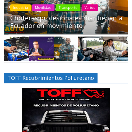
Industria
Movilidad
Transporte
Varios
Choferes profesionales mantienen a
Ecuador en movimiento
TOFF Recubrimientos Poliuretano