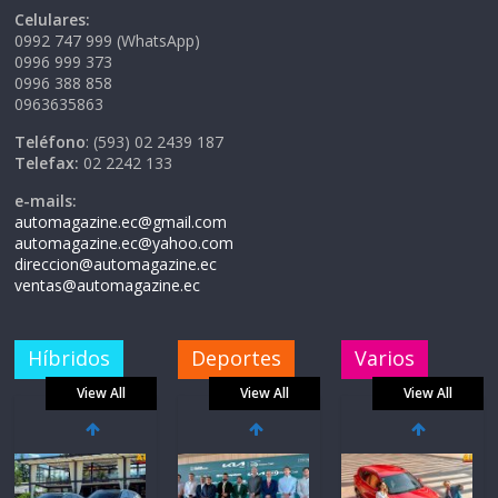
Celulares:
0992 747 999 (WhatsApp)
0996 999 373
0996 388 858
0963635863
Teléfono
: (593) 02 2439 187
Telefax:
02 2242 133
e-mails:
automagazine.ec@gmail.com
automagazine.ec@yahoo.com
direccion@automagazine.ec
ventas@automagazine.ec
Híbridos
Deportes
Varios
View All
View All
View All