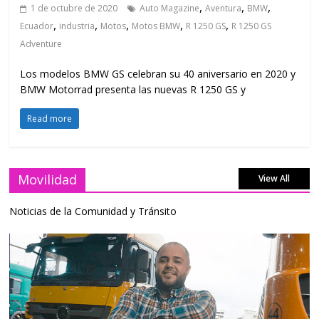
,
,
,
1 de octubre de 2020
Auto Magazine
Aventura
BMW
,
,
,
,
,
Ecuador
industria
Motos
Motos BMW
R 1250 GS
R 1250 GS
Adventure
Los modelos BMW GS celebran su 40 aniversario en 2020 y
BMW Motorrad presenta las nuevas R 1250 GS y
Read more
Movilidad
View All
Noticias de la Comunidad y Tránsito