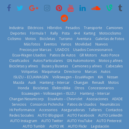
6 de mayo de
historia
29 de julio de
2026
11 de julio de
2026
2026
Industria
Eléctricos
Híbridos
Pesados
Transporte
Camiones
Deportes
Fórmula 1
Rally
Pista
4×4
Karting
Motociclismo
Ciclismo
Motos
Bicicletas
Turismo
Aventura
Galerías de Fotos
Más fotos
Eventos
Varios
Movilidad
Nuevos
La Vuelta al
Precios por Marcas
USADOS
Usados Concesionarios
Ecuador 2026,
¿Qué puede
Ecua-Wagen Usados
Patios de Autos
GR Motors
Auto Ponce
BMW, Toyota,
edición 47ª,
pasar con tu
Clasificados
Autos Particulares
GN Automotores
Motos y afines
Bosch y
recorre 7
vehículo si
Bicicletas y afines
Buses y Busetas
Camiones y afines
Cabezales
Repsol
provincias en 8
permanece
Volquetas
Maquinaria
Directorio
Marcas
Autos
prueban flota
días
varios días sin
ISUZU – ECUAWAGEN
Volkswagen – EcuaWagen
KIA
Nissan
que usa
usar?
1 de agosto de
Mazda
Audi
Hanteng – Intercar
Changan
Renault
Motos
gasolina 100%
3 de agosto de
Honda
Bicicletas
ElektroBike
Otros
Concesionarios
2026
renovable
Ecuawagen – Volkswagen – ISUZU
Hanteng – Intercar
2026
25 de julio de
Changan Nexumcorp
EcuaAuto – Chevrolet
Asociaciones
AEADE
Servicios
Consorcio Pichincha
Patios de Usados
Neumáticos
2026
Hi Performance
Accesorios
Aseguradoras
Talleres
Contactos
Redes Sociales
AUTO Blogspot
AUTO Facebook
AUTO LinkedIn
AUTO Instagram
AUTO Twitter
AUTO YouTube
AUTO Pinterest
AUTO Tumblr
AUTO VK
AUTO Flickr
Legislación