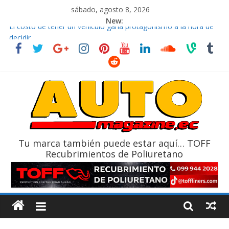
sábado, agosto 8, 2026
New:
El costo de tener un vehículo gana protagonismo a la hora de
decidir
Ultima película ‘Spider‑Man: Brand New Day’ pone en escena a
BMW
¿Qué puede pasar con tu vehículo si permanece varios días sin
usar?
La Vuelta al Ecuador 2026, edición 47ª, recorre 7 provincias en 8
días
La FEDAK recibe 12 Sinotruk Bolden para cubrir las rutas de La
Vuelta
Tu marca también puede estar aquí… TOFF
Recubrimientos de Poliuretano