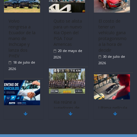
Volvo
Quito se alista
El costo de
reingresa a
para un nuevo
tener un
Ecuador de la
Kia Open del
vehículo gana
mano de
PGA Tour
protagonismo
Inchcape y
Americas
a la hora de
lanza dos
decidir
20 de mayo de
PHEV
30 de julio de
2026
18 de julio de
2026
2026
Kia reúne a
jugadores de
Ultima película
Mercado
fútbol de todo
‘Spider‑Man:
automotor
el mundo en
Brand New
nacional cierra
‘Kia OMBC
Day’ pone en
su mejor 1er
Cup’
escena a
semestre en la
BMW