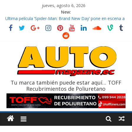
jueves, agosto 6, 2026
New:
El costo de tener un vehículo gana protagonismo a la hora de
decidir
Ultima película ‘Spider‑Man: Brand New Day’ pone en escena a
BMW
¿Qué puede pasar con tu vehículo si permanece varios días sin
usar?
La Vuelta al Ecuador 2026, edición 47ª, recorre 7 provincias en 8
días
La FEDAK recibe 12 Sinotruk Bolden para cubrir las rutas de La
Vuelta
Tu marca también puede estar aquí… TOFF
Recubrimientos de Poliuretano