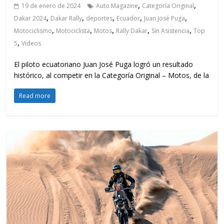
,
,
19 de enero de 2024
Auto Magazine
Categoría Original
,
,
,
,
,
Dakar 2024
Dakar Rally
deportes
Ecuador
Juan José Puga
,
,
,
,
,
Motociclismo
Motociclista
Motos
Rally Dakar
Sin Asistencia
Top
,
5
Videos
El piloto ecuatoriano Juan José Puga logró un resultado
histórico, al competir en la Categoría Original – Motos, de la
Read more