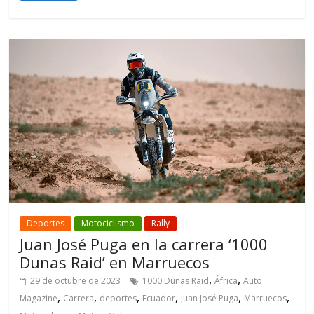
Deportes
Motociclismo
Rally
Juan José Puga en la carrera ‘1000
Dunas Raid’ en Marruecos
,
,
29 de octubre de 2023
1000 Dunas Raid
África
Auto
,
,
,
,
,
,
Magazine
Carrera
deportes
Ecuador
Juan José Puga
Marruecos