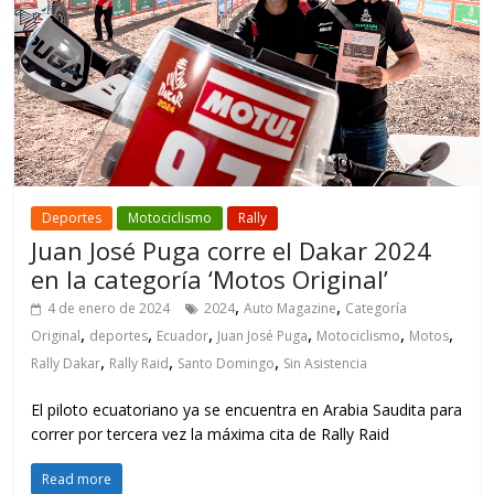
Deportes
Motociclismo
Rally
Juan José Puga corre el Dakar 2024
en la categoría ‘Motos Original’
,
,
4 de enero de 2024
2024
Auto Magazine
Categoría
,
,
,
,
,
,
Original
deportes
Ecuador
Juan José Puga
Motociclismo
Motos
,
,
,
Rally Dakar
Rally Raid
Santo Domingo
Sin Asistencia
El piloto ecuatoriano ya se encuentra en Arabia Saudita para
correr por tercera vez la máxima cita de Rally Raid
Read more