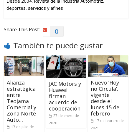
Desde 2004. Revista de la Industria Automotriz,
deportes, servicios y afines
Share This Post:
0
También te puede gustar
Alianza
Nuevo ‘Hoy
JAC Motors y
estratégica
no Circula’,
Huawei
entre
vigente
firman
Teojama
desde el
acuerdo de
Comercial y
lunes 15 de
cooperación
Zona Norte
febrero
27 de enero de
Auto…
17 de febrero de
2020
17 de julio de
2021