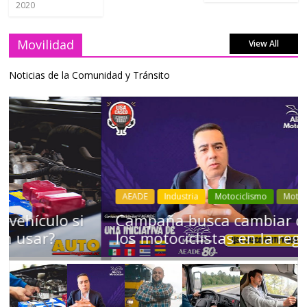
2020
Movilidad
View All
Noticias de la Comunidad y Tránsito
AEADE
Industria
Motociclismo
Motos
Movilidad
Campaña busca cambiar destino de
los motociclistas en la región