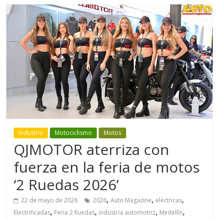
Industria
Motociclismo
Motos
QJMOTOR aterriza con
fuerza en la feria de motos
‘2 Ruedas 2026’
,
,
,
22 de mayo de 2026
2026
Auto Magazine
eléctricas
,
,
,
,
Electrificadas
Feria 2 Ruedas
industria automotriz
Medellín