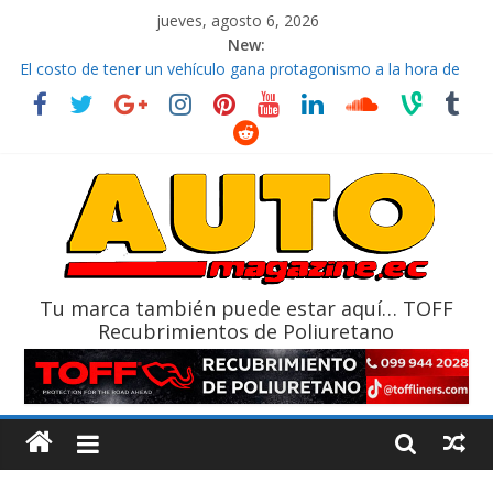
jueves, agosto 6, 2026
New:
El costo de tener un vehículo gana protagonismo a la hora de
decidir
Ultima película ‘Spider‑Man: Brand New Day’ pone en escena a
BMW
¿Qué puede pasar con tu vehículo si permanece varios días sin
usar?
La Vuelta al Ecuador 2026, edición 47ª, recorre 7 provincias en 8
días
La FEDAK recibe 12 Sinotruk Bolden para cubrir las rutas de La
Vuelta
Tu marca también puede estar aquí… TOFF
Recubrimientos de Poliuretano