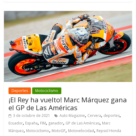
Deportes
Motociclismo
¡El Rey ha vuelto! Marc Márquez gana
el GP de Las Américas
,
,
,
3 de octubre de 2021
Auto Magazine
Cervera
deportes
,
,
,
,
,
Ecuador
España
FIM
ganador
GP de Las Américas
Marc
,
,
,
,
Márquez
Motociclismo
MotoGP
Motovelocidad
Repsol Honda