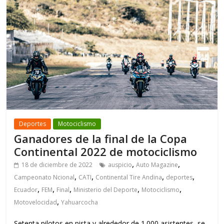
Deportes
Motociclismo
Ganadores de la final de la Copa
Continental 2022 de motociclismo
,
,
18 de diciembre de 2022
auspicio
Auto Magazine
,
,
,
,
Campeonato Ncional
CATI
Continental Tire Andina
deportes
,
,
,
,
,
Ecuador
FEM
Final
Ministerio del Deporte
Motociclismo
,
Motovelocidad
Yahuarcocha
Setenta pilotos en pista y alrededor de 1.000 asistentes, se