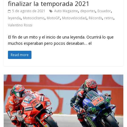
finalizar la temporada 2021
,
,
,
5 de agosto de 2021
Auto Magazine
deportes
Ecuador
,
,
,
,
,
,
leyenda
Motociclismo
MotoGP
Motovelocidad
Récords
retiro
Valentino Rossi
El fin de un mito y el inicio de una leyenda. Ocurrirá lo que
muchos esperaban pero pocos deseaban… el
Read more