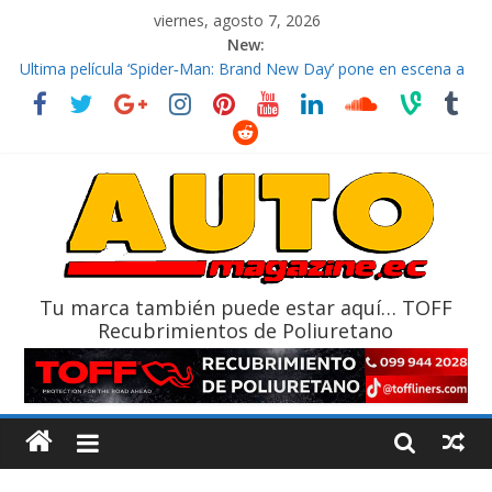
viernes, agosto 7, 2026
New:
El costo de tener un vehículo gana protagonismo a la hora de
decidir
Ultima película ‘Spider‑Man: Brand New Day’ pone en escena a
BMW
¿Qué puede pasar con tu vehículo si permanece varios días sin
usar?
La Vuelta al Ecuador 2026, edición 47ª, recorre 7 provincias en 8
días
La FEDAK recibe 12 Sinotruk Bolden para cubrir las rutas de La
Vuelta
Tu marca también puede estar aquí… TOFF
Recubrimientos de Poliuretano