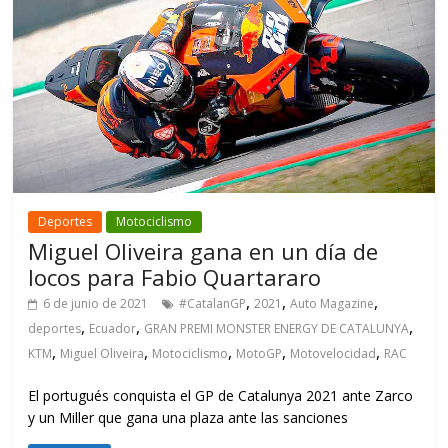
Deportes
Motociclismo
Miguel Oliveira gana en un día de
locos para Fabio Quartararo
,
,
,
6 de junio de 2021
#CatalanGP
2021
Auto Magazine
,
,
,
deportes
Ecuador
GRAN PREMI MONSTER ENERGY DE CATALUNYA
,
,
,
,
,
KTM
Miguel Oliveira
Motociclismo
MotoGP
Motovelocidad
RAC
El portugués conquista el GP de Catalunya 2021 ante Zarco
y un Miller que gana una plaza ante las sanciones