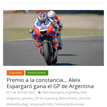
Deportes
Motociclismo
Premio a la constancia… Aleix
Espargaró gana el GP de Argentina
,
,
3 de abril de 2022
Aleix Espargaró
Argentina
Auto
,
,
,
,
,
Magazine
ganador
GP de Argentina
Motociclismo
MotoGP
,
,
Motovelocidad
Temporada 2022
Termas de Río Hondo