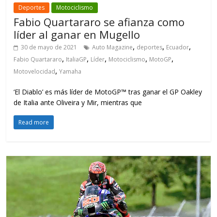
Deportes
Motociclismo
Fabio Quartararo se afianza como
líder al ganar en Mugello
,
,
,
30 de mayo de 2021
Auto Magazine
deportes
Ecuador
,
,
,
,
,
Fabio Quartararo
ItaliaGP
Líder
Motociclismo
MotoGP
,
Motovelocidad
Yamaha
‘El Diablo’ es más líder de MotoGP™ tras ganar el GP Oakley
de Italia ante Oliveira y Mir, mientras que
Read more