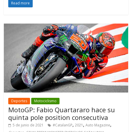
Read more
Deportes
Motociclismo
MotoGP: Fabio Quartararo hace su
quinta pole position consecutiva
,
,
,
5 de junio de 2021
#CatalanGP
2021
Auto Magazine
,
,