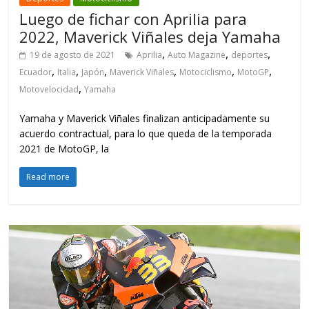
Luego de fichar con Aprilia para
2022, Maverick Viñales deja Yamaha
,
,
,
19 de agosto de 2021
Aprilia
Auto Magazine
deportes
,
,
,
,
,
,
Ecuador
Italia
Japón
Maverick Viñales
Motociclismo
MotoGP
,
Motovelocidad
Yamaha
Yamaha y Maverick Viñales finalizan anticipadamente su
acuerdo contractual, para lo que queda de la temporada
2021 de MotoGP, la
Read more