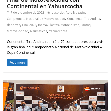
Continental en Yahuarcocha
,
,
7 de diciembre de 2022
auspicio
Auto Magazine
,
,
Campeonato Nacional de Motovelocidad
Continental Tire Andina
,
,
,
,
,
,
deportes
Final 2022
Ibarra
Llantas
Motociclismo
Motos
,
,
Motovelocidad
Neumáticos
Yahuarcocha
Continental Tire Andina reunirá a 70 competidores para vivir
la gran final del ‘Campeonato Nacional de Motovelocidad –
Copa Continental
Read more