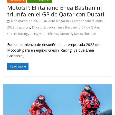
MotoGP: El italiano Enea Bastianini
triunfa en el GP de Qatar con Ducati
,
6 de marzo de 2022
Auto Magazine
Campeonato Mundial
,
,
,
,
,
,
2022
deportes
Ducati
Ecuador
Enea Bastianini
GP de Qatar
,
,
,
,
Gresini Racing
Italia
Motociclismo
MotoGP
Motovelocidad
Fue un comienzo de ensueño de la temporada 2022 de
MotoGP para en equipo Gresini Racing, ya que Enea
Bastianini,
Read more