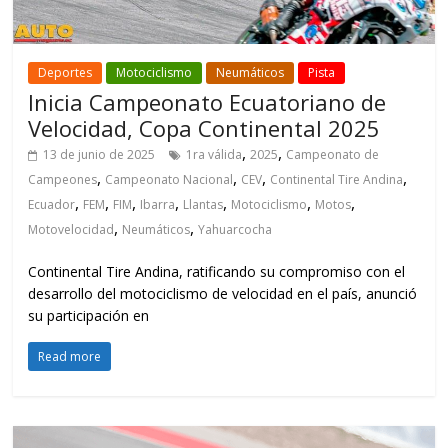
Deportes
Motociclismo
Neumáticos
Pista
Inicia Campeonato Ecuatoriano de
Velocidad, Copa Continental 2025
,
,
13 de junio de 2025
1ra válida
2025
Campeonato de
,
,
,
,
Campeones
Campeonato Nacional
CEV
Continental Tire Andina
,
,
,
,
,
,
,
Ecuador
FEM
FIM
Ibarra
Llantas
Motociclismo
Motos
,
,
Motovelocidad
Neumáticos
Yahuarcocha
Continental Tire Andina, ratificando su compromiso con el
desarrollo del motociclismo de velocidad en el país, anunció
su participación en
Read more