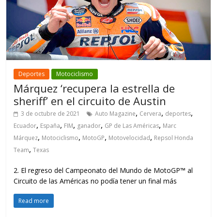
Deportes
Motociclismo
Márquez ‘recupera la estrella de
sheriff’ en el circuito de Austin
,
,
,
3 de octubre de 2021
Auto Magazine
Cervera
deportes
,
,
,
,
,
Ecuador
España
FIM
ganador
GP de Las Américas
Marc
,
,
,
,
Márquez
Motociclismo
MotoGP
Motovelocidad
Repsol Honda
,
Team
Texas
2. El regreso del Campeonato del Mundo de MotoGP™ al
Circuito de las Américas no podía tener un final más
Read more