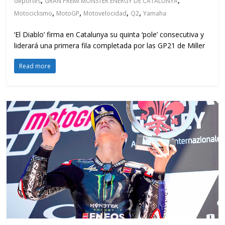
deportes
GRAN PREMI MONSTER ENERGY DE CATALUNYA
,
,
,
,
Motociclismo
MotoGP
Motovelocidad
Q2
Yamaha
‘El Diablo’ firma en Catalunya su quinta ‘pole’ consecutiva y
liderará una primera fila completada por las GP21 de Miller
Read more