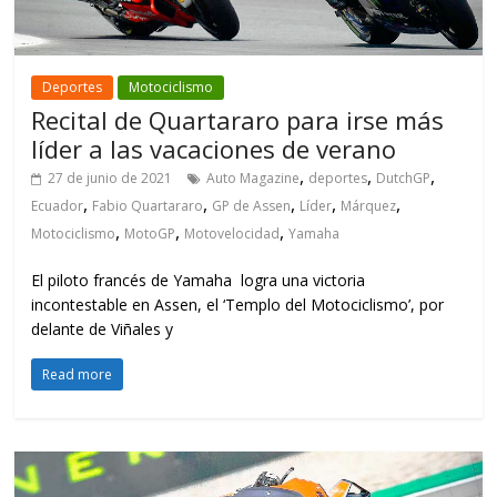
Deportes
Motociclismo
Recital de Quartararo para irse más
líder a las vacaciones de verano
,
,
,
27 de junio de 2021
Auto Magazine
deportes
DutchGP
,
,
,
,
,
Ecuador
Fabio Quartararo
GP de Assen
Líder
Márquez
,
,
,
Motociclismo
MotoGP
Motovelocidad
Yamaha
El piloto francés de Yamaha logra una victoria
incontestable en Assen, el ‘Templo del Motociclismo’, por
delante de Viñales y
Read more