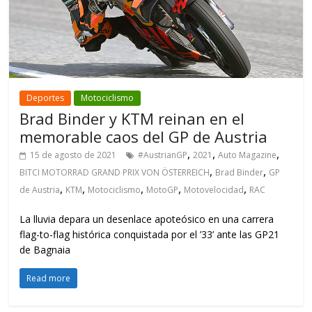
Deportes
Motociclismo
Brad Binder y KTM reinan en el
memorable caos del GP de Austria
,
,
,
15 de agosto de 2021
#AustrianGP
2021
Auto Magazine
,
,
BITCI MOTORRAD GRAND PRIX VON ÖSTERREICH
Brad Binder
GP
,
,
,
,
,
de Austria
KTM
Motociclismo
MotoGP
Motovelocidad
RAC
La lluvia depara un desenlace apoteósico en una carrera
flag-to-flag histórica conquistada por el ’33’ ante las GP21
de Bagnaia
Read more