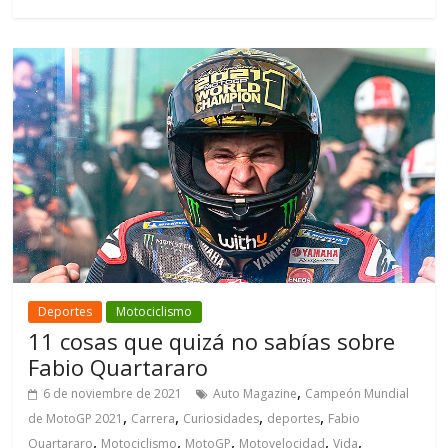
Deportes
Motociclismo
11 cosas que quizá no sabías sobre
Fabio Quartararo
,
6 de noviembre de 2021
Auto Magazine
Campeón Mundial
,
,
,
,
de MotoGP 2021
Carrera
Curiosidades
deportes
Fabio
,
,
,
,
,
Quartararo
Motociclismo
MotoGP
Motovelocidad
Vida