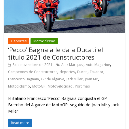
Deportes
Motociclismo
‘Pecco’ Bagnaia le da a Ducati el
título 2021 de Constructores
,
,
8 de noviembre de 2021
Alex Márquez
Auto Magazine
,
,
,
,
Campeones de Constructores
deportes
Ducati
Ecuador
,
,
,
,
Francesco Bagnaia
GP de Algarve
Jack Miller
Joan Mir
,
,
,
Motociclismo
MotoGP
Motovelocidad
Portimao
El italiano Francesco ‘Pecco’ Bagnaia conquista el GP
Brembo del Algarve de MotoGP, seguido de Joan Mir y Jack
Miller
Read more