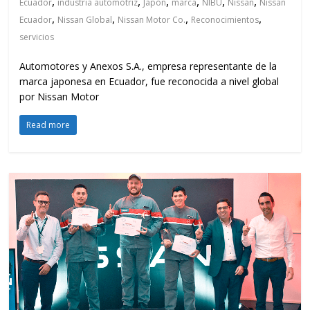
,
,
,
,
,
,
Ecuador
industria automotriz
Japón
marca
NIBU
Nissan
Nissan
,
,
,
,
Ecuador
Nissan Global
Nissan Motor Co.
Reconocimientos
servicios
Automotores y Anexos S.A., empresa representante de la
marca japonesa en Ecuador, fue reconocida a nivel global
por Nissan Motor
Read more