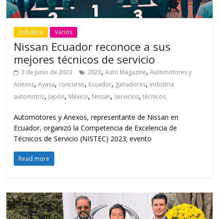
Industria
Varios
Nissan Ecuador reconoce a sus
mejores técnicos de servicio
,
,
3 de junio de 2023
2023
Auto Magazine
Automotores y
,
,
,
,
,
Anexos
Ayasa
concurso
Ecuador
ganadores
industria
,
,
,
,
,
automotriz
Japón
México
Nissan
servicios
técnicos
Automotores y Anexos, representante de Nissan en
Ecuador, organizó la Competencia de Excelencia de
Técnicos de Servicio (NISTEC) 2023; evento
Read more