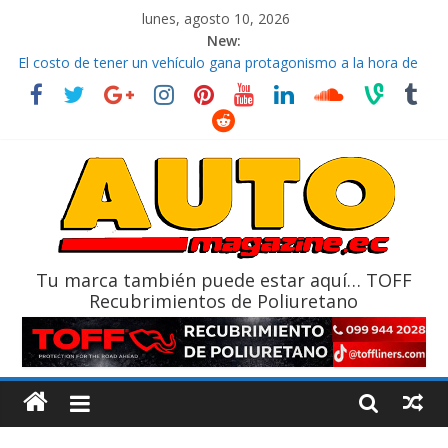
lunes, agosto 10, 2026
New:
La FEDAK recibe 12 Sinotruk Bolden para cubrir las rutas de La
Vuelta
El costo de tener un vehículo gana protagonismo a la hora de
decidir
Mercado automotor ecuatoriano creció un 28% en julio de
2026
¿Qué puede pasar con tu vehículo si permanece varios días sin
usar?
La Vuelta al Ecuador 2026, edición 47ª, recorre 7 provincias en 8
días
Tu marca también puede estar aquí… TOFF
Recubrimientos de Poliuretano