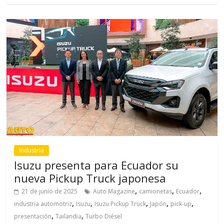
Industria
Isuzu presenta para Ecuador su
nueva Pickup Truck japonesa
,
,
,
21 de junio de 2025
Auto Magazine
camionetas
Ecuador
,
,
,
,
,
industria automotriz
Isuzu
Isuzu Pickup Truck
Japón
pick-up
,
,
presentación
Tailandia
Turbo Diésel