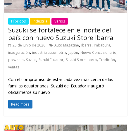
Híbridos
Industria
Varios
Suzuki se fortalece en el norte del
país con nuevo Suzuki Store Ibarra
,
,
,
25 de junio de 2026
Auto Magazine
Ibarra
Imbabura
,
,
,
,
inauguración
industria automotriz
Japón
Nuevo Concesionario
,
,
,
,
,
posventa
Suzuki
Suzuki Ecuador
Suzuki Store Ibarra
Tradición
ventas
Con el compromiso de estar cada vez más cerca de las
familias ecuatorianas, Suzuki del Ecuador inauguró
oficialmente su nuevo
Read more