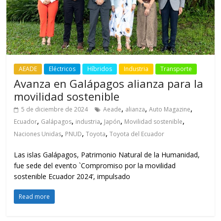
AEADE
Eléctricos
Híbridos
Industria
Transporte
Avanza en Galápagos alianza para la
movilidad sostenible
,
,
,
5 de diciembre de 2024
Aeade
alianza
Auto Magazine
,
,
,
,
,
Ecuador
Galápagos
industria
Japón
Movilidad sostenible
,
,
,
Naciones Unidas
PNUD
Toyota
Toyota del Ecuador
Las islas Galápagos, Patrimonio Natural de la Humanidad,
fue sede del evento `Compromiso por la movilidad
sostenible Ecuador 2024’, impulsado
Read more