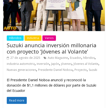
Híbridos
Industria
Varios
Suzuki anuncia inversión millonaria
con proyecto ‘Jóvenes al Volante’
,
,
,
27 de agosto de 2025
Auto Magazine
Ecuador
híbridos
,
,
,
,
,
industria automotriz
inversión
Japón
jóvenes
Jóvenes al Volante
,
,
,
Nuevas generaciones
Presidente Daniel Noboa
Proyecto
Suzuki
El Presidente Daniel Noboa anunció y reconoció la
donación de $1,1 millones de dólares por parte de Suzuki
del Ecuador
Read more