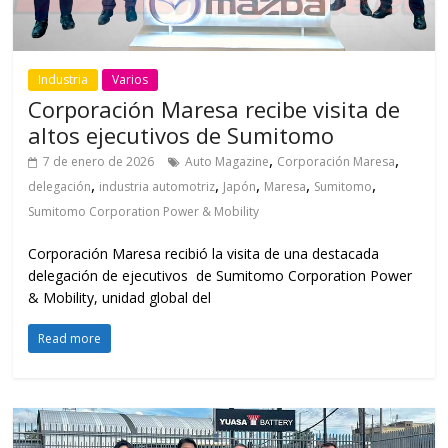
Industria
Varios
Corporación Maresa recibe visita de
altos ejecutivos de Sumitomo
,
,
7 de enero de 2026
Auto Magazine
Corporación Maresa
,
,
,
,
,
delegación
industria automotriz
Japón
Maresa
Sumitomo
Sumitomo Corporation Power & Mobility
Corporación Maresa recibió la visita de una destacada
delegación de ejecutivos de Sumitomo Corporation Power
& Mobility, unidad global del
Read more