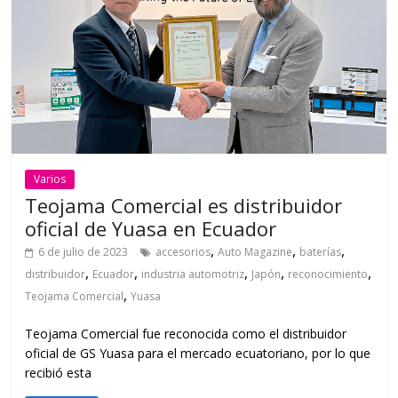
Varios
Teojama Comercial es distribuidor
oficial de Yuasa en Ecuador
,
,
,
6 de julio de 2023
accesorios
Auto Magazine
baterías
,
,
,
,
,
distribuidor
Ecuador
industria automotriz
Japón
reconocimiento
,
Teojama Comercial
Yuasa
Teojama Comercial fue reconocida como el distribuidor
oficial de GS Yuasa para el mercado ecuatoriano, por lo que
recibió esta