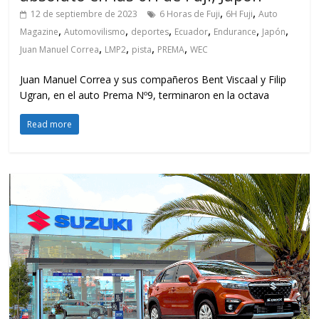
,
,
12 de septiembre de 2023
6 Horas de Fuji
6H Fuji
Auto
,
,
,
,
,
,
Magazine
Automovilismo
deportes
Ecuador
Endurance
Japón
,
,
,
,
Juan Manuel Correa
LMP2
pista
PREMA
WEC
Juan Manuel Correa y sus compañeros Bent Viscaal y Filip
Ugran, en el auto Prema Nº9, terminaron en la octava
Read more