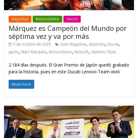
Deportes
Motociclismo
Varios
Márquez es Campeón del Mundo por
séptima vez y va por más
,
,
,
5 de octubre de 2025
Auto Magazine
deportes
Ducati
,
,
,
,
Japón
Marc Márquez
Motociclismo
MotoGP
Séptimo Título
2.184 días después. El Gran Premio de Japón quedó grabado
para la historia, pues en este Ducati Lenovo Team vivió
Read more