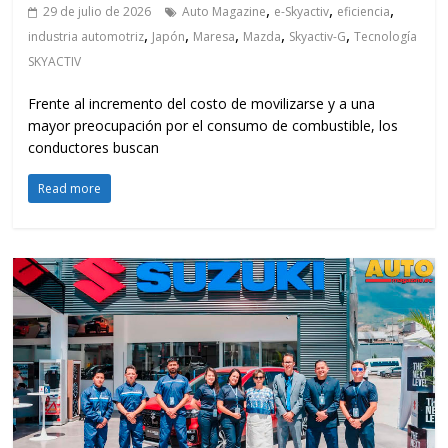
,
,
,
29 de julio de 2026
Auto Magazine
e-Skyactiv
eficiencia
,
,
,
,
,
industria automotriz
Japón
Maresa
Mazda
Skyactiv-G
Tecnología
SKYACTIV
Frente al incremento del costo de movilizarse y a una
mayor preocupación por el consumo de combustible, los
conductores buscan
Read more