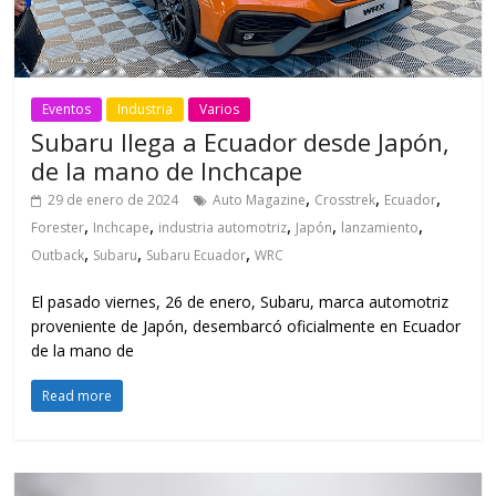
Eventos
Industria
Varios
Subaru llega a Ecuador desde Japón,
de la mano de Inchcape
,
,
,
29 de enero de 2024
Auto Magazine
Crosstrek
Ecuador
,
,
,
,
,
Forester
Inchcape
industria automotriz
Japón
lanzamiento
,
,
,
Outback
Subaru
Subaru Ecuador
WRC
El pasado viernes, 26 de enero, Subaru, marca automotriz
proveniente de Japón, desembarcó oficialmente en Ecuador
de la mano de
Read more