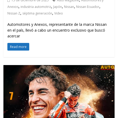
15 de diciembre de 2025
Auto Magazine
Automotores y
,
,
,
,
,
Anexos
industria automotriz
Japón
Nissan
Nissan Ecuador
,
,
Nissan Z
séptima generación
Video
Automotores y Anexos, representante de la marca Nissan
en el país, llevó a cabo un encuentro exclusivo que buscó
acercar
Read more