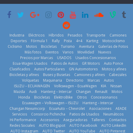
su mejor 1er
Cup’
escena a
semestre en la
BMW
6 de mayo de
historia
29 de julio de
2026
11 de julio de
2026
2026
Industria
Eléctricos
Híbridos
Pesados
Transporte
Camiones
Deportes
Fórmula 1
Rally
Pista
4×4
Karting
Motociclismo
Ciclismo
Motos
Bicicletas
Turismo
Aventura
Galerías de Fotos
Más fotos
Eventos
Varios
Movilidad
Nuevos
La Vuelta al
Precios por Marcas
USADOS
Usados Concesionarios
Ecuador 2026,
¿Qué puede
Ecua-Wagen Usados
Patios de Autos
GR Motors
Auto Ponce
BMW, Toyota,
edición 47ª,
pasar con tu
Clasificados
Autos Particulares
GN Automotores
Motos y afines
Bosch y
recorre 7
vehículo si
Bicicletas y afines
Buses y Busetas
Camiones y afines
Cabezales
Repsol
provincias en 8
permanece
Volquetas
Maquinaria
Directorio
Marcas
Autos
prueban flota
días
varios días sin
ISUZU – ECUAWAGEN
Volkswagen – EcuaWagen
KIA
Nissan
que usa
usar?
1 de agosto de
Mazda
Audi
Hanteng – Intercar
Changan
Renault
Motos
gasolina 100%
3 de agosto de
Honda
Bicicletas
ElektroBike
Otros
Concesionarios
2026
renovable
Ecuawagen – Volkswagen – ISUZU
Hanteng – Intercar
2026
25 de julio de
Changan Nexumcorp
EcuaAuto – Chevrolet
Asociaciones
AEADE
Servicios
Consorcio Pichincha
Patios de Usados
Neumáticos
2026
Hi Performance
Accesorios
Aseguradoras
Talleres
Contactos
Redes Sociales
AUTO Blogspot
AUTO Facebook
AUTO LinkedIn
AUTO Instagram
AUTO Twitter
AUTO YouTube
AUTO Pinterest