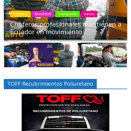
Industria
Movilidad
Transporte
Varios
Choferes profesionales mantienen a
Ecuador en movimiento
TOFF Recubrimientos Poliuretano