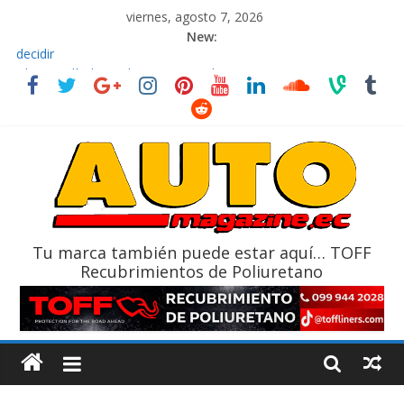
viernes, agosto 7, 2026
New:
El costo de tener un vehículo gana protagonismo a la hora de
decidir
Ultima película ‘Spider‑Man: Brand New Day’ pone en escena a
BMW
¿Qué puede pasar con tu vehículo si permanece varios días sin
usar?
La Vuelta al Ecuador 2026, edición 47ª, recorre 7 provincias en 8
días
La FEDAK recibe 12 Sinotruk Bolden para cubrir las rutas de La
Vuelta
Tu marca también puede estar aquí… TOFF
Recubrimientos de Poliuretano