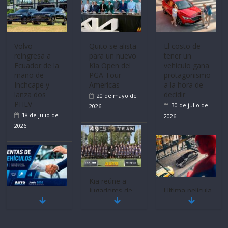
Volvo
Quito se alista
El costo de
reingresa a
para un nuevo
tener un
Ecuador de la
Kia Open del
vehículo gana
mano de
PGA Tour
protagonismo
Inchcape y
Americas
a la hora de
lanza dos
decidir
20 de mayo de
PHEV
30 de julio de
2026
18 de julio de
2026
2026
Kia reúne a
jugadores de
Ultima película
Mercado
fútbol de todo
‘Spider‑Man:
automotor
el mundo en
Brand New
nacional cierra
‘Kia OMBC
Day’ pone en