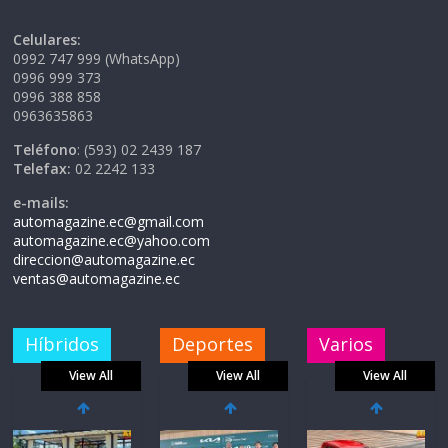
Celulares:
0992 747 999 (WhatsApp)
0996 999 373
0996 388 858
0963635863
Teléfono
: (593) 02 2439 187
Telefax:
02 2242 133
e-mails:
automagazine.ec@gmail.com
automagazine.ec@yahoo.com
direccion@automagazine.ec
ventas@automagazine.ec
Híbridos
Deportes
Varios
View All
View All
View All