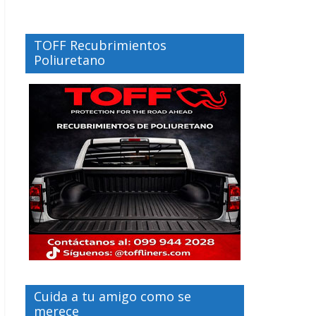
TOFF Recubrimientos
Poliuretano
Cuida a tu amigo como se
merece