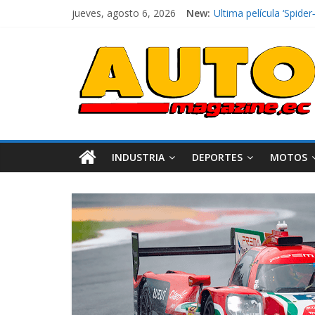
jueves, agosto 6, 2026
New:
El costo de tener un 
Ultima película ‘Spi
¿Qué puede pasar con 
La Vuelta al Ecuador 2
La FEDAK recibe 12 Sin
INDUSTRIA
DEPORTES
MOTOS
Industria
Movilidad
Varios
Movilidad
Turi