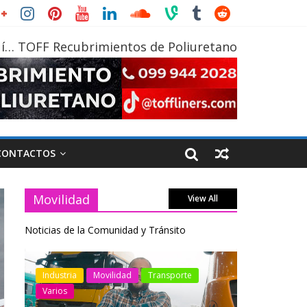
í… TOFF Recubrimientos de Poliuretano
CONTACTOS
Movilidad
View All
Noticias de la Comunidad y Tránsito
otos
Industria
Movilidad
Transporte
Industria
Varios
Varios