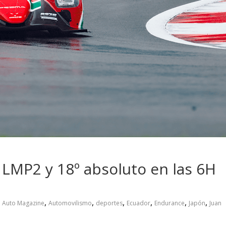
 pasar con tu
Campaña busca cambiar
 permanece
destino de los motociclis
 sin usar?
en la región
la LMP2 y 18º absoluto en las 6H
,
,
,
,
,
,
,
Auto Magazine
Automovilismo
deportes
Ecuador
Endurance
Japón
Juan