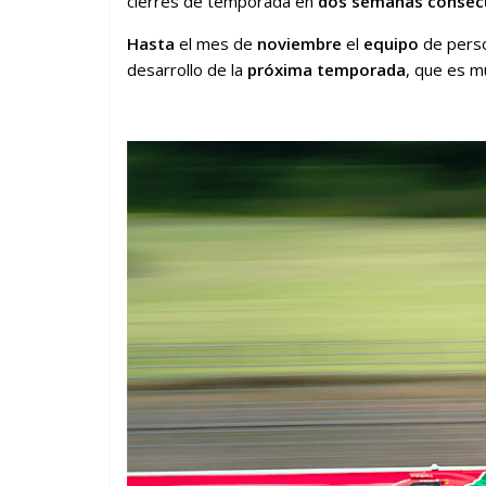
cierres de temporada en
dos semanas consec
Hasta
el mes de
noviembre
el
equipo
de pers
desarrollo de la
próxima temporada
, que es m