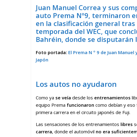
Juan Manuel Correa y sus compa
auto Prema Nº9, terminaron en 
en la clasificación general tra
temporada del WEC, que conclui
Bahréin, donde se disputarán 
Foto portada:
El Prema N º 9 de Juan Manuel y
Japón
Los autos no ayudaron
Como ya
se veía
desde los
entrenamientos
lib
equipo Prema
funcionaron
como debían y eso
primera carrera en el circuito japonés de Fuji.
Las sensaciones de los entrenamientos
libres
s
carrera
, donde el automóvil
no era
suficiente