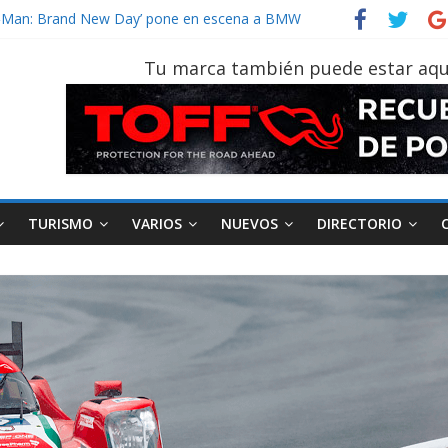
vehículo gana protagonismo a la hora de decidir
der‑Man: Brand New Day’ pone en escena a BMW
tu vehículo si permanece varios días sin usar?
Tu marca también puede estar aqu
026, edición 47ª, recorre 7 provincias en 8 días
otruk Bolden para cubrir las rutas de La Vuelta
TURISMO
VARIOS
NUEVOS
DIRECTORIO
AEADE
Industria
Motociclismo
M
smo
Varios
Movilidad