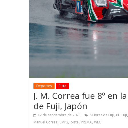
GM reafirma su
¿Qué puede
compromiso con movilidad
vehículo si
más segura y conectada
varios días
Deportes
Pista
J. M. Correa fue 8º en 
de Fuji, Japón
,
12 de septiembre de 2023
6 Horas de Fuji
6H Fuji
,
,
,
,
Manuel Correa
LMP2
pista
PREMA
WEC