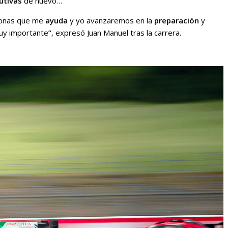
utivas
de nuevo…
onas que me
ayuda
y yo avanzaremos en la
preparación
y
uy importante
”
, expresó Juan Manuel tras la carrera.