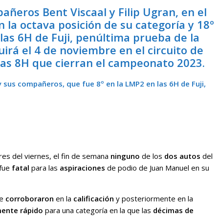
ñeros Bent Viscaal y Filip Ugran, en el
la octava posición de su categoría y 18º
s las 6H de Fuji, penúltima prueba de la
rá el 4 de noviembre en el circuito de
las 8H que cierran el campeonato 2023.
 sus compañeros, que fue 8º en la LMP2 en las 6H de Fuji,
res del viernes, el fin de semana
ninguno
de los
dos autos
del
 fue
fatal
para las
aspiraciones
de podio de Juan Manuel en su
e
corroboraron
en la
calificación
y posteriormente en la
mente rápido
para una categoría en la que las
décimas de