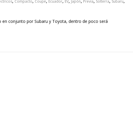
,
,
,
,
,
,
,
,
,
éctricos
Compacto
Coupé
Ecuador
EV
Japón
Previa
Solterra
Subaru
do en conjunto por Subaru y Toyota, dentro de poco será