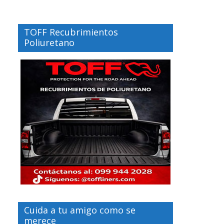
TOFF Recubrimientos
Poliuretano
Cuida a tu amigo como se
merece