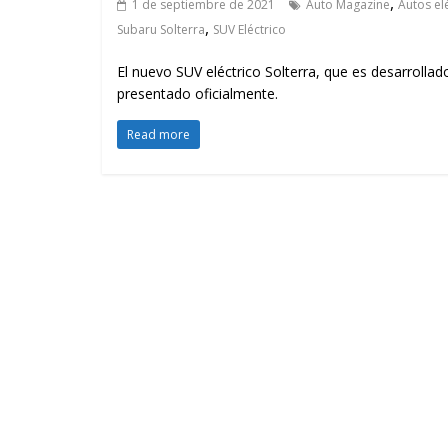
,
1 de septiembre de 2021
Auto Magazine
Autos el
,
Subaru Solterra
SUV Eléctrico
El nuevo SUV eléctrico Solterra, que es desarrolla
presentado oficialmente.
Read more