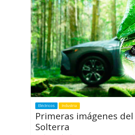
GM reafirma su
¿Qué puede
compromiso con movilidad
vehículo si
más segura y conectada
varios días
Eléctricos
Industria
Primeras imágenes del
Solterra