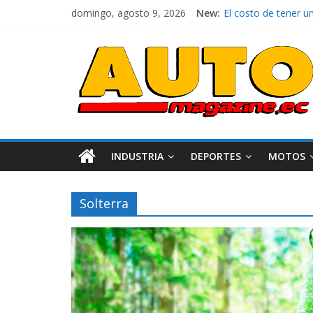
domingo, agosto 9, 2026
New:
La FEDAK recibe 12 
El costo de tener u
Mercado automotor 
¿Qué puede pasar co
La Vuelta al Ecuador
INDUSTRIA
DEPORTES
MOTOS
Solterra
Industria
Movilidad
Varios
Movilidad
Turi