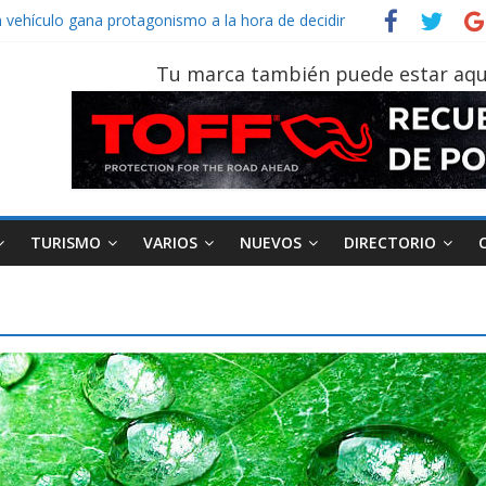
Sinotruk Bolden para cubrir las rutas de La Vuelta
n vehículo gana protagonismo a la hora de decidir
ecuatoriano creció un 28% en julio de 2026
Tu marca también puede estar aqu
n tu vehículo si permanece varios días sin usar?
 2026, edición 47ª, recorre 7 provincias en 8 días
TURISMO
VARIOS
NUEVOS
DIRECTORIO
AEADE
Industria
Motociclismo
M
smo
Varios
Movilidad