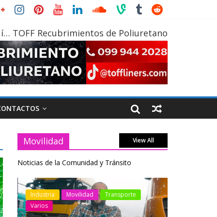
í… TOFF Recubrimientos de Poliuretano
CONTACTOS
Movilidad
View All
Noticias de la Comunidad y Tránsito
otos
Industria
Movilidad
Transporte
Industria
Varios
Varios