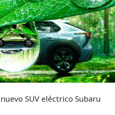
 pasar con tu
Campaña busca cambiar
 permanece
destino de los motociclis
 sin usar?
en la región
 nuevo SUV eléctrico Subaru