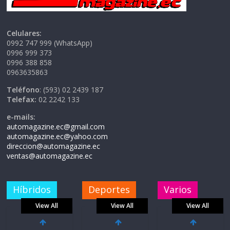
Celulares:
0992 747 999 (WhatsApp)
0996 999 373
0996 388 858
0963635863
Teléfono
: (593) 02 2439 187
Telefax:
02 2242 133
e-mails:
automagazine.ec@gmail.com
automagazine.ec@yahoo.com
direccion@automagazine.ec
ventas@automagazine.ec
Híbridos
Deportes
Varios
View All
View All
View All