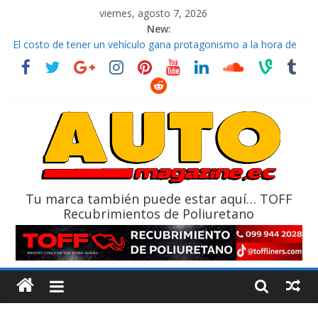
viernes, agosto 7, 2026
New:
El costo de tener un vehículo gana protagonismo a la hora de
decidir
Ultima película ‘Spider‑Man: Brand New Day’ pone en escena a
BMW
¿Qué puede pasar con tu vehículo si permanece varios días sin
usar?
La Vuelta al Ecuador 2026, edición 47ª, recorre 7 provincias en 8
días
La FEDAK recibe 12 Sinotruk Bolden para cubrir las rutas de La
Vuelta
Tu marca también puede estar aquí… TOFF
Recubrimientos de Poliuretano