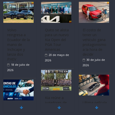
Volvo
El costo de
reingresa a
tener un
Ecuador de la
vehículo gana
mano de
protagonismo
La FEDAK
Inchcape y
a la hora de
recibe 12
lanza dos
decidir
Sinotruk
PHEV
30 de julio de
Bolden para
18 de julio de
cubrir las rutas
2026
2026
de La Vuelta
31 de julio de
2026
Ultima película
Mercado
‘Spider‑Man:
automotor
Brand New
nacional cierra
Day’ pone en
Quito se alista
su mejor 1er
escena a
para un nuevo
semestre en la
BMW
Kia Open del
historia
29 de julio de
PGA Tour