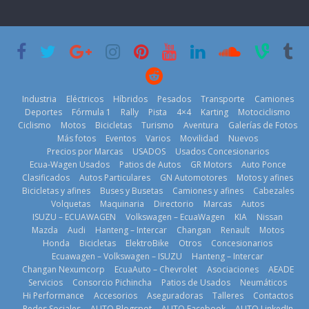
11 de julio de
Americas
2026
2026
20 de mayo de
2026
Industria
Eléctricos
Híbridos
Pesados
Transporte
Camiones
¿Qué puede
Deportes
Fórmula 1
Rally
Pista
4×4
Karting
Motociclismo
BMW, Toyota,
pasar con tu
Ciclismo
Motos
Bicicletas
Turismo
Aventura
Galerías de Fotos
Bosch y
vehículo si
Kia reúne a
Más fotos
Eventos
Varios
Movilidad
Nuevos
Repsol
permanece
jugadores de
Precios por Marcas
USADOS
Usados Concesionarios
prueban flota
varios días sin
fútbol de todo
Ecua-Wagen Usados
Patios de Autos
GR Motors
Auto Ponce
que usa
usar?
el mundo en
Clasificados
Autos Particulares
GN Automotores
Motos y afines
gasolina 100%
3 de agosto de
‘Kia OMBC
Bicicletas y afines
Buses y Busetas
Camiones y afines
Cabezales
renovable
Cup’
2026
Volquetas
Maquinaria
Directorio
Marcas
Autos
25 de julio de
6 de mayo de
ISUZU – ECUAWAGEN
Volkswagen – EcuaWagen
KIA
Nissan
2026
Mazda
Audi
Hanteng – Intercar
Changan
Renault
Motos
2026
Honda
Bicicletas
ElektroBike
Otros
Concesionarios
Ecuawagen – Volkswagen – ISUZU
Hanteng – Intercar
Changan Nexumcorp
EcuaAuto – Chevrolet
Asociaciones
AEADE
Servicios
Consorcio Pichincha
Patios de Usados
Neumáticos
Hi Performance
Accesorios
Aseguradoras
Talleres
Contactos
La FEDAK
Redes Sociales
AUTO Blogspot
AUTO Facebook
AUTO LinkedIn