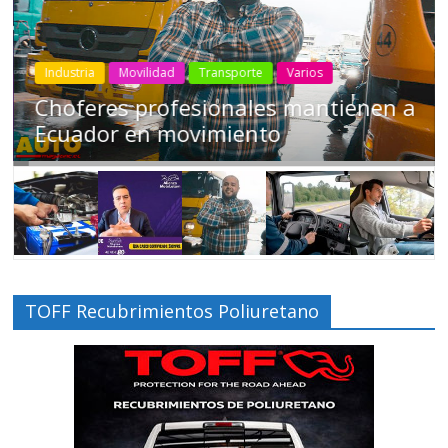
Industria
Movilidad
Transporte
Varios
Choferes profesionales mantienen a
Ecuador en movimiento
TOFF Recubrimientos Poliuretano