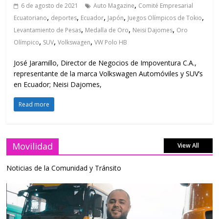
,
6 de agosto de 2021
Auto Magazine
Comité Empresarial
,
,
,
,
,
Ecuatoriano
deportes
Ecuador
Japón
Juegos Olímpicos de Tokio
,
,
,
Levantamiento de Pesas
Medalla de Oro
Neisi Dajomes
Oro
,
,
,
Olímpico
SUV
Volkswagen
VW Polo HB
José Jaramillo, Director de Negocios de Impoventura C.A.,
representante de la marca Volkswagen Automóviles y SUV’s
en Ecuador; Neisi Dajomes,
Read more
Movilidad
View All
Noticias de la Comunidad y Tránsito