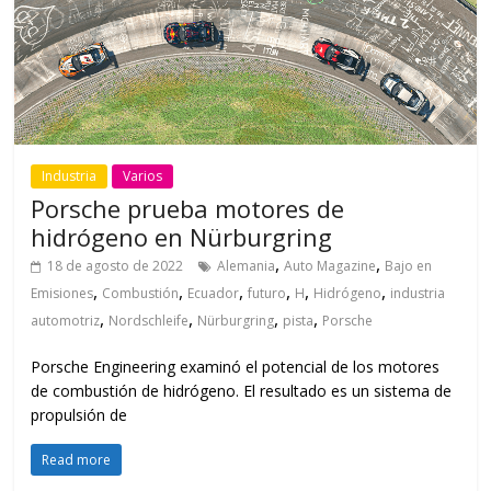
Industria
Varios
Porsche prueba motores de
hidrógeno en Nürburgring
,
,
18 de agosto de 2022
Alemania
Auto Magazine
Bajo en
,
,
,
,
,
,
Emisiones
Combustión
Ecuador
futuro
H
Hidrógeno
industria
,
,
,
,
automotriz
Nordschleife
Nürburgring
pista
Porsche
Porsche Engineering examinó el potencial de los motores
de combustión de hidrógeno. El resultado es un sistema de
propulsión de
Read more