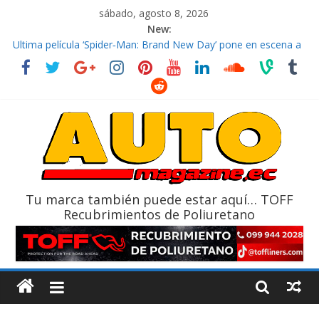
sábado, agosto 8, 2026
New:
El costo de tener un vehículo gana protagonismo a la hora de
decidir
Ultima película ‘Spider‑Man: Brand New Day’ pone en escena a
BMW
¿Qué puede pasar con tu vehículo si permanece varios días sin
usar?
La Vuelta al Ecuador 2026, edición 47ª, recorre 7 provincias en 8
días
La FEDAK recibe 12 Sinotruk Bolden para cubrir las rutas de La
Vuelta
Tu marca también puede estar aquí… TOFF
Recubrimientos de Poliuretano