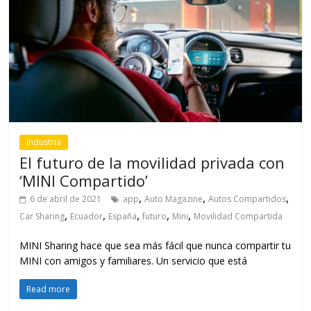
Industria
El futuro de la movilidad privada con
‘MINI Compartido’
,
,
,
6 de abril de 2021
app
Auto Magazine
Autos Compartidos
,
,
,
,
,
Car Sharing
Ecuador
España
futuro
Mini
Movilidad Compartida
MINI Sharing hace que sea más fácil que nunca compartir tu
MINI con amigos y familiares. Un servicio que está
Read more