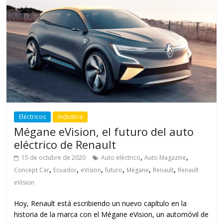
Eléctricos
Industria
Mégane eVision, el futuro del auto
eléctrico de Renault
,
,
15 de octubre de 2020
Auto eléctrico
Auto Magazine
,
,
,
,
,
,
Concept Car
Ecuador
eVision
futuro
Mégane
Renault
Renault
eVision
Hoy, Renault está escribiendo un nuevo capítulo en la
historia de la marca con el Mégane eVision, un automóvil de