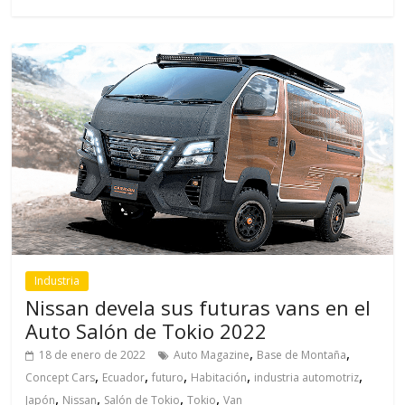
Industria
Nissan devela sus futuras vans en el
Auto Salón de Tokio 2022
,
,
18 de enero de 2022
Auto Magazine
Base de Montaña
,
,
,
,
,
Concept Cars
Ecuador
futuro
Habitación
industria automotriz
,
,
,
,
Japón
Nissan
Salón de Tokio
Tokio
Van