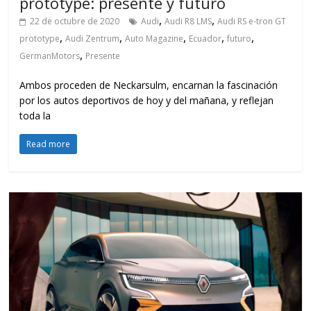
prototype: presente y futuro
,
,
22 de octubre de 2020
Audi
Audi R8 LMS
Audi RS e-tron GT
,
,
,
,
,
prototype
Audi Zentrum
Auto Magazine
Ecuador
futuro
,
GermanMotors
Presente
Ambos proceden de Neckarsulm, encarnan la fascinación
por los autos deportivos de hoy y del mañana, y reflejan
toda la
Read more