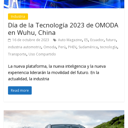
Industria
Día de la Tecnología 2023 de OMODA
en Wuhu, China
,
,
,
,
16 de octubre de 2023
Auto Magazine
E5
Ecuador
futuro
,
,
,
,
,
,
industria automotriz
Omoda
Perú
PHEV
Sudamérica
tecnología
,
Transporte
Uso Compartido
La nueva plataforma, la nueva inteligencia y la nueva
experiencia liderarán la movilidad del futuro. En la
actualidad, la industria
Read more