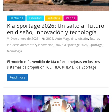
Eléctricos
Híbridos
Industria
Varios
Kia Sportage 2026: Un salto al futuro
en diseño, innovación y tecnología
,
,
,
,
9 de enero de 2025
2026
Auto Magazine
diseño
futuro
,
,
,
,
,
industria automotriz
Innovación
Kia
Kia Sportage 2026
Sportage
tecnología
El modelo más vendido de Kia ofrece mejoras en los tres
sistemas de propulsión: ICE, HEV, PHEV El Kia Sportage
Read more