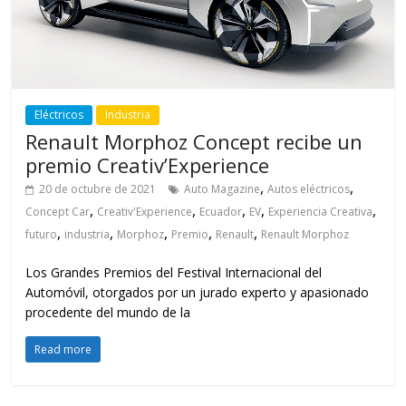
Eléctricos
Industria
Renault Morphoz Concept recibe un
premio Creativ’Experience
,
,
20 de octubre de 2021
Auto Magazine
Autos eléctricos
,
,
,
,
,
Concept Car
Creativ'Experience
Ecuador
EV
Experiencia Creativa
,
,
,
,
,
futuro
industria
Morphoz
Premio
Renault
Renault Morphoz
Los Grandes Premios del Festival Internacional del
Automóvil, otorgados por un jurado experto y apasionado
procedente del mundo de la
Read more