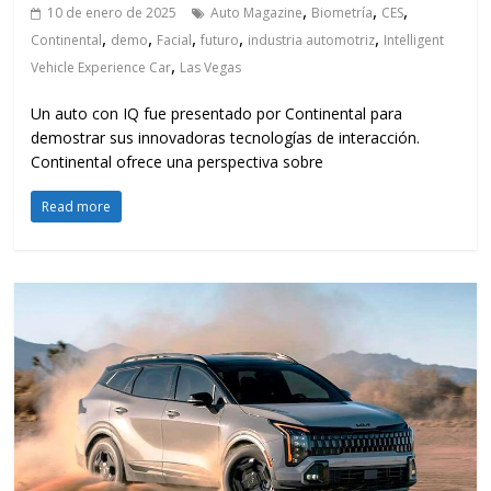
,
,
,
10 de enero de 2025
Auto Magazine
Biometría
CES
,
,
,
,
,
Continental
demo
Facial
futuro
industria automotriz
Intelligent
,
Vehicle Experience Car
Las Vegas
Un auto con IQ fue presentado por Continental para
demostrar sus innovadoras tecnologías de interacción.
Continental ofrece una perspectiva sobre
Read more