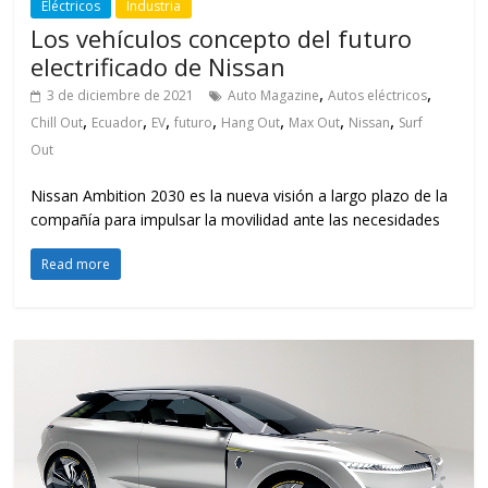
Eléctricos
Industria
Los vehículos concepto del futuro
electrificado de Nissan
,
,
3 de diciembre de 2021
Auto Magazine
Autos eléctricos
,
,
,
,
,
,
,
Chill Out
Ecuador
EV
futuro
Hang Out
Max Out
Nissan
Surf
Out
Nissan Ambition 2030 es la nueva visión a largo plazo de la
compañía para impulsar la movilidad ante las necesidades
Read more