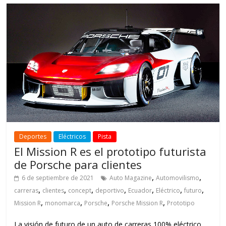
Deportes
Eléctricos
Pista
El Mission R es el prototipo futurista
de Porsche para clientes
,
,
6 de septiembre de 2021
Auto Magazine
Automovilismo
,
,
,
,
,
,
,
carreras
clientes
concept
deportivo
Ecuador
Eléctrico
futuro
,
,
,
,
Mission R
monomarca
Porsche
Porsche Mission R
Prototipo
La visión de futuro de un auto de carreras 100% eléctrico