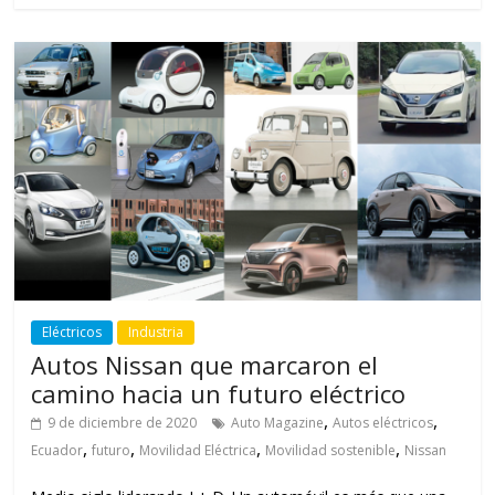
Eléctricos
Industria
Autos Nissan que marcaron el
camino hacia un futuro eléctrico
,
,
9 de diciembre de 2020
Auto Magazine
Autos eléctricos
,
,
,
,
Ecuador
futuro
Movilidad Eléctrica
Movilidad sostenible
Nissan