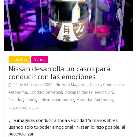
Industria
Varios
Nissan desarrolla un casco para
conducir con las emociones
,
,
14 de febrero de 2024
Auto Magazine
Casco
Conducción
,
,
,
,
Autónoma
Conducción Virtual
Discapacidades
e-MOTION
,
,
,
,
Ecuador
futuro
industria automotriz
Movilidad Autónoma
,
seguridad
viajes
¿Te imaginas conducir a toda velocidad ‘a manos libres’
usando solo tu poder emocional? Nissan lo hizo posible, al
potencializar