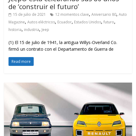
de ‘construir el futuro’
,
,
15 de julio de 2021
12 momentos clave
Aniversario 80
Auto
,
,
,
,
,
Magazine
Autos eléctricos
Ecuador
Estados Unidos
futuro
,
,
historia
industria
Jeep
(1) El 15 de julio de 1941, la antigua Willys-Overland Co.
firmó un contrato con el Departamento de Guerra de
Read more