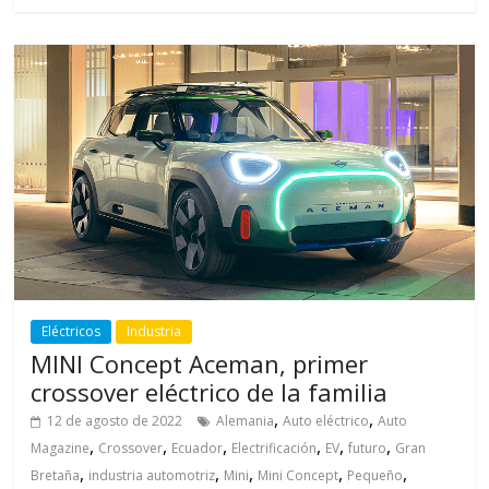
Eléctricos
Industria
MINI Concept Aceman, primer
crossover eléctrico de la familia
,
,
12 de agosto de 2022
Alemania
Auto eléctrico
Auto
,
,
,
,
,
,
Magazine
Crossover
Ecuador
Electrificación
EV
futuro
Gran
,
,
,
,
,
Bretaña
industria automotriz
Mini
Mini Concept
Pequeño