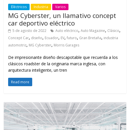
Eléctricos
Industria
Varios
MG Cyberster, un llamativo concept
car deportivo eléctrico
,
,
,
5 de agosto de 2022
Auto eléctrico
Auto Magazine
Clásico
,
,
,
,
,
,
Concept Car
diseño
Ecuador
EV
futuro
Gran Bretaña
industria
,
,
automotriz
MG Cyberster
Morris Garages
De impresionante diseño descapotable que recuerda a los
clásicos roadster de la originaria marca inglesa, con
arquitectura inteligente, un tren
Read more