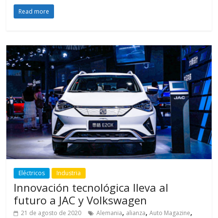
Read more
Eléctricos
Industria
Innovación tecnológica lleva al
futuro a JAC y Volkswagen
,
,
,
21 de agosto de 2020
Alemania
alianza
Auto Magazine