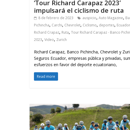
‘Tour Richard Carapaz 2023’
impulsará el ciclismo de ruta
,
,
8 de febrero de 2023
auspicio
Auto Magazine
Ba
,
,
,
,
,
Pichincha
Carchi
Chevrolet
Ciclismo
deportes
Ecuado
,
,
Richard Crapaz
Ruta
Tour Richard Carapaz - Banco Pichi
,
,
2023
Video
Zurich
Richard Carapaz, Banco Pichincha, Chevrolet y Zur
Seguros Ecuador, empresas pública y privadas, s
esfuerzos en favor del deporte ecuatoriano,
Read more