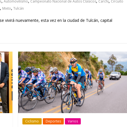
,
,
,
,
e
Automovilismo
Campeonato Nacional de Autos Clásicos
Carchi
Circuito
,
,
Mixto
Tulcán
 se vivirá nuevamente, esta vez en la ciudad de Tulcán, capital
Ciclismo
Deportes
Varios