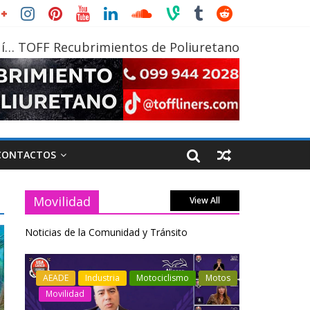
í… TOFF Recubrimientos de Poliuretano
CONTACTOS
Movilidad
View All
Noticias de la Comunidad y Tránsito
otos
Industria
Movilidad
Transporte
Industria
Varios
Varios