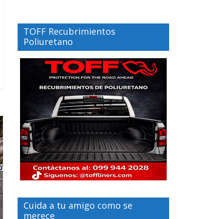
TOFF Recubrimientos
Poliuretano
Cuida a tu amigo como se
merece