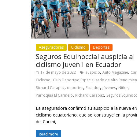
Aseguradoras
Ciclismo
Deportes
Seguros Equinoccial auspicia al
ciclismo juvenil en Ecuador
,
,
17 de mayo de 2022
auspicio
Auto Magazine
Car
,
Ciclismo
Club Deportivo Especializado de Alto Rendimie
,
,
,
,
,
Richard Carapaz
deportes
Ecuador
jóvenes
Niños
,
,
Parroquia El Carmelo
Richard Carapaz
Seguros Equinocc
La aseguradora confirmó su auspicio a la nueva er
ciclismo ecuatoriano, que se ‘construye’ en la provi
del Carchi,
Read more