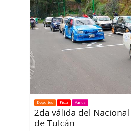
GM reafirma su
¿Qué puede
compromiso con movilidad
vehículo si
más segura y conectada
varios días
Deportes
Pista
Varios
2da válida del Nacional
de Tulcán