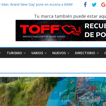
ider‑Man: Brand New Day’ pone en escena a BMW
 tu vehículo si permanece varios días sin usar?
2026, edición 47ª, recorre 7 provincias en 8 días
Tu marca también puede estar aqu
notruk Bolden para cubrir las rutas de La Vuelta
TURISMO
VARIOS
NUEVOS
DIRECTORIO
AEADE
Industria
Motociclismo
M
smo
Varios
Movilidad