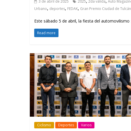
,
,
3 de abril de 2025
2025
2da válida
Auto Magazin
,
,
,
Urbano
deportes
FEDAK
Gran Premio Ciudad de Tulcán
Este sábado 5 de abril, la fiesta del automovilismo
Read more
Ciclismo
Deportes
Varios