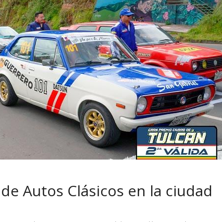
 pasar con tu
Campaña busca cambiar
 permanece
destino de los motociclis
 sin usar?
en la región
 de Autos Clásicos en la ciudad