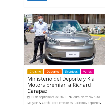
Ciclismo
Deportes
Eléctricos
Varios
Ministerio del Deporte y Kia
Motors premian a Richard
Carapaz
,
15 de septiembre de 2021
Auto eléctrico
Auto
,
,
,
,
,
Magazine
Carchi
cero emisiones
Ciclismo
deportes