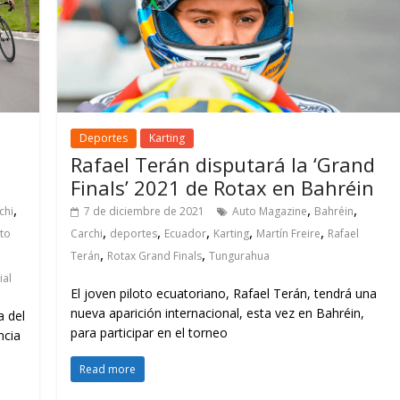
Deportes
Karting
Rafael Terán disputará la ‘Grand
Finals’ 2021 de Rotax en Bahréin
,
,
,
chi
7 de diciembre de 2021
Auto Magazine
Bahréin
,
,
,
,
,
nto
Carchi
deportes
Ecuador
Karting
Martín Freire
Rafael
,
,
Terán
Rotax Grand Finals
Tungurahua
ial
El joven piloto ecuatoriano, Rafael Terán, tendrá una
nueva aparición internacional, esta vez en Bahréin,
a del
para participar en el torneo
ncia
Read more