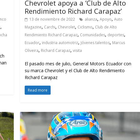
Chevrolet apoya a ‘Club de Alto
Rendimiento Richard Carapaz’
,
,
nco
13 de noviembre de 2022
alianza
Apoyo
Auto
,
,
,
,
,
r
Magazine
Carchi
Chevrolet
Ciclismo
Club de Alto
,
,
,
ncha
Rendimiento Richard Carapaz
Comunidades
deportes
,
,
,
Ecuador
industria automotriz
Jóvenes talentos
Marcus
,
,
Oliveira
Richard Carapaz
visita
ich
uman
El pasado mes de julio, General Motors Ecuador con
su marca Chevrolet y el Club de Alto Rendimiento
Richard Carapaz
Read more