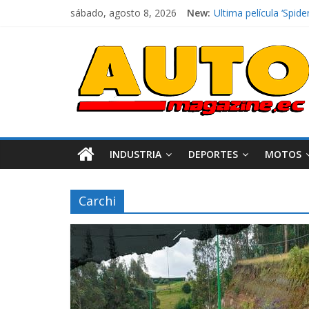
Ultima película ‘Sp
sábado, agosto 8, 2026
New:
¿Qué puede pasar con
La Vuelta al Ecuador 
La FEDAK recibe 12 Si
INDUSTRIA
DEPORTES
MOTOS
Carchi
Industria
Movilidad
Varios
Movilidad
Turi