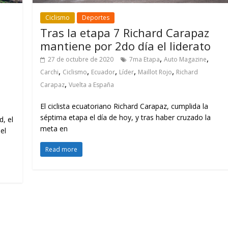
Ciclismo
Deportes
Tras la etapa 7 Richard Carapaz
mantiene por 2do día el liderato
,
,
27 de octubre de 2020
7ma Etapa
Auto Magazine
,
,
,
,
,
Carchi
Ciclismo
Ecuador
Líder
Maillot Rojo
Richard
,
Carapaz
Vuelta a España
El ciclista ecuatoriano Richard Carapaz, cumplida la
séptima etapa el día de hoy, y tras haber cruzado la
d, el
meta en
el
Read more