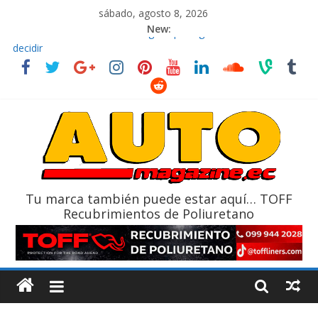
sábado, agosto 8, 2026
New:
El costo de tener un vehículo gana protagonismo a la hora de
decidir
Ultima película ‘Spider‑Man: Brand New Day’ pone en escena a
BMW
¿Qué puede pasar con tu vehículo si permanece varios días sin
usar?
La Vuelta al Ecuador 2026, edición 47ª, recorre 7 provincias en 8
días
La FEDAK recibe 12 Sinotruk Bolden para cubrir las rutas de La
Vuelta
Tu marca también puede estar aquí… TOFF
Recubrimientos de Poliuretano