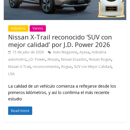
Industria
Varios
Nissan X-Trail reconocido ‘SUV con
mejor calidad’ por J.D. Power 2026
,
,
15 de julio de 2026
Auto Magazine
Ayasa
industria
,
,
,
,
,
automotriz
J.D. Power
Nissan
Nissan Ecuador
Nissan Rogue
,
,
,
,
Nissan X-Trail
reconocimiento
Rogue
SUV con Mejor Calidad
USA
La calidad de un vehículo comienza a reflejarse desde los
primeros kilómetros, y así lo confirma el más reciente
estudio
Read more