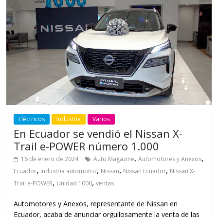
Eléctricos
Industria
Varios
En Ecuador se vendió el Nissan X-
Trail e-POWER número 1.000
,
,
16 de enero de 2024
Auto Magazine
Automotores y Anexos
,
,
,
,
Ecuador
industria automotriz
Nissan
Nissan Ecuador
Nissan X-
,
,
Trail e-POWER
Unidad 1000
ventas
Automotores y Anexos, representante de Nissan en
Ecuador, acaba de anunciar orgullosamente la venta de las