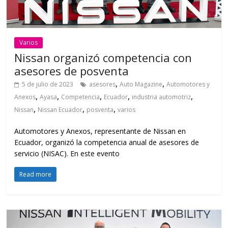
Varios
Nissan organizó competencia con
asesores de posventa
,
,
5 de julio de 2023
asesores
Auto Magazine
Automotores y
,
,
,
,
,
Anexos
Ayasa
Competencia
Ecuador
industria automotriz
,
,
,
Nissan
Nissan Ecuador
posventa
varios
Automotores y Anexos, representante de Nissan en
Ecuador, organizó la competencia anual de asesores de
servicio (NISAC). En este evento
Read more