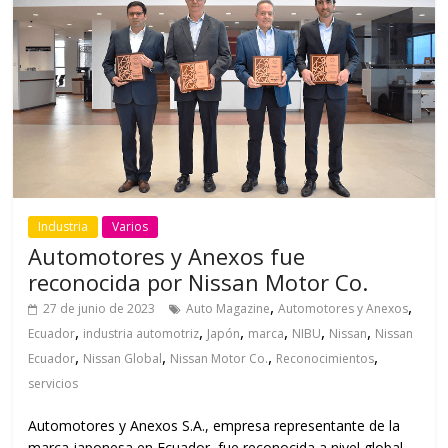
Industria
Varios
Automotores y Anexos fue
reconocida por Nissan Motor Co.
,
,
27 de junio de 2023
Auto Magazine
Automotores y Anexos
,
,
,
,
,
,
Ecuador
industria automotriz
Japón
marca
NIBU
Nissan
Nissan
,
,
,
,
Ecuador
Nissan Global
Nissan Motor Co.
Reconocimientos
servicios
Automotores y Anexos S.A., empresa representante de la
marca japonesa en Ecuador, fue reconocida a nivel global