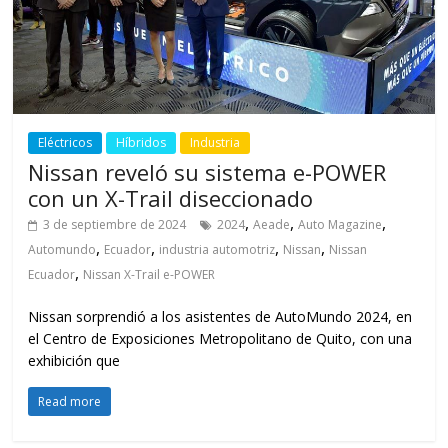
Eléctricos
Híbridos
Industria
Nissan reveló su sistema e-POWER
con un X-Trail diseccionado
,
,
,
3 de septiembre de 2024
2024
Aeade
Auto Magazine
,
,
,
,
Automundo
Ecuador
industria automotriz
Nissan
Nissan
,
Ecuador
Nissan X-Trail e-POWER
Nissan sorprendió a los asistentes de AutoMundo 2024, en
el Centro de Exposiciones Metropolitano de Quito, con una
exhibición que
Read more