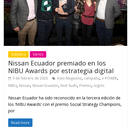
Industria
Varios
Nissan Ecuador premiado en los
NIBU Awards por estrategia digital
,
,
,
5 de febrero de 2025
Auto Magazine
campaña
e-POWER
,
,
,
,
,
NIBU
Nissan
Nissan Ecuador
Noé Sushi
Premio
región
Nissan Ecuador ha sido reconocido en la tercera edición de
los ‘NIBU Awards’ con el premio Social Strategy Champions,
por
Read more