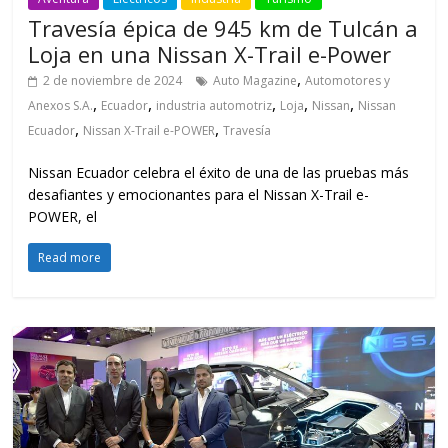
Travesía épica de 945 km de Tulcán a
Loja en una Nissan X-Trail e-Power
,
2 de noviembre de 2024
Auto Magazine
Automotores y
,
,
,
,
,
Anexos S.A.
Ecuador
industria automotriz
Loja
Nissan
Nissan
,
,
Ecuador
Nissan X-Trail e-POWER
Travesía
Nissan Ecuador celebra el éxito de una de las pruebas más
desafiantes y emocionantes para el Nissan X-Trail e-
POWER, el
Read more