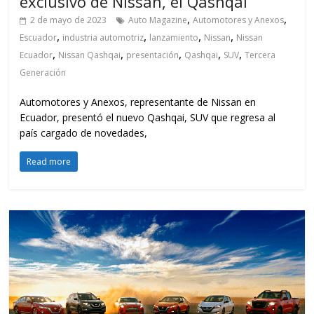
exclusivo de Nissan, el Qashqai
,
,
2 de mayo de 2023
Auto Magazine
Automotores y Anexos
,
,
,
,
Escuador
industria automotriz
lanzamiento
Nissan
Nissan
,
,
,
,
,
Ecuador
Nissan Qashqai
presentación
Qashqai
SUV
Tercera
Generación
Automotores y Anexos, representante de Nissan en
Ecuador, presentó el nuevo Qashqai, SUV que regresa al
país cargado de novedades,
Read more