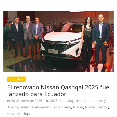
Industria
El renovado Nissan Qashqai 2025 fue
lanzado para Ecuador
,
,
20 de enero de 2025
2025
Auto Magazine
Automotores y
,
,
,
,
,
Anexos
industria automotriz
lanzamiento
Nissan
Nissan Ecuador
Nissan Qashqai