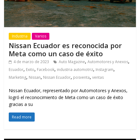
Industria
Varios
Nissan Ecuador es reconocida por
Meta como un caso de éxito
,
,
4 de marzo de 2023
Auto Magazine
Automotores y Anexos
,
,
,
,
,
Ecuador
Exito
Facebook
industria automotriz
Instagram
,
,
,
,
Marketing
Nissan
Nissan Ecuador
posventa
ventas
Nissan Ecuador, representado por Automotores y Anexos,
logró el reconocimiento de Meta como un caso de éxito
gracias a su
Read more