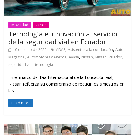
Movilidad
Varios
Tecnología e innovación al servicio
de la seguridad vial en Ecuador
,
,
10 de junio de 2025
ADAS
Asistentes a la conducción
Auto
,
,
,
,
,
Magazine
Automotores y Anexos
Ayasa
Nissan
Nissan Ecuador
,
seguridad vial
tecnología
En el marco del Día Internacional de la Educación Vial,
Nissan refuerza su compromiso de reducir los siniestros en
las
Read more