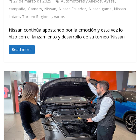
,
,
27 de marzo de 2025
Automotores y Anexos
Ayasa
,
,
,
,
,
campaña
Gamers
Nissan
Nissan Ecuador
Nissan game
Nissan
,
,
Latam
Torneo Regional
varios
Nissan continúa apostando por la emoción y esta vez lo
hizo con el lanzamiento y desarrollo de su torneo ‘Nissan
Read more