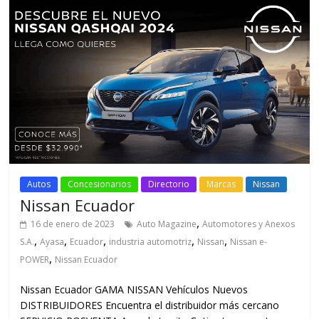
Autos
Concesionarios
Directorio
Marcas
Nissan
Nissan Ecuador
,
16 de enero de 2023
Auto Magazine
Automotores y Anexos
,
,
,
,
,
S.A.
Ayasa
Ecuador
industria automotriz
Nissan
Nissan e-
,
POWER
Nissan Ecuador
Nissan Ecuador GAMA NISSAN Vehículos Nuevos
DISTRIBUIDORES Encuentra el distribuidor más cercano