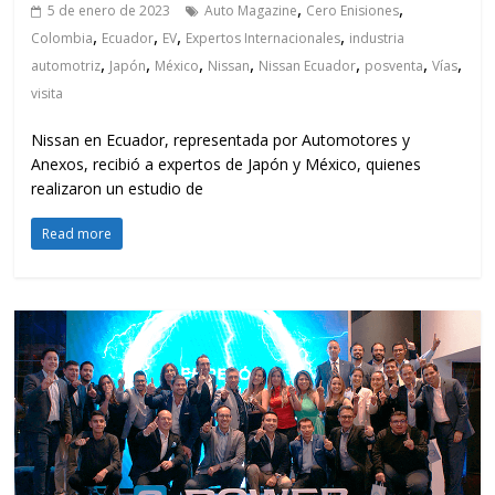
,
,
5 de enero de 2023
Auto Magazine
Cero Enisiones
,
,
,
,
Colombia
Ecuador
EV
Expertos Internacionales
industria
,
,
,
,
,
,
,
automotriz
Japón
México
Nissan
Nissan Ecuador
posventa
Vías
visita
Nissan en Ecuador, representada por Automotores y
Anexos, recibió a expertos de Japón y México, quienes
realizaron un estudio de
Read more