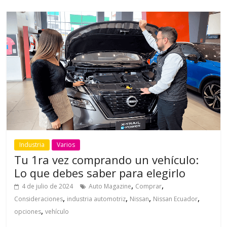
Industria
Varios
Tu 1ra vez comprando un vehículo:
Lo que debes saber para elegirlo
,
,
4 de julio de 2024
Auto Magazine
Comprar
,
,
,
,
Consideraciones
industria automotriz
Nissan
Nissan Ecuador
,
opciones
vehículo