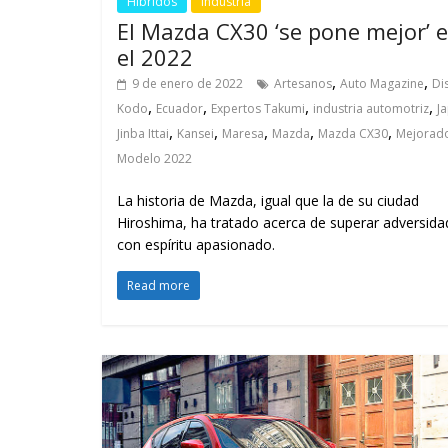
Híbridos
Industria
El Mazda CX30 ‘se pone mejor’ 
el 2022
,
,
9 de enero de 2022
Artesanos
Auto Magazine
Di
,
,
,
,
Kodo
Ecuador
Expertos Takumi
industria automotriz
J
,
,
,
,
,
Jinba Ittai
Kansei
Maresa
Mazda
Mazda CX30
Mejorad
Modelo 2022
La historia de Mazda, igual que la de su ciudad
Hiroshima, ha tratado acerca de superar adversida
con espíritu apasionado.
Read more