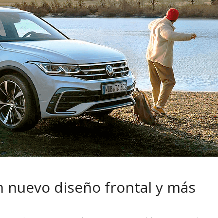
 pasar con tu
Campaña busca cambiar
 permanece
destino de los motociclis
 sin usar?
en la región
 nuevo diseño frontal y más