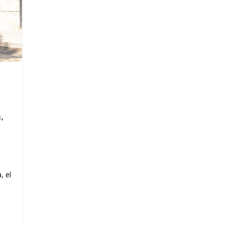
,
s
e
, el