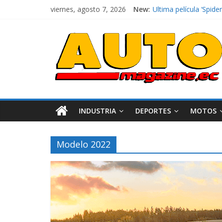
viernes, agosto 7, 2026
New:
Ultima película ‘Spi
¿Qué puede pasar con 
La Vuelta al Ecuador 2
La FEDAK recibe 12 Si
El costo de tener un 
INDUSTRIA
DEPORTES
MOTOS
Modelo 2022
Industria
Movilidad
Varios
Movilidad
Turi