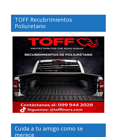
TOFF Recubrimientos
Poliuretano
Cuida a tu amigo como se
merece