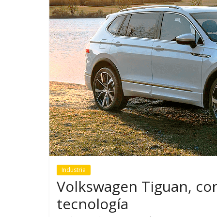
GM reafirma su
¿Qué puede
compromiso con movilidad
vehículo si
más segura y conectada
varios días
Industria
Volkswagen Tiguan, con
tecnología