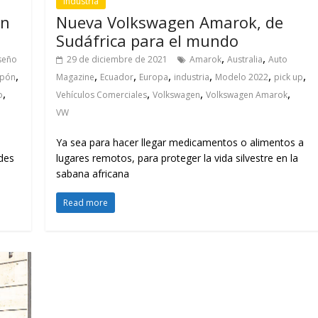
Industria
en
Nueva Volkswagen Amarok, de
Sudáfrica para el mundo
,
,
seño
29 de diciembre de 2021
Amarok
Australia
Auto
,
,
,
,
,
,
,
apón
Magazine
Ecuador
Europa
industria
Modelo 2022
pick up
,
,
,
,
o
Vehículos Comerciales
Volkswagen
Volkswagen Amarok
VW
Ya sea para hacer llegar medicamentos o alimentos a
des
lugares remotos, para proteger la vida silvestre en la
sabana africana
Read more