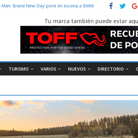
der‑Man: Brand New Day’ pone en escena a BMW
tu vehículo si permanece varios días sin usar?
026, edición 47ª, recorre 7 provincias en 8 días
Tu marca también puede estar aqu
notruk Bolden para cubrir las rutas de La Vuelta
vehículo gana protagonismo a la hora de decidir
TURISMO
VARIOS
NUEVOS
DIRECTORIO
AEADE
Industria
Motociclismo
M
smo
Varios
Movilidad