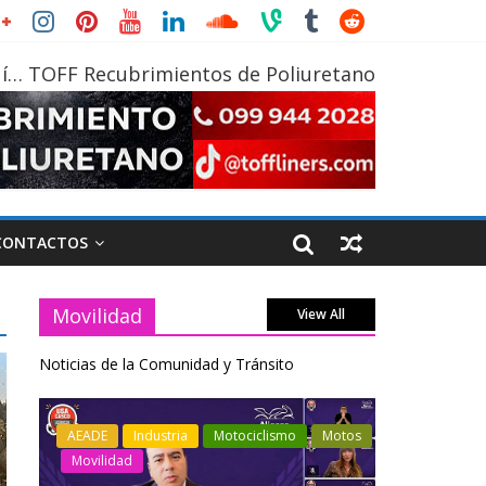
í… TOFF Recubrimientos de Poliuretano
CONTACTOS
Movilidad
View All
Noticias de la Comunidad y Tránsito
otos
Industria
Movilidad
Transporte
Industria
Varios
Varios