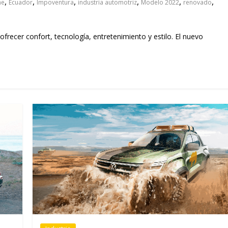
,
,
,
,
,
,
ne
Ecuador
Impoventura
industria automotriz
Modelo 2022
renovado
frecer confort, tecnología, entretenimiento y estilo. El nuevo