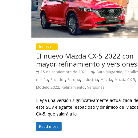
Industria
El nuevo Mazda CX-5 2022 con
mayor refinamiento y versiones
,
15 de septiembre de 2021
Auto Magazine
Detalle
,
,
,
,
,
,
diseño
Ecuador
Europa
industria
Mazda
Mazda CX-5
,
,
Modelo 2022
Refinamiento
Versiones
Llega una versión significativamente actualizada d
este SUV elegante, espacioso y dinámico de Mazda
CX-5, que saldrá a la
Read more