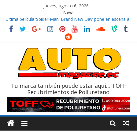
jueves, agosto 6, 2026
New:
El costo de tener un vehículo gana protagonismo a la hora de
decidir
Ultima película ‘Spider‑Man: Brand New Day’ pone en escena a
BMW
¿Qué puede pasar con tu vehículo si permanece varios días sin
usar?
La Vuelta al Ecuador 2026, edición 47ª, recorre 7 provincias en 8
días
La FEDAK recibe 12 Sinotruk Bolden para cubrir las rutas de La
Vuelta
Tu marca también puede estar aquí… TOFF
Recubrimientos de Poliuretano