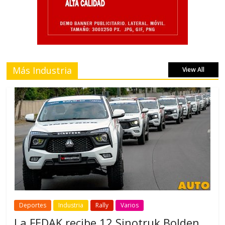
Más Industria
View All
Deportes
Industria
Rally
Varios
La FEDAK recibe 12 Sinotruk Bolden