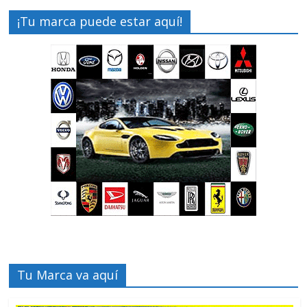
¡Tu marca puede estar aquí!
Tu Marca va aquí