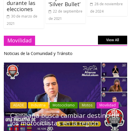
durante las
‘Silver Bullet’
28 de noviembre
elecciones
de 2024
22 de septiembre
30 de marzo de
de 2021
2021
Movilidad
View All
Noticias de la Comunidad y Tránsito
Industria
Movilidad
Transporte
Varios
Choferes profesionales mantienen a
Ecuador en movimiento