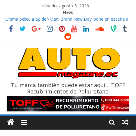
sábado, agosto 8, 2026
New:
El costo de tener un vehículo gana protagonismo a la hora de
decidir
Ultima película ‘Spider‑Man: Brand New Day’ pone en escena a
BMW
¿Qué puede pasar con tu vehículo si permanece varios días sin
usar?
La Vuelta al Ecuador 2026, edición 47ª, recorre 7 provincias en 8
días
La FEDAK recibe 12 Sinotruk Bolden para cubrir las rutas de La
Vuelta
Tu marca también puede estar aquí… TOFF
Recubrimientos de Poliuretano