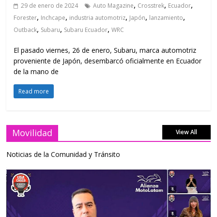
,
,
,
29 de enero de 2024
Auto Magazine
Crosstrek
Ecuador
,
,
,
,
,
Forester
Inchcape
industria automotriz
Japón
lanzamiento
,
,
,
Outback
Subaru
Subaru Ecuador
WRC
El pasado viernes, 26 de enero, Subaru, marca automotriz
proveniente de Japón, desembarcó oficialmente en Ecuador
de la mano de
Read more
Movilidad
View All
Noticias de la Comunidad y Tránsito