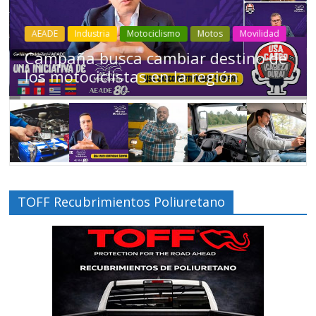
Industria
Movilidad
Transporte
Varios
Choferes profesionales mantienen a
Ecuador en movimiento
TOFF Recubrimientos Poliuretano