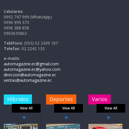
Celulares:
0992 747 999 (WhatsApp)
0996 999 373
0996 388 858
0963635863
Teléfono
: (593) 02 2439 187
Telefax:
02 2242 133
e-mails:
automagazine.ec@gmail.com
automagazine.ec@yahoo.com
direccion@automagazine.ec
ventas@automagazine.ec
Híbridos
Deportes
Varios
View All
View All
View All