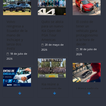
Volvo
Quito se alista
El costo de
reingresa a
para un nuevo
tener un
Ecuador de la
Kia Open del
vehículo gana
mano de
PGA Tour
protagonismo
Inchcape y
Americas
a la hora de
lanza dos
decidir
20 de mayo de
PHEV
30 de julio de
2026
18 de julio de
2026
2026
Kia reúne a
jugadores de
Ultima película
Mercado
fútbol de todo
‘Spider‑Man:
automotor
el mundo en
Brand New
nacional cierra
‘Kia OMBC
Day’ pone en