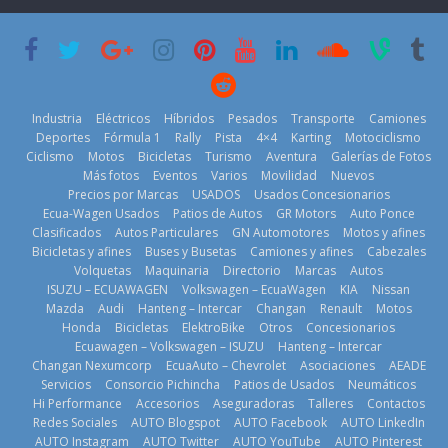
su mejor 1er
Cup’
escena a
semestre en la
BMW
6 de mayo de
historia
29 de julio de
2026
11 de julio de
2026
2026
Industria
Eléctricos
Híbridos
Pesados
Transporte
Camiones
Deportes
Fórmula 1
Rally
Pista
4×4
Karting
Motociclismo
Ciclismo
Motos
Bicicletas
Turismo
Aventura
Galerías de Fotos
Más fotos
Eventos
Varios
Movilidad
Nuevos
La Vuelta al
Precios por Marcas
USADOS
Usados Concesionarios
Ecuador 2026,
¿Qué puede
Ecua-Wagen Usados
Patios de Autos
GR Motors
Auto Ponce
BMW, Toyota,
edición 47ª,
pasar con tu
Clasificados
Autos Particulares
GN Automotores
Motos y afines
Bosch y
recorre 7
vehículo si
Bicicletas y afines
Buses y Busetas
Camiones y afines
Cabezales
Repsol
provincias en 8
permanece
Volquetas
Maquinaria
Directorio
Marcas
Autos
prueban flota
días
varios días sin
ISUZU – ECUAWAGEN
Volkswagen – EcuaWagen
KIA
Nissan
que usa
usar?
1 de agosto de
Mazda
Audi
Hanteng – Intercar
Changan
Renault
Motos
gasolina 100%
3 de agosto de
Honda
Bicicletas
ElektroBike
Otros
Concesionarios
2026
renovable
Ecuawagen – Volkswagen – ISUZU
Hanteng – Intercar
2026
25 de julio de
Changan Nexumcorp
EcuaAuto – Chevrolet
Asociaciones
AEADE
Servicios
Consorcio Pichincha
Patios de Usados
Neumáticos
2026
Hi Performance
Accesorios
Aseguradoras
Talleres
Contactos
Redes Sociales
AUTO Blogspot
AUTO Facebook
AUTO LinkedIn
AUTO Instagram
AUTO Twitter
AUTO YouTube
AUTO Pinterest