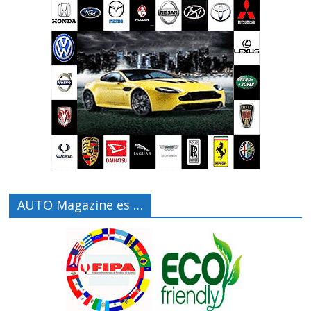
AUTO Magazine es …