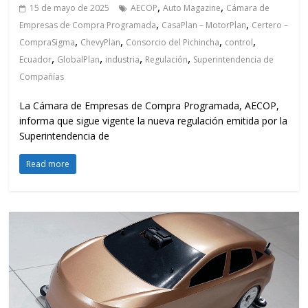
,
,
15 de mayo de 2025
AECOP
Auto Magazine
Cámara de
,
,
Empresas de Compra Programada
CasaPlan – MotorPlan
Certero –
,
,
,
,
CompraSigma
ChevyPlan
Consorcio del Pichincha
control
,
,
,
,
Ecuador
GlobalPlan
industria
Regulación
Superintendencia de
Compañías
La Cámara de Empresas de Compra Programada, AECOP,
informa que sigue vigente la nueva regulación emitida por la
Superintendencia de
Read more