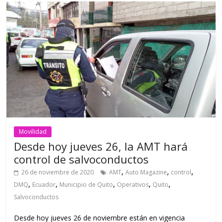
Movilidad
Desde hoy jueves 26, la AMT hará
control de salvoconductos
,
,
,
26 de noviembre de 2020
AMT
Auto Magazine
control
,
,
,
,
,
DMQ
Ecuador
Municipio de Quito
Operativos
Quito
Salvoconductos
Desde hoy jueves 26 de noviembre están en vigencia