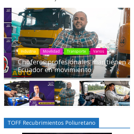
Industria
Movilidad
Transporte
Varios
Choferes profesionales mantienen a
Ecuador en movimiento
TOFF Recubrimientos Poliuretano