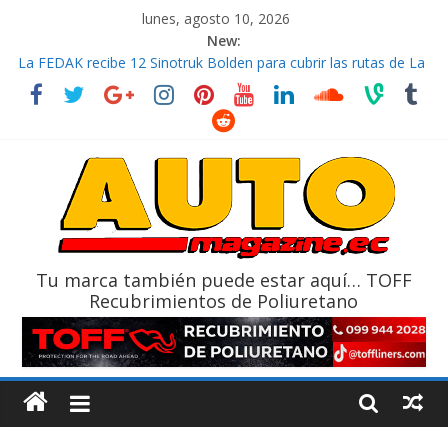
lunes, agosto 10, 2026
New:
La FEDAK recibe 12 Sinotruk Bolden para cubrir las rutas de La
Vuelta
El costo de tener un vehículo gana protagonismo a la hora de
decidir
Mercado automotor ecuatoriano creció un 28% en julio de
2026
¿Qué puede pasar con tu vehículo si permanece varios días sin
usar?
La Vuelta al Ecuador 2026, edición 47ª, recorre 7 provincias en 8
días
Tu marca también puede estar aquí… TOFF
Recubrimientos de Poliuretano