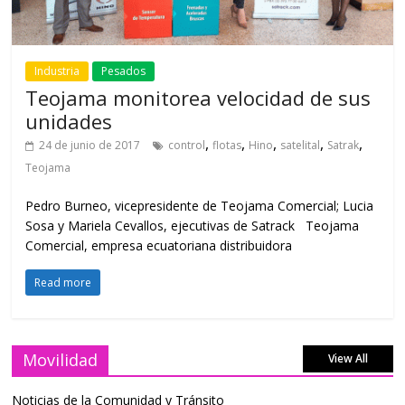
Industria
Pesados
Teojama monitorea velocidad de sus
unidades
,
,
,
,
,
24 de junio de 2017
control
flotas
Hino
satelital
Satrak
Teojama
Pedro Burneo, vicepresidente de Teojama Comercial; Lucia
Sosa y Mariela Cevallos, ejecutivas de Satrack Teojama
Comercial, empresa ecuatoriana distribuidora
Read more
Movilidad
View All
Noticias de la Comunidad y Tránsito