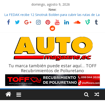
domingo, agosto 9, 2026
New:
La FEDAK recibe 12 Sinotruk Bolden para cubrir las rutas de La
Vuelta
El costo de tener un vehículo gana protagonismo a la hora de
decidir
Mercado automotor ecuatoriano creció un 28% en julio de
2026
¿Qué puede pasar con tu vehículo si permanece varios días sin
usar?
La Vuelta al Ecuador 2026, edición 47ª, recorre 7 provincias en 8
días
Tu marca también puede estar aquí… TOFF
Recubrimientos de Poliuretano