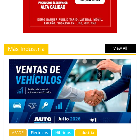
Más Industria
View All
AEADE
Eléctricos
Híbridos
Industria