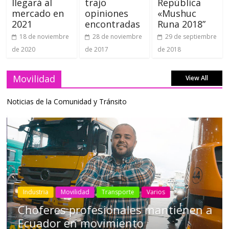
llegará al
trajo
República
mercado en
opiniones
«Mushuc
2021
encontradas
Runa 2018”
18 de noviembre
28 de noviembre
29 de septiembre
de 2020
de 2017
de 2018
Movilidad
View All
Noticias de la Comunidad y Tránsito
Industria
Movilidad
Transporte
Varios
Choferes profesionales mantienen a
Ecuador en movimiento