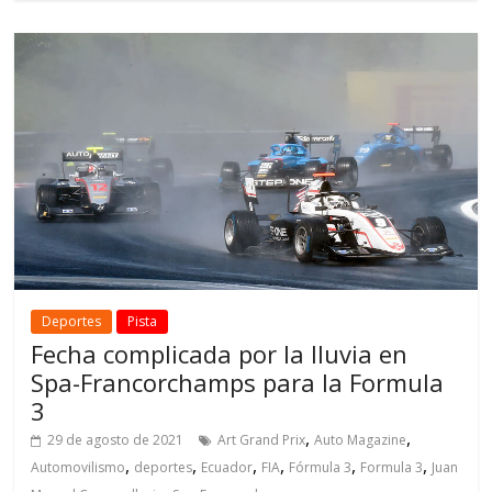
Deportes
Pista
Fecha complicada por la lluvia en
Spa-Francorchamps para la Formula
3
,
,
29 de agosto de 2021
Art Grand Prix
Auto Magazine
,
,
,
,
,
,
Automovilismo
deportes
Ecuador
FIA
Fórmula 3
Formula 3
Juan