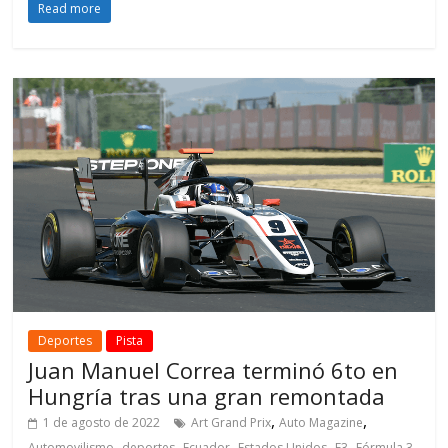
Read more
Deportes
Pista
Juan Manuel Correa terminó 6to en
Hungría tras una gran remontada
,
,
1 de agosto de 2022
Art Grand Prix
Auto Magazine
,
,
,
,
,
,
Automovilismo
deportes
Ecuador
Estados Unidos
F3
Fórmula 3