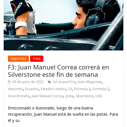
Deportes
Pista
F3: Juan Manuel Correa correrá en
Silverstone este fin de semana
,
,
29 de junio de 2022
Art Grand Prix
Auto Magazine
,
,
,
,
,
,
deportes
Ecuador
Estados Unidos
F3
Fórmula 3
Formula 3
,
,
,
,
Gran Bretaña
Juan Manuel Correa
pista
Silverstone
USA
Emocionado e ilusionado, luego de una buena
recuperación, Juan Manuel está de vuelta en las pistas. Para
él y su