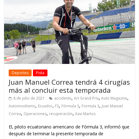
Deportes
Pista
Juan Manuel Correa tendrá 4 cirugías
más al concluir esta temporada
,
,
,
8 de julio de 2021
accidente
Art Grand Prix
Auto Magazine
,
,
,
,
,
Automovilismo
Ecuador
F3
Fórmula 3
Formula 3
Juan Manuel
,
,
,
Correa
Operaciones
recuperación
Xavi Martos
El, piloto ecuatoriano americano de Fórmula 3, informó que
después de terminar la presente temporada de