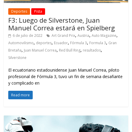
Deportes
Pista
F3: Luego de Silverstone, Juan
Manuel Correa estará en Spielberg
,
,
,
6 de julio de 2022
Art Grand Prix
Austria
Auto Magazine
,
,
,
,
,
Automovilismo
deportes
Ecuador
Fórmula 3
Formula 3
Gran
,
,
,
,
Bretaña
Juan Manuel Correa
Red Bull Ring
resultados
Silverstone
El ecuatoriano estadounidense Juan Manuel Correa, piloto
profesional de Fórmula 3, tuvo un fin de semana desafiante
y complicado en
Read more