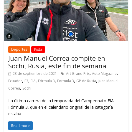
Deportes
Pista
Juan Manuel Correa compite en
Sochi, Rusia, este fin de semana
,
,
23 de septiembre de 2021
Art Grand Prix
Auto Magazine
,
,
,
,
,
,
Ecuador
F3
FIA
Fórmula 3
Formula 3
GP de Rusia
Juan Manuel
,
Correa
Sochi
La última carrera de la temporada del Campeonato FIA
Fórmula 3, que en el calendario original de la categoría
estaba
Read more