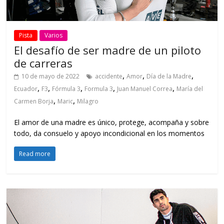
Pista
Varios
El desafío de ser madre de un piloto
de carreras
,
,
,
10 de mayo de 2022
accidente
Amor
Día de la Madre
,
,
,
,
,
Ecuador
F3
Fórmula 3
Formula 3
Juan Manuel Correa
María del
,
,
Carmen Borja
Maric
Milagro
El amor de una madre es único, protege, acompaña y sobre
todo, da consuelo y apoyo incondicional en los momentos
Read more