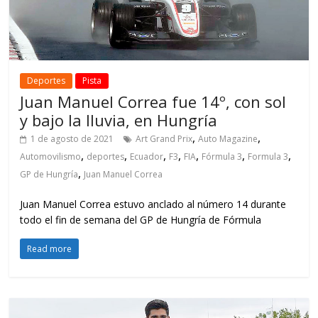
Deportes
Pista
Juan Manuel Correa fue 14º, con sol
y bajo la lluvia, en Hungría
,
,
1 de agosto de 2021
Art Grand Prix
Auto Magazine
,
,
,
,
,
,
,
Automovilismo
deportes
Ecuador
F3
FIA
Fórmula 3
Formula 3
,
GP de Hungría
Juan Manuel Correa
Juan Manuel Correa estuvo anclado al número 14 durante
todo el fin de semana del GP de Hungría de Fórmula
Read more