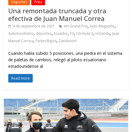
Deportes
Pista
Una remontada truncada y otra
efectiva de Juan Manuel Correa
,
,
4 de septiembre de 2021
Art Grand Prix
Auto Magazine
,
,
,
,
,
,
Automovilismo
deportes
Ecuador
F3
Fórmula 3
Holanda
Juan
,
,
Manuel Correa
Países Bajos
Zandvoort
Cuando había subido 5 posiciones, una piedra en el sistema
de paletas de cambios, relegó al piloto ecuatoriano
estadounidense al
Read more