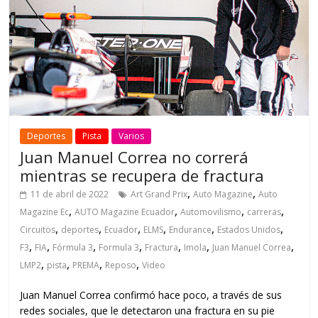
Deportes
Pista
Varios
Juan Manuel Correa no correrá
mientras se recupera de fractura
,
,
11 de abril de 2022
Art Grand Prix
Auto Magazine
Auto
,
,
,
,
Magazine Ec
AUTO Magazine Ecuador
Automovilismo
carreras
,
,
,
,
,
,
Circuitos
deportes
Ecuador
ELMS
Endurance
Estados Unidos
,
,
,
,
,
,
,
F3
FIA
Fórmula 3
Formula 3
Fractura
Imola
Juan Manuel Correa
,
,
,
,
LMP2
pista
PREMA
Reposo
Video
Juan Manuel Correa confirmó hace poco, a través de sus
redes sociales, que le detectaron una fractura en su pie