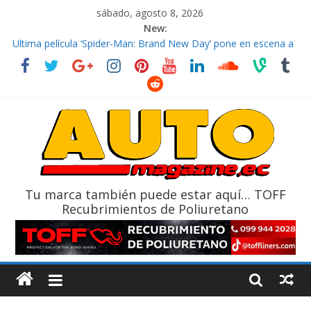
sábado, agosto 8, 2026
New:
Ultima película ‘Spider‑Man: Brand New Day’ pone en escena a
BMW
¿Qué puede pasar con tu vehículo si permanece varios días sin
usar?
La Vuelta al Ecuador 2026, edición 47ª, recorre 7 provincias en 8
días
La FEDAK recibe 12 Sinotruk Bolden para cubrir las rutas de La
Vuelta
El costo de tener un vehículo gana protagonismo a la hora de
decidir
Tu marca también puede estar aquí… TOFF
Recubrimientos de Poliuretano