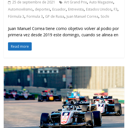
,
,
25 de septiembre de 2021
Art Grand Prix
Auto Magazine
,
,
,
,
,
,
Automovilismo
deportes
Ecuador
Entrevista
Estados Unidos
F3
,
,
,
,
Fórmula 3
Formula 3
GP de Rusia
Juan Manuel Correa
Sochi
Juan Manuel Correa tiene como objetivo volver al podio por
primera vez desde 2019 este domingo, cuando se alinea en
Read more