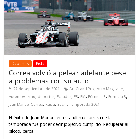
Deportes
Pista
Correa volvió a pelear adelante pese
a problemas con su auto
,
,
27 de septiembre de 2021
Art Grand Prix
Auto Magazine
,
,
,
,
,
,
,
Automovilismo
deportes
Ecuador
F3
FIA
Fórmula 3
Formula 3
,
,
,
Juan Manuel Correa
Rusia
Sochi
Temporada 2021
El éxito de Juan Manuel en esta última carrera de la
temporada fue poder decir ¡objetivo cumplido! Recuperar al
piloto, cerca