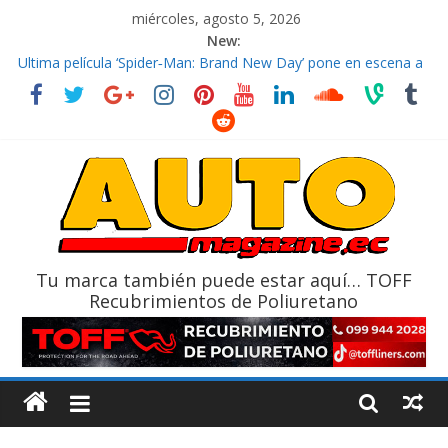
miércoles, agosto 5, 2026
New:
El costo de tener un vehículo gana protagonismo a la hora de
decidir
Ultima película ‘Spider‑Man: Brand New Day’ pone en escena a
BMW
¿Qué puede pasar con tu vehículo si permanece varios días sin
usar?
La Vuelta al Ecuador 2026, edición 47ª, recorre 7 provincias en 8
días
La FEDAK recibe 12 Sinotruk Bolden para cubrir las rutas de La
Vuelta
Tu marca también puede estar aquí… TOFF
Recubrimientos de Poliuretano