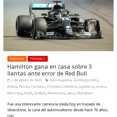
Deportes
Fórmula 1
Hamilton gana en casa sobre 3
llantas ante error de Red Bull
,
,
2 de agosto de 2020
Automagazine
AutoMagazineEc
,
,
,
,
,
,
,
Bottas
Ferrari
Formula1
Fórmula1
Hamilton
Inglaterra
Leclerc
,
,
,
,
,
Mercedes
Pirelli
RedBull
Reventones
Sainz
Silverstone
Fue una interesante carrera la vivida hoy en trazado de
Silverstone, la cuna del automovilismo desde hace 70 años,
con