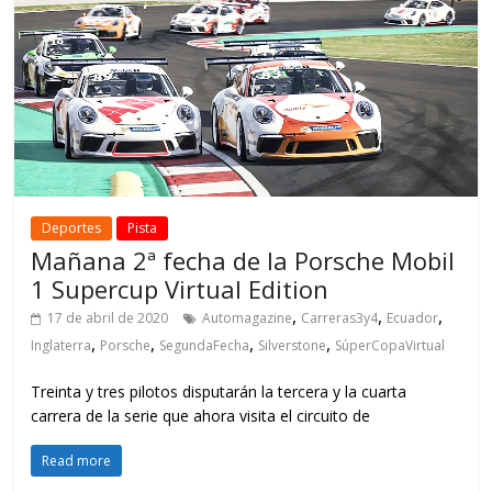
Deportes
Pista
Mañana 2ª fecha de la Porsche Mobil
1 Supercup Virtual Edition
,
,
,
17 de abril de 2020
Automagazine
Carreras3y4
Ecuador
,
,
,
,
Inglaterra
Porsche
SegundaFecha
Silverstone
SúperCopaVirtual
Treinta y tres pilotos disputarán la tercera y la cuarta
carrera de la serie que ahora visita el circuito de
Read more