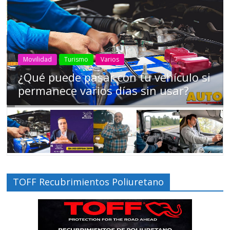
AEADE
Industria
Motociclismo
Motos
Movilidad
Campaña busca cambiar destino de
los motociclistas en la región
TOFF Recubrimientos Poliuretano