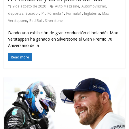
,
,
9 de agosto de 2020
Auto Magazine
Automovilismo
,
,
,
,
,
,
deportes
Ecuador
F1
Fórmula 1
Formula1
Inglaterra
Max
,
,
Verstappen
Red Bull
Silverstone
Dando una exhibición de gran conducción el holandés Max
Verstappen ha ganado en Silverstone el Gran Premio 70
Aniversario de la
Read more