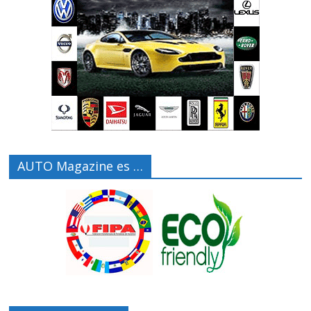
AUTO Magazine es …