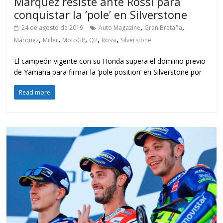
Márquez resiste ante Rossi para
conquistar la ‘pole’ en Silverstone
,
,
24 de agosto de 2019
Auto Magazine
Gran Bretaña
,
,
,
,
,
Márquez
Miller
MotoGP
Q2
Rossi
Silverstone
El campeón vigente con su Honda supera el dominio previo
de Yamaha para firmar la ‘pole position’ en Silverstone por
Read more