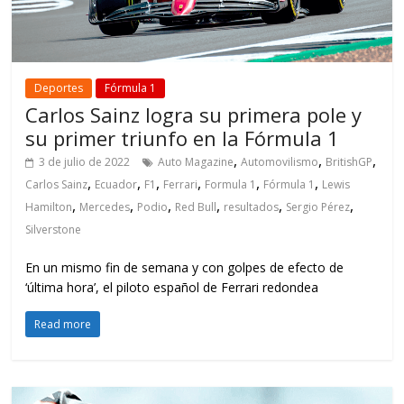
Deportes
Fórmula 1
Carlos Sainz logra su primera pole y
su primer triunfo en la Fórmula 1
,
,
,
3 de julio de 2022
Auto Magazine
Automovilismo
BritishGP
,
,
,
,
,
,
Carlos Sainz
Ecuador
F1
Ferrari
Formula 1
Fórmula 1
Lewis
,
,
,
,
,
,
Hamilton
Mercedes
Podio
Red Bull
resultados
Sergio Pérez
Silverstone
En un mismo fin de semana y con golpes de efecto de
‘última hora’, el piloto español de Ferrari redondea
Read more