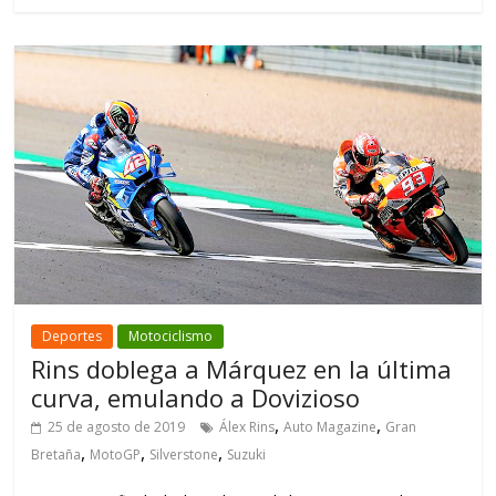
Deportes
Motociclismo
Rins doblega a Márquez en la última
curva, emulando a Dovizioso
,
,
25 de agosto de 2019
Álex Rins
Auto Magazine
Gran
,
,
,
Bretaña
MotoGP
Silverstone
Suzuki