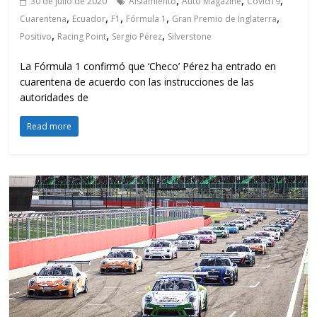
,
,
,
30 de julio de 2020
Aislamiento
Auto Magazine
Covid19
,
,
,
,
,
Cuarentena
Ecuador
F1
Fórmula 1
Gran Premio de Inglaterra
,
,
,
Positivo
Racing Point
Sergio Pérez
Silverstone
La Fórmula 1 confirmó que ‘Checo’ Pérez ha entrado en
cuarentena de acuerdo con las instrucciones de las
autoridades de
Read more