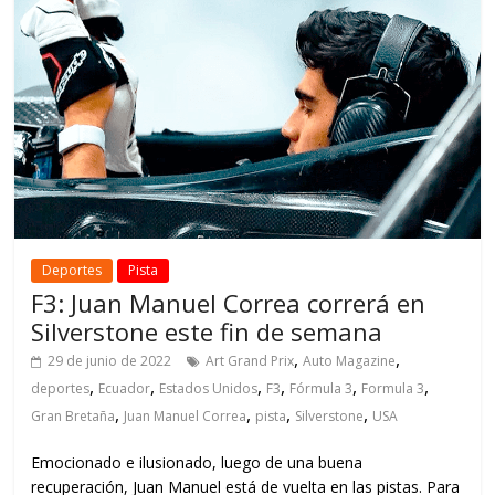
Deportes
Pista
F3: Juan Manuel Correa correrá en
Silverstone este fin de semana
,
,
29 de junio de 2022
Art Grand Prix
Auto Magazine
,
,
,
,
,
,
deportes
Ecuador
Estados Unidos
F3
Fórmula 3
Formula 3
,
,
,
,
Gran Bretaña
Juan Manuel Correa
pista
Silverstone
USA
Emocionado e ilusionado, luego de una buena
recuperación, Juan Manuel está de vuelta en las pistas. Para