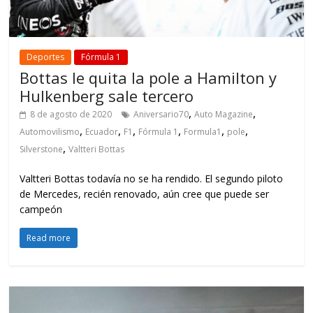
Deportes
Fórmula 1
Bottas le quita la pole a Hamilton y
Hulkenberg sale tercero
,
,
8 de agosto de 2020
Aniversario70
Auto Magazine
,
,
,
,
,
,
Automovilismo
Ecuador
F1
Fórmula 1
Formula1
pole
,
Silverstone
Valtteri Bottas
Valtteri Bottas todavía no se ha rendido. El segundo piloto
de Mercedes, recién renovado, aún cree que puede ser
campeón
Read more