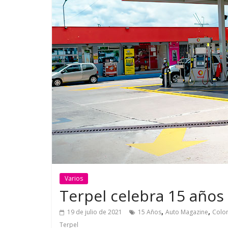
GM reafirma su
¿Qué puede
compromiso con movilidad
vehículo si
más segura y conectada
varios días
Varios
Terpel celebra 15 años
,
,
19 de julio de 2021
15 Años
Auto Magazine
Colo
Terpel