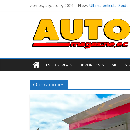
viernes, agosto 7, 2026
New:
El costo de tener un 
Ultima película ‘Spi
¿Qué puede pasar con 
La Vuelta al Ecuador 2
La FEDAK recibe 12 Si
INDUSTRIA
DEPORTES
MOTOS
Operaciones
Industria
Movilidad
Varios
Movilidad
Turi