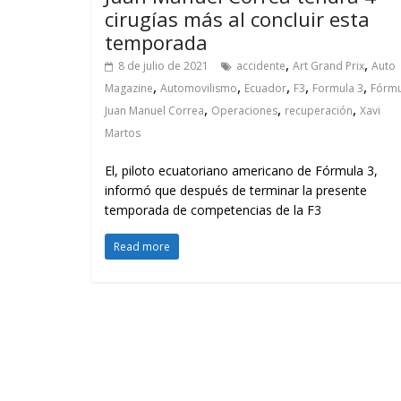
cirugías más al concluir esta
temporada
,
,
8 de julio de 2021
accidente
Art Grand Prix
Auto
,
,
,
,
,
Magazine
Automovilismo
Ecuador
F3
Formula 3
Fórmu
,
,
,
Juan Manuel Correa
Operaciones
recuperación
Xavi
Martos
El, piloto ecuatoriano americano de Fórmula 3,
informó que después de terminar la presente
temporada de competencias de la F3
Read more