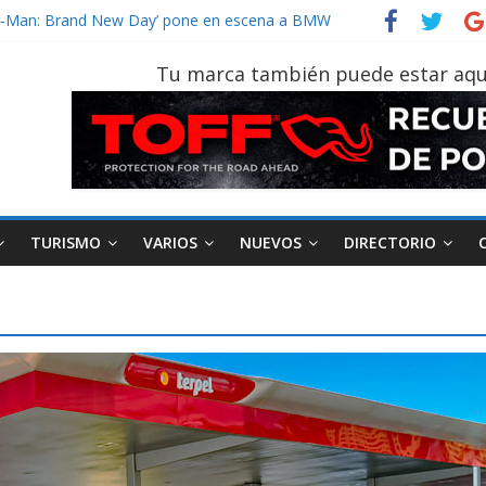
vehículo gana protagonismo a la hora de decidir
der‑Man: Brand New Day’ pone en escena a BMW
tu vehículo si permanece varios días sin usar?
Tu marca también puede estar aqu
026, edición 47ª, recorre 7 provincias en 8 días
notruk Bolden para cubrir las rutas de La Vuelta
TURISMO
VARIOS
NUEVOS
DIRECTORIO
AEADE
Industria
Motociclismo
M
smo
Varios
Movilidad