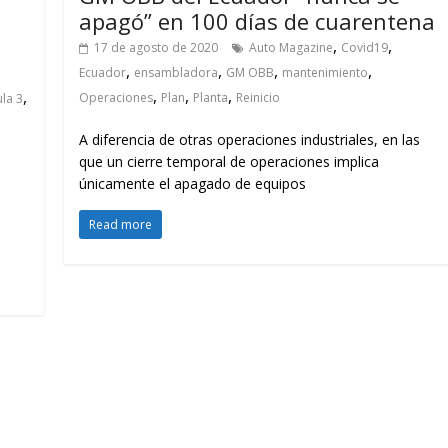
apagó” en 100 días de cuarentena
,
,
17 de agosto de 2020
Auto Magazine
Covid19
,
,
,
,
Ecuador
ensambladora
GM OBB
mantenimiento
,
,
,
,
Operaciones
Plan
Planta
Reinicio
la 3
A diferencia de otras operaciones industriales, en las
que un cierre temporal de operaciones implica
únicamente el apagado de equipos
Read more