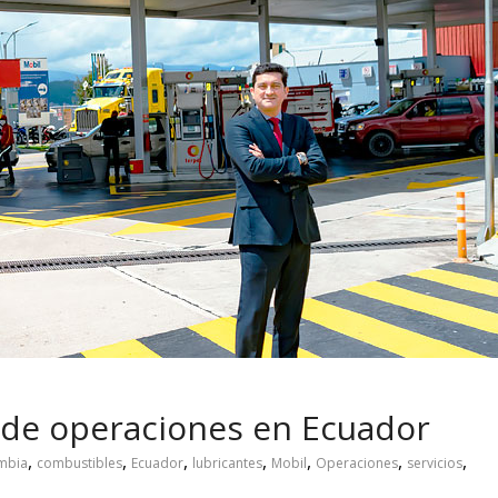
 pasar con tu
Campaña busca cambiar
 permanece
destino de los motociclis
 sin usar?
en la región
 de operaciones en Ecuador
,
,
,
,
,
,
,
mbia
combustibles
Ecuador
lubricantes
Mobil
Operaciones
servicios