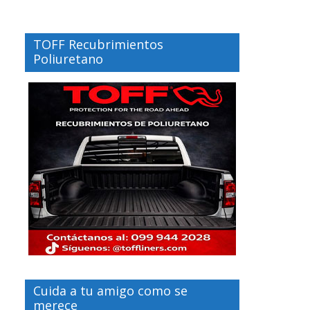
TOFF Recubrimientos
Poliuretano
Cuida a tu amigo como se
merece