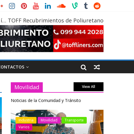
í… TOFF Recubrimientos de Poliuretano
CONTACTOS
Movilidad
View All
Noticias de la Comunidad y Tránsito
otos
Industria
Movilidad
Transporte
Industria
Varios
Varios