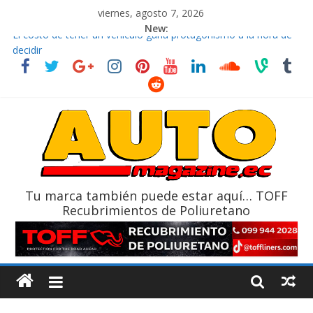
viernes, agosto 7, 2026
New:
El costo de tener un vehículo gana protagonismo a la hora de
decidir
Ultima película ‘Spider‑Man: Brand New Day’ pone en escena a
BMW
¿Qué puede pasar con tu vehículo si permanece varios días sin
usar?
La Vuelta al Ecuador 2026, edición 47ª, recorre 7 provincias en 8
días
La FEDAK recibe 12 Sinotruk Bolden para cubrir las rutas de La
Vuelta
Tu marca también puede estar aquí… TOFF
Recubrimientos de Poliuretano