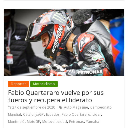
Deportes
Motociclismo
Fabio Quartararo vuelve por sus
fueros y recupera el liderato
,
27 de septiembre de 2020
Auto Magazine
Campeonato
,
,
,
,
,
Mundial
CatalunyaGP
Ecuador
Fabio Quartararo
Líder
,
,
,
,
Montmeló
MotoGP
Motovelocidad
Petronas
Yamaha