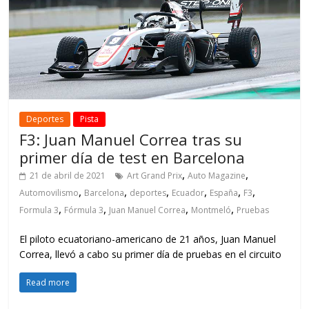
Deportes
Pista
F3: Juan Manuel Correa tras su
primer día de test en Barcelona
,
,
21 de abril de 2021
Art Grand Prix
Auto Magazine
,
,
,
,
,
,
Automovilismo
Barcelona
deportes
Ecuador
España
F3
,
,
,
,
Formula 3
Fórmula 3
Juan Manuel Correa
Montmeló
Pruebas
El piloto ecuatoriano-americano de 21 años, Juan Manuel
Correa, llevó a cabo su primer día de pruebas en el circuito
Read more