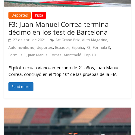
Deportes
Pista
F3: Juan Manuel Correa termina
décimo en los test de Barcelona
,
,
22 de abril de 2021
Art Grand Prix
Auto Magazine
,
,
,
,
,
,
Automovilismo
deportes
Ecuador
España
F3
Fórmula 3
,
,
,
Formula 3
Juan Manuel Correa
Montmeló
Top 10
El piloto ecuatoriano-americano de 21 años, Juan Manuel
Correa, concluyó en el “top 10” de las pruebas de la FIA
Read more