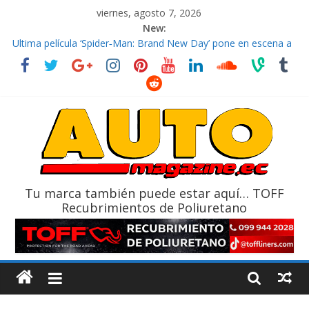
viernes, agosto 7, 2026
New:
El costo de tener un vehículo gana protagonismo a la hora de
decidir
Ultima película ‘Spider‑Man: Brand New Day’ pone en escena a
BMW
¿Qué puede pasar con tu vehículo si permanece varios días sin
usar?
La Vuelta al Ecuador 2026, edición 47ª, recorre 7 provincias en 8
días
La FEDAK recibe 12 Sinotruk Bolden para cubrir las rutas de La
Vuelta
Tu marca también puede estar aquí… TOFF
Recubrimientos de Poliuretano