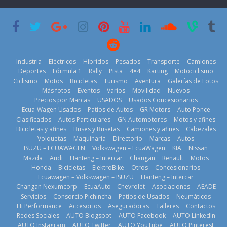
su mejor 1er
Cup’
escena a
semestre en la
BMW
6 de mayo de
historia
29 de julio de
2026
11 de julio de
2026
2026
Industria
Eléctricos
Híbridos
Pesados
Transporte
Camiones
Deportes
Fórmula 1
Rally
Pista
4×4
Karting
Motociclismo
Ciclismo
Motos
Bicicletas
Turismo
Aventura
Galerías de Fotos
Más fotos
Eventos
Varios
Movilidad
Nuevos
La Vuelta al
Precios por Marcas
USADOS
Usados Concesionarios
Ecuador 2026,
¿Qué puede
Ecua-Wagen Usados
Patios de Autos
GR Motors
Auto Ponce
BMW, Toyota,
edición 47ª,
pasar con tu
Clasificados
Autos Particulares
GN Automotores
Motos y afines
Bosch y
recorre 7
vehículo si
Bicicletas y afines
Buses y Busetas
Camiones y afines
Cabezales
Repsol
provincias en 8
permanece
Volquetas
Maquinaria
Directorio
Marcas
Autos
prueban flota
días
varios días sin
ISUZU – ECUAWAGEN
Volkswagen – EcuaWagen
KIA
Nissan
que usa
usar?
1 de agosto de
Mazda
Audi
Hanteng – Intercar
Changan
Renault
Motos
gasolina 100%
3 de agosto de
Honda
Bicicletas
ElektroBike
Otros
Concesionarios
2026
renovable
Ecuawagen – Volkswagen – ISUZU
Hanteng – Intercar
2026
25 de julio de
Changan Nexumcorp
EcuaAuto – Chevrolet
Asociaciones
AEADE
Servicios
Consorcio Pichincha
Patios de Usados
Neumáticos
2026
Hi Performance
Accesorios
Aseguradoras
Talleres
Contactos
Redes Sociales
AUTO Blogspot
AUTO Facebook
AUTO LinkedIn
AUTO Instagram
AUTO Twitter
AUTO YouTube
AUTO Pinterest