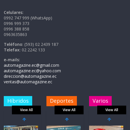
Celulares:
0992 747 999 (WhatsApp)
0996 999 373
0996 388 858
0963635863
Teléfono
: (593) 02 2439 187
Telefax:
02 2242 133
e-mails:
automagazine.ec@gmail.com
automagazine.ec@yahoo.com
direccion@automagazine.ec
ventas@automagazine.ec
Híbridos
Deportes
Varios
View All
View All
View All