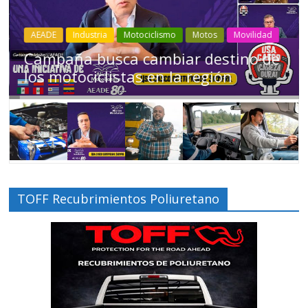
Industria
Movilidad
Transporte
Varios
Choferes profesionales mantienen a
Ecuador en movimiento
TOFF Recubrimientos Poliuretano