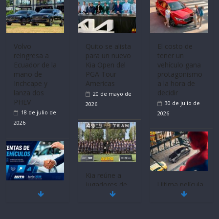
Volvo
Quito se alista
El costo de
reingresa a
para un nuevo
tener un
Ecuador de la
Kia Open del
vehículo gana
mano de
PGA Tour
protagonismo
Inchcape y
Americas
a la hora de
lanza dos
decidir
20 de mayo de
PHEV
30 de julio de
2026
18 de julio de
2026
2026
Kia reúne a
jugadores de
Ultima película
Mercado
fútbol de todo
‘Spider‑Man:
automotor
el mundo en
Brand New
nacional cierra
‘Kia OMBC
Day’ pone en