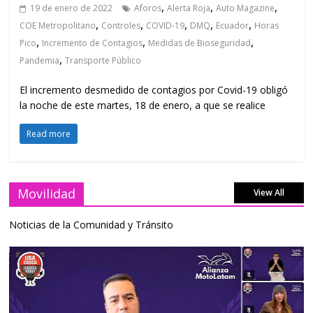
,
,
,
19 de enero de 2022
Aforos
Alerta Roja
Auto Magazine
,
,
,
,
,
COE Metropolitano
Controles
COVID-19
DMQ
Ecuador
Horas
,
,
,
Pico
Incremento de Contagios
Medidas de Bioseguridad
,
Pandemia
Transporte Público
El incremento desmedido de contagios por Covid-19 obligó
la noche de este martes, 18 de enero, a que se realice
Read more
Movilidad
View All
Noticias de la Comunidad y Tránsito