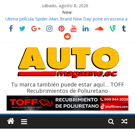
sábado, agosto 8, 2026
New:
El costo de tener un vehículo gana protagonismo a la hora de
decidir
Ultima película ‘Spider‑Man: Brand New Day’ pone en escena a
BMW
¿Qué puede pasar con tu vehículo si permanece varios días sin
usar?
La Vuelta al Ecuador 2026, edición 47ª, recorre 7 provincias en 8
días
La FEDAK recibe 12 Sinotruk Bolden para cubrir las rutas de La
Vuelta
Tu marca también puede estar aquí… TOFF
Recubrimientos de Poliuretano