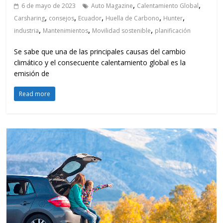
,
,
6 de mayo de 2023
Auto Magazine
Calentamiento Global
,
,
,
,
,
Carsharing
consejos
Ecuador
Huella de Carbono
Hunter
,
,
,
industria
Mantenimientos
Movilidad sostenible
planificación
Se sabe que una de las principales causas del cambio
climático y el consecuente calentamiento global es la
emisión de
Read more