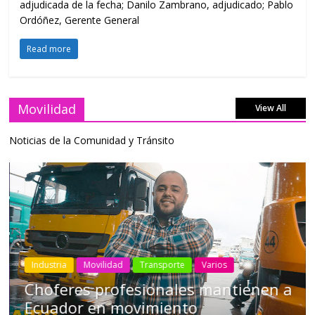
adjudicada de la fecha; Danilo Zambrano, adjudicado; Pablo
Ordóñez, Gerente General
Read more
Movilidad
View All
Noticias de la Comunidad y Tránsito
Industria
Movilidad
Transporte
Varios
Choferes profesionales mantienen a
Ecuador en movimiento