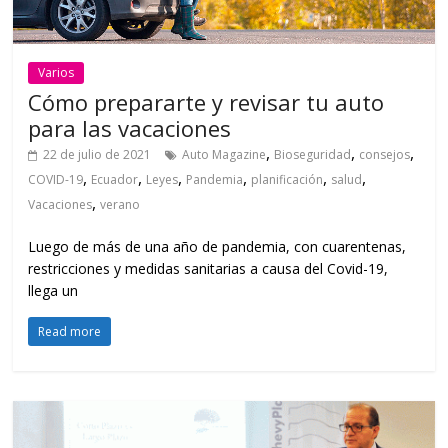
Varios
Cómo prepararte y revisar tu auto
para las vacaciones
,
,
,
22 de julio de 2021
Auto Magazine
Bioseguridad
consejos
,
,
,
,
,
,
COVID-19
Ecuador
Leyes
Pandemia
planificación
salud
,
Vacaciones
verano
Luego de más de una año de pandemia, con cuarentenas,
restricciones y medidas sanitarias a causa del Covid-19,
llega un
Read more