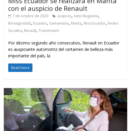
Miss Ecuador se realizará en Manta
con el auspicio de Renault
,
,
7 de octubre de 2020
auspicio
Auto Magazine
,
,
,
,
,
Bioseguridad
Ecuador
Gamavisión
Manta
Miss Ecuador
Redes
,
,
Sociales
Renault
Transmisión
Por décimo segundo año consecutivo, Renault en Ecuador
es auspiciante automotriz del certamen de belleza más
importante del país, la
Read more