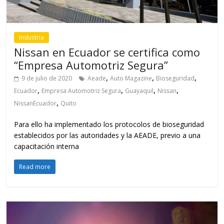
Industria
Nissan en Ecuador se certifica como
“Empresa Automotriz Segura”
,
,
,
9 de julio de 2020
Aeade
Auto Magazine
Bioseguridad
,
,
,
,
Ecuador
Empresa Automotriz Segura
Guayaquil
Nissan
,
NissanEcuador
Quito
Para ello ha implementado los protocolos de bioseguridad
establecidos por las autoridades y la AEADE, previo a una
capacitación interna
Read more