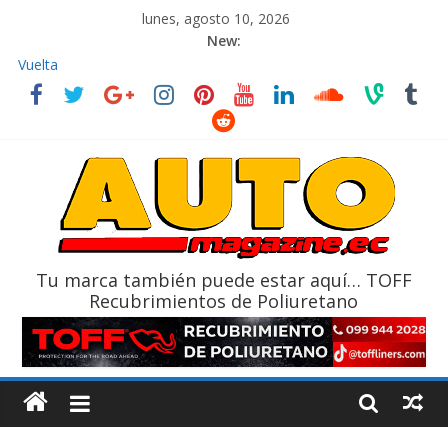
lunes, agosto 10, 2026
New:
La FEDAK recibe 12 Sinotruk Bolden para cubrir las rutas de La
Vuelta
El costo de tener un vehículo gana protagonismo a la hora de
decidir
Mercado automotor ecuatoriano creció un 28% en julio de
2026
¿Qué puede pasar con tu vehículo si permanece varios días sin
usar?
La Vuelta al Ecuador 2026, edición 47ª, recorre 7 provincias en 8
días
Tu marca también puede estar aquí… TOFF
Recubrimientos de Poliuretano