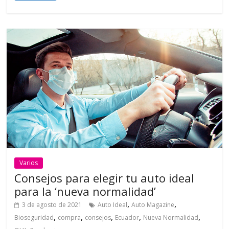
Varios
Consejos para elegir tu auto ideal
para la ‘nueva normalidad’
,
,
3 de agosto de 2021
Auto Ideal
Auto Magazine
,
,
,
,
,
Bioseguridad
compra
consejos
Ecuador
Nueva Normalidad