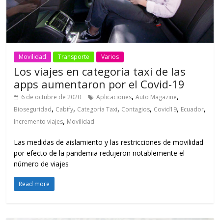
Movilidad
Transporte
Varios
Los viajes en categoría taxi de las
apps aumentaron por el Covid-19
,
,
6 de octubre de 2020
Aplicaciones
Auto Magazine
,
,
,
,
,
,
Bioseguridad
Cabify
Categoría Taxi
Contagios
Covid19
Ecuador
,
Incremento viajes
Movilidad
Las medidas de aislamiento y las restricciones de movilidad
por efecto de la pandemia redujeron notablemente el
número de viajes
Read more