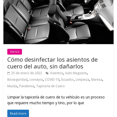
Varios
Cómo desinfectar los asientos de
cuero del auto, sin dañarlos
,
,
25 de enero de 2022
Asientos
Auto Magazine
,
,
,
,
,
,
Bioseguridad
consejos
COVID-19
Ecuador
Limpieza
Maresa
,
,
Mazda
Pandemia
Tapicería de Cuero
Limpiar la tapicería de cuero de tu vehículo es un proceso
que requiere mucho tiempo y tino, por lo que
Read more