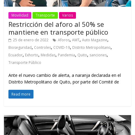
Movilidad
Transporte
Varios
Restricción del aforo al 50% se
mantiene en transporte público
,
,
,
25 de enero de 2022
Aforos
AMT
Auto Magazine
,
,
,
,
Bioseguridad
Controles
COVID-19
Distrito Metropolitano
,
,
,
,
,
,
Ecuador
Exhorto
Medidas
Pandemia
Quito
sanciones
Transporte Público
Ante el nuevo cambio de alerta, a naranja declarada en el
Distrito Metropolitano de Quito, por parte del Comité de
Read more