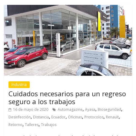
Industria
Cuidados necesarios para un regreso
seguro a los trabajos
,
,
,
16 de mayo de 2020
Automagazine
Ayasa
Bioseguridad
,
,
,
,
,
,
Desinfección
Distancia
Ecuador
Oficinas
Protocolos
Renault
,
,
Retorno
Talleres
Trabajos