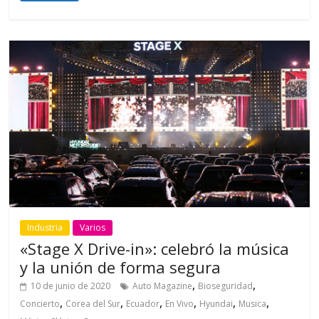
Industria
Varios
«Stage X Drive-in»: celebró la música
y la unión de forma segura
,
,
10 de junio de 2020
Auto Magazine
Bioseguridad
,
,
,
,
,
,
Concierto
Corea del Sur
Ecuador
En Vivo
Hyundai
Musica