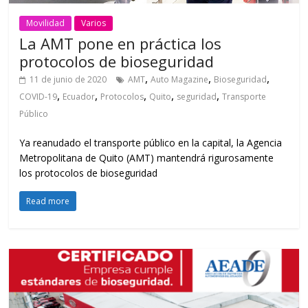
Movilidad
Varios
La AMT pone en práctica los
protocolos de bioseguridad
,
,
,
11 de junio de 2020
AMT
Auto Magazine
Bioseguridad
,
,
,
,
,
COVID-19
Ecuador
Protocolos
Quito
seguridad
Transporte
Público
Ya reanudado el transporte público en la capital, la Agencia
Metropolitana de Quito (AMT) mantendrá rigurosamente
los protocolos de bioseguridad
Read more