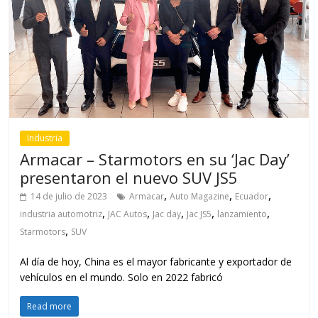
Industria
Armacar – Starmotors en su ‘Jac Day’
presentaron el nuevo SUV JS5
,
,
,
14 de julio de 2023
Armacar
Auto Magazine
Ecuador
,
,
,
,
,
industria automotriz
JAC Autos
Jac day
Jac JS5
lanzamiento
,
Starmotors
SUV
Al día de hoy, China es el mayor fabricante y exportador de
vehículos en el mundo. Solo en 2022 fabricó
Read more