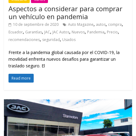
Aspectos a considerar para comprar
un vehículo en pandemia
,
,
,
10 de septiembre de 2020
Auto Magazine
autos
compra
,
,
,
,
,
,
,
Ecuador
Garantías
JAC
JAC Autos
Nuevos
Pandemia
Precio
,
,
recomendaciones
seguridad
Usados
Frente a la pandemia global causada por el COVID-19, la
movilidad enfrenta nuevos desafíos para garantizar un
traslado seguro. El
Read more