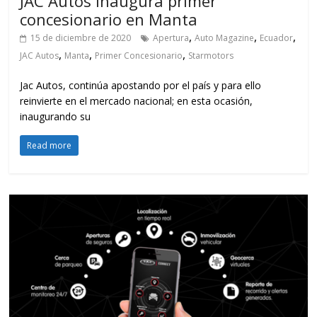
JAC Autos inaugura primer
concesionario en Manta
,
,
,
15 de diciembre de 2020
Apertura
Auto Magazine
Ecuador
,
,
,
JAC Autos
Manta
Primer Concesionario
Starmotors
Jac Autos, continúa apostando por el país y para ello
reinvierte en el mercado nacional; en esta ocasión,
inaugurando su
Read more