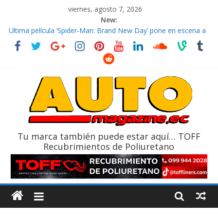
viernes, agosto 7, 2026
New:
El costo de tener un vehículo gana protagonismo a la hora de
decidir
Ultima película ‘Spider‑Man: Brand New Day’ pone en escena a
BMW
¿Qué puede pasar con tu vehículo si permanece varios días sin
usar?
La Vuelta al Ecuador 2026, edición 47ª, recorre 7 provincias en 8
días
La FEDAK recibe 12 Sinotruk Bolden para cubrir las rutas de La
Vuelta
Tu marca también puede estar aquí… TOFF
Recubrimientos de Poliuretano