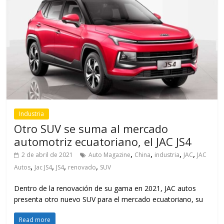
Industria
Otro SUV se suma al mercado
automotriz ecuatoriano, el JAC JS4
,
,
,
,
2 de abril de 2021
Auto Magazine
China
industria
JAC
JAC
,
,
,
,
Autos
Jac JS4
JS4
renovado
SUV
Dentro de la renovación de su gama en 2021, JAC autos
presenta otro nuevo SUV para el mercado ecuatoriano, su
Read more