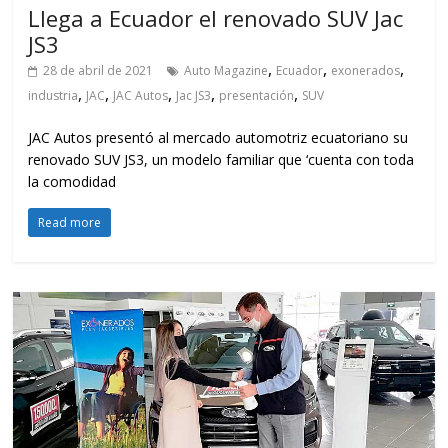
Llega a Ecuador el renovado SUV Jac
JS3
,
,
,
28 de abril de 2021
Auto Magazine
Ecuador
exonerados
,
,
,
,
,
industria
JAC
JAC Autos
Jac JS3
presentación
SUV
JAC Autos presentó al mercado automotriz ecuatoriano su
renovado SUV JS3, un modelo familiar que ‘cuenta con toda
la comodidad
Read more