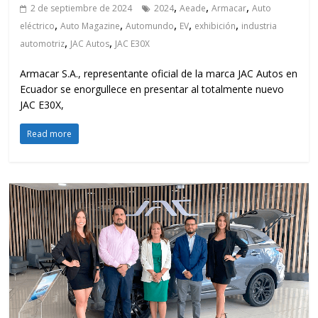
,
,
,
2 de septiembre de 2024
2024
Aeade
Armacar
Auto
,
,
,
,
,
eléctrico
Auto Magazine
Automundo
EV
exhibición
industria
,
,
automotriz
JAC Autos
JAC E30X
Armacar S.A., representante oficial de la marca JAC Autos en
Ecuador se enorgullece en presentar al totalmente nuevo
JAC E30X,
Read more