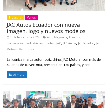
Industria
Varios
JAC Autos Ecuador con nueva
imagen, logo y nuevos modelos
,
,
1 de febrero de 2024
Auto Magazine
Ecuador
,
,
,
,
,
inauguración
industria automotriz
JAC
JAC Autos
Jac Ecuador
Jac
,
Motors
Starmotors
La icónica marca automotriz china, JAC Motors, con más de
60 años de trayectoria, presente en 130 países, y con
Read more