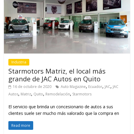
Industria
Starmotors Matriz, el local más
grande de JAC Autos en Quito
,
,
,
16 de octubre de 2020
Auto Magazine
Ecuador
JAC
JAC
,
,
,
,
Autos
Matriz
Quito
Remodelación
Starmotors
El servicio que brinda un concesionario de autos a sus
clientes suele ser mucho más valorado que la compra en
Read more