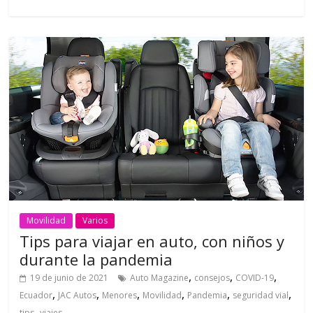
Movilidad
Varios
Tips para viajar en auto, con niños y
durante la pandemia
,
,
,
19 de junio de 2021
Auto Magazine
consejos
COVID-19
,
,
,
,
,
,
Ecuador
JAC Autos
Menores
Movilidad
Pandemia
seguridad vial
,
tips
viajes