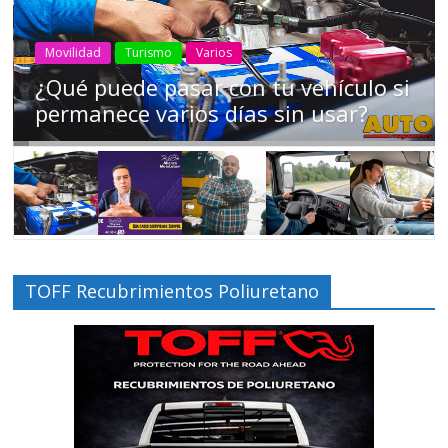
AEADE
Industria
Motociclismo
Motos
Movilidad
Campaña busca cambiar destino de
los motociclistas en la región
TOFF Recubrimientos Poliuretano