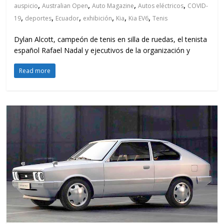
,
,
,
,
auspicio
Australian Open
Auto Magazine
Autos eléctricos
COVID-
,
,
,
,
,
,
19
deportes
Ecuador
exhibición
Kia
Kia EV6
Tenis
Dylan Alcott, campeón de tenis en silla de ruedas, el tenista
español Rafael Nadal y ejecutivos de la organización y
Read more