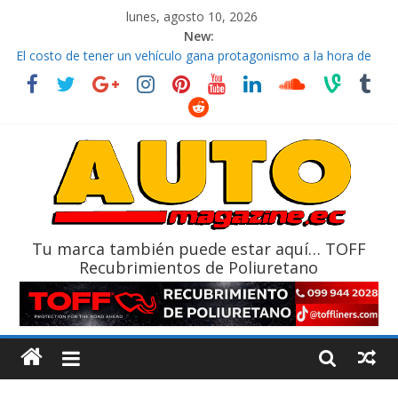
lunes, agosto 10, 2026
New:
La FEDAK recibe 12 Sinotruk Bolden para cubrir las rutas de La
Vuelta
El costo de tener un vehículo gana protagonismo a la hora de
decidir
Mercado automotor ecuatoriano creció un 28% en julio de
2026
¿Qué puede pasar con tu vehículo si permanece varios días sin
usar?
La Vuelta al Ecuador 2026, edición 47ª, recorre 7 provincias en 8
días
Tu marca también puede estar aquí… TOFF
Recubrimientos de Poliuretano