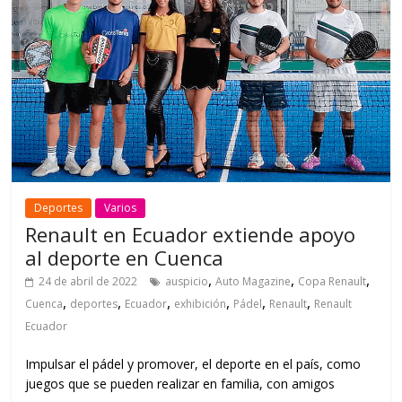
Deportes
Varios
Renault en Ecuador extiende apoyo
al deporte en Cuenca
,
,
,
24 de abril de 2022
auspicio
Auto Magazine
Copa Renault
,
,
,
,
,
,
Cuenca
deportes
Ecuador
exhibición
Pádel
Renault
Renault
Ecuador
Impulsar el pádel y promover, el deporte en el país, como
juegos que se pueden realizar en familia, con amigos