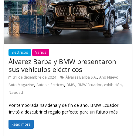
Eléctricos
Varios
Álvarez Barba y BMW presentaron
sus vehículos eléctricos
,
,
31 de diciembre de 2024
Álvarez Barba S.A.
Año Nuevo
,
,
,
,
,
Auto Magazine
Autos eléctricos
BMW
BMW Ecuador
exhibición
Navidad
Por temporada navideña y de fin de año, BMW Ecuador
‘invitó a descubrir el regalo perfecto para un futuro más
Read more