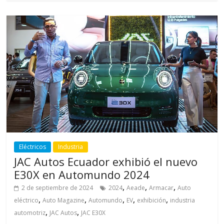
Eléctricos
Industria
JAC Autos Ecuador exhibió el nuevo
E30X en Automundo 2024
,
,
,
2 de septiembre de 2024
2024
Aeade
Armacar
Auto
,
,
,
,
,
eléctrico
Auto Magazine
Automundo
EV
exhibición
industria
,
,
automotriz
JAC Autos
JAC E30X