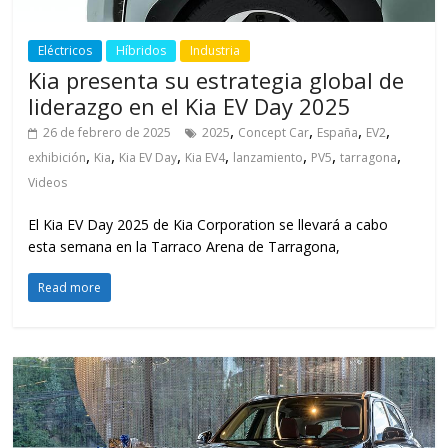
Eléctricos
Híbridos
Industria
Kia presenta su estrategia global de
liderazgo en el Kia EV Day 2025
,
,
,
,
26 de febrero de 2025
2025
Concept Car
España
EV2
,
,
,
,
,
,
,
exhibición
Kia
Kia EV Day
Kia EV4
lanzamiento
PV5
tarragona
Videos
El Kia EV Day 2025 de Kia Corporation se llevará a cabo
esta semana en la Tarraco Arena de Tarragona,
Read more