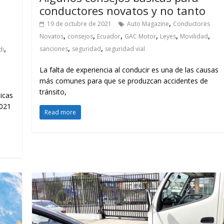
conductores novatos y no tanto
,
19 de octubre de 2021
Auto Magazine
Conductores
,
,
,
,
,
,
Novatos
consejos
Ecuador
GAC Motor
Leyes
Movilidad
,
,
,
sanciones
seguridad
seguridad vial
di
La falta de experiencia al conducir es una de las causas
más comunes para que se produzcan accidentes de
tránsito,
icas
2021
Read more