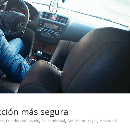
 pasar con tu
Campaña busca cambiar
 permanece
destino de los motociclis
 sin usar?
en la región
cción más segura
,
,
,
,
,
,
,
ine
Ecuador
educación
Educación Vial
GAC Motor
Leyes
Movilidad