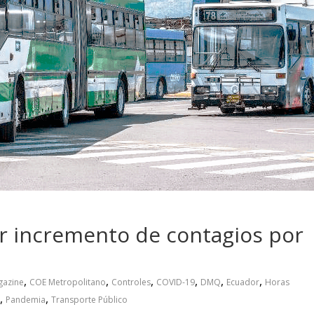
 pasar con tu
Campaña busca cambiar
 permanece
destino de los motociclis
 sin usar?
en la región
or incremento de contagios por
,
,
,
,
,
,
gazine
COE Metropolitano
Controles
COVID-19
DMQ
Ecuador
Horas
,
,
Pandemia
Transporte Público