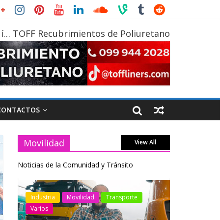
í… TOFF Recubrimientos de Poliuretano
CONTACTOS
Movilidad
View All
Noticias de la Comunidad y Tránsito
otos
Industria
Movilidad
Transporte
Industria
Varios
Varios