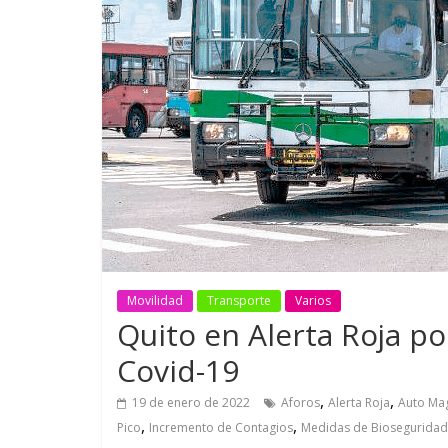
GM reafirma su
¿Qué puede
compromiso con movilidad
vehículo si
más segura y conectada
varios días
Movilidad
Transporte
Varios
Quito en Alerta Roja p
Covid-19
,
,
19 de enero de 2022
Aforos
Alerta Roja
Auto Ma
,
,
Pico
Incremento de Contagios
Medidas de Bioseguridad