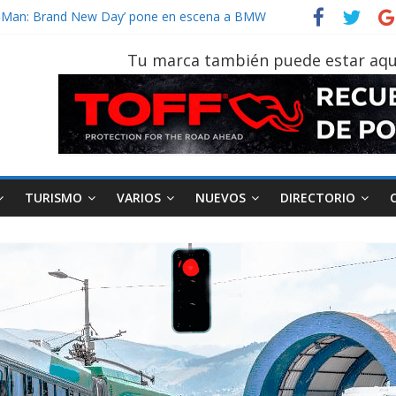
vehículo gana protagonismo a la hora de decidir
der‑Man: Brand New Day’ pone en escena a BMW
tu vehículo si permanece varios días sin usar?
Tu marca también puede estar aqu
026, edición 47ª, recorre 7 provincias en 8 días
otruk Bolden para cubrir las rutas de La Vuelta
TURISMO
VARIOS
NUEVOS
DIRECTORIO
AEADE
Industria
Motociclismo
M
smo
Varios
Movilidad