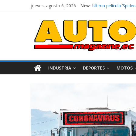
jueves, agosto 6, 2026
New:
El costo de tener un 
Ultima película ‘Spi
¿Qué puede pasar con 
La Vuelta al Ecuador 2
La FEDAK recibe 12 Sin
INDUSTRIA
DEPORTES
MOTOS
Industria
Movilidad
Varios
Movilidad
Turi