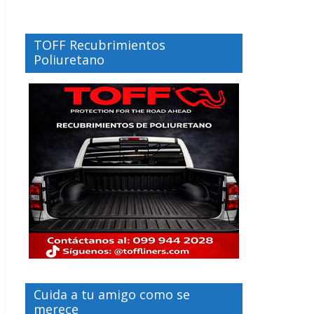
TOFF Recubrimientos
Poliuretano
Cuida a tu amigo como se
merece