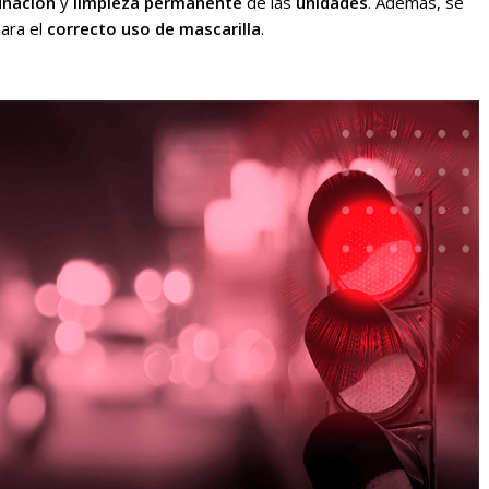
unación
y
limpieza permanente
de las
unidades
. Además, se
para el
correcto uso de mascarilla
.