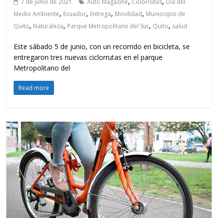
,
,
7 de junio de 2021
Auto Magazine
Ciclorrutas
Día del
,
,
,
,
Medio Ambiente
Ecuador
Entrega
Movilidad
Muniocipio de
,
,
,
,
Quito
Naturaleza
Parque Metropolitano del Sur
Quito
salud
Este sábado 5 de junio, con un recorrido en bicicleta, se
entregaron tres nuevas ciclorrutas en el parque
Metropolitano del
Read more