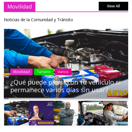
Movilidad
View All
Noticias de la Comunidad y Tránsito
AEADE
Industria
Motociclismo
Motos
Movilidad
Campaña busca cambiar destino de
los motociclistas en la región