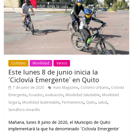
Ciclismo
Movilidad
Varios
Este lunes 8 de junio inicia la
´Ciclovía Emergente´ en Quito
,
,
7 de junio de 2020
Auto Magazine
Ciclismo Urbano
Ciclovía
,
,
,
,
Emergente
Ecuador
evaluación
Movilidad Saludable
Movilidad
,
,
,
,
,
Segura
Movilidad Sustentable
Permanencia
Quito
salud
Semáforo Amarillo
Mañana, lunes 8 junio de 2020, el Municipio de Quito
implementará la que ha denominado ´Ciclovía Emergente’