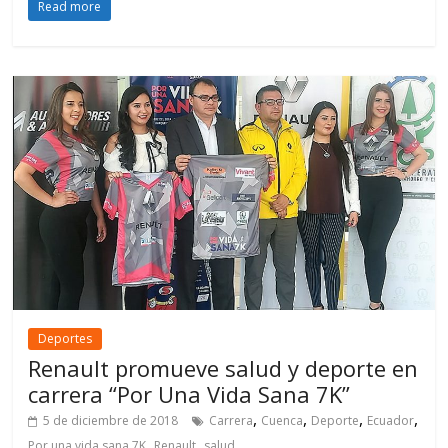
Read more
Deportes
Renault promueve salud y deporte en
carrera “Por Una Vida Sana 7K”
,
,
,
,
5 de diciembre de 2018
Carrera
Cuenca
Deporte
Ecuador
,
,
Por una vida sana 7K
Renault
salud