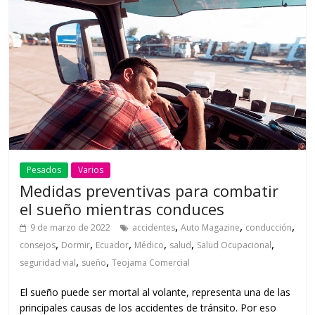
Pesados
Varios
Medidas preventivas para combatir
el sueño mientras conduces
,
,
,
9 de marzo de 2022
accidentes
Auto Magazine
conducción
,
,
,
,
,
,
consejos
Dormir
Ecuador
Médico
salud
Salud Ocupacional
,
,
seguridad vial
sueño
Teojama Comercial
El sueño puede ser mortal al volante, representa una de las
principales causas de los accidentes de tránsito. Por eso