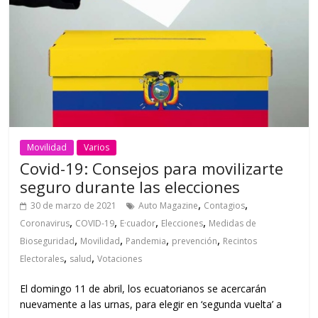
Movilidad
Varios
Covid-19: Consejos para movilizarte
seguro durante las elecciones
,
,
30 de marzo de 2021
Auto Magazine
Contagios
,
,
,
,
Coronavirus
COVID-19
E·cuador
Elecciones
Medidas de
,
,
,
,
Bioseguridad
Movilidad
Pandemia
prevención
Recintos
,
,
Electorales
salud
Votaciones
El domingo 11 de abril, los ecuatorianos se acercarán
nuevamente a las urnas, para elegir en ‘segunda vuelta’ a