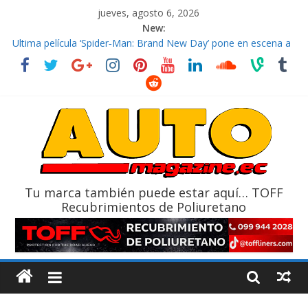
jueves, agosto 6, 2026
New:
El costo de tener un vehículo gana protagonismo a la hora de
decidir
Ultima película ‘Spider‑Man: Brand New Day’ pone en escena a
BMW
¿Qué puede pasar con tu vehículo si permanece varios días sin
usar?
La Vuelta al Ecuador 2026, edición 47ª, recorre 7 provincias en 8
días
La FEDAK recibe 12 Sinotruk Bolden para cubrir las rutas de La
Vuelta
Tu marca también puede estar aquí… TOFF
Recubrimientos de Poliuretano