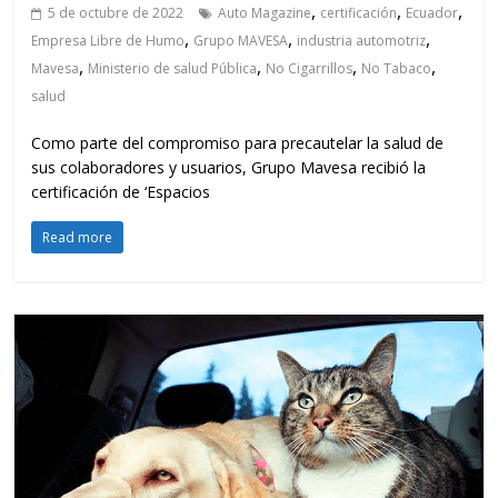
,
,
,
5 de octubre de 2022
Auto Magazine
certificación
Ecuador
,
,
,
Empresa Libre de Humo
Grupo MAVESA
industria automotriz
,
,
,
,
Mavesa
Ministerio de salud Pública
No Cigarrillos
No Tabaco
salud
Como parte del compromiso para precautelar la salud de
sus colaboradores y usuarios, Grupo Mavesa recibió la
certificación de ‘Espacios
Read more