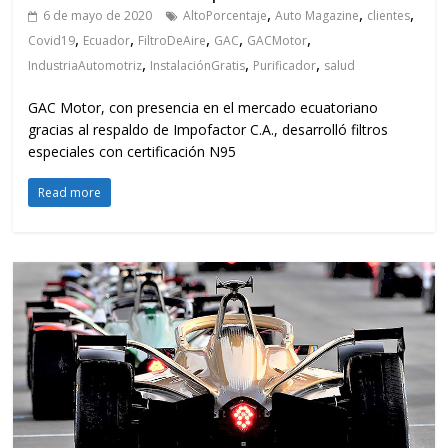
,
,
,
6 de mayo de 2020
AltoPorcentaje
Auto Magazine
clientes
,
,
,
,
,
Covid19
Ecuador
FiltroDeAire
GAC
GACMotor
,
,
,
IndustriaAutomotriz
InstalaciónGratis
Purificador
salud
GAC Motor, con presencia en el mercado ecuatoriano
gracias al respaldo de Impofactor C.A., desarrolló filtros
especiales con certificación N95
Read more