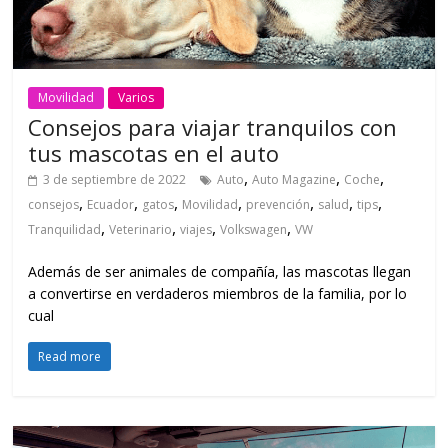
Movilidad
Varios
Consejos para viajar tranquilos con
tus mascotas en el auto
,
,
,
3 de septiembre de 2022
Auto
Auto Magazine
Coche
,
,
,
,
,
,
,
consejos
Ecuador
gatos
Movilidad
prevención
salud
tips
,
,
,
,
Tranquilidad
Veterinario
viajes
Volkswagen
VW
Además de ser animales de compañía, las mascotas llegan
a convertirse en verdaderos miembros de la familia, por lo
cual
Read more