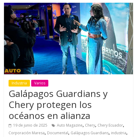
Industria
Varios
Galápagos Guardians y
Chery protegen los
océanos en alianza
,
,
,
19 de junio de 2025
Auto Magazine
Chery
Chery Ecuador
,
,
,
,
Corporación Maresa
Documental
Galápagos Guardians
industria