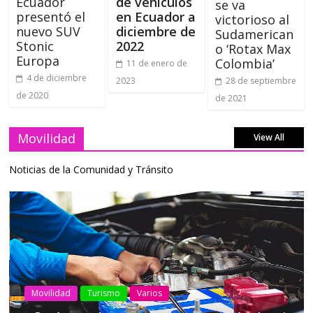
Ecuador
de vehículos
se va
presentó el
en Ecuador a
victorioso al
nuevo SUV
diciembre de
Sudamerican
Stonic
2022
o ‘Rotax Max
Europa
Colombia’
11 de enero de
4 de diciembre
2023
28 de septiembre
de 2020
de 2021
Movilidad
View All
Noticias de la Comunidad y Tránsito
AEADE
Industria
Motociclismo
Motos
Movilidad