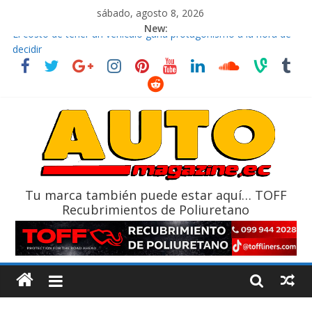
sábado, agosto 8, 2026
New:
El costo de tener un vehículo gana protagonismo a la hora de
decidir
Ultima película ‘Spider‑Man: Brand New Day’ pone en escena a
BMW
¿Qué puede pasar con tu vehículo si permanece varios días sin
usar?
La Vuelta al Ecuador 2026, edición 47ª, recorre 7 provincias en 8
días
La FEDAK recibe 12 Sinotruk Bolden para cubrir las rutas de La
Vuelta
Tu marca también puede estar aquí… TOFF
Recubrimientos de Poliuretano